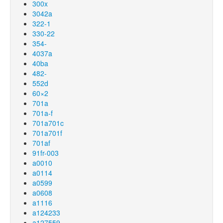
300x
3042a
322-1
330-22
354-
4037a
40ba
482-
552d
60×2
701a
701a-f
701a701c
701a701f
701af
91fr-003
a0010
a0114
a0599
a0608
a1116
a124233
a127559