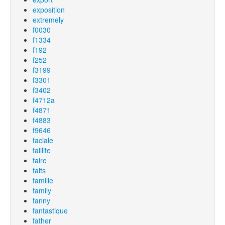
exposition
extremely
f0030
f1334
f192
f252
f3199
f3301
f3402
f4712a
f4871
f4883
f9646
faciale
faillite
faire
faits
famille
family
fanny
fantastique
father