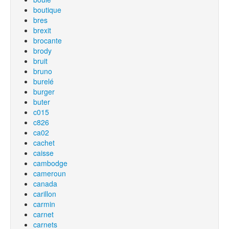
boutique
bres
brexit
brocante
brody
bruit
bruno
burelé
burger
buter
c015
c826
ca02
cachet
caisse
cambodge
cameroun
canada
carillon
carmin
carnet
carnets