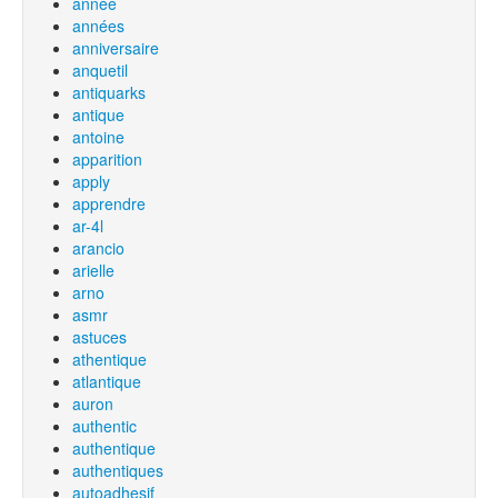
année
années
anniversaire
anquetil
antiquarks
antique
antoine
apparition
apply
apprendre
ar-4l
arancio
arielle
arno
asmr
astuces
athentique
atlantique
auron
authentic
authentique
authentiques
autoadhesif