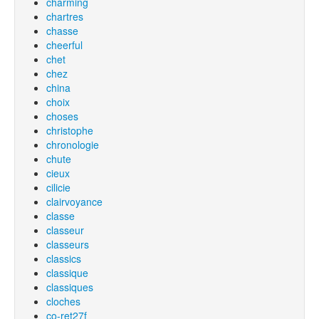
charming
chartres
chasse
cheerful
chet
chez
china
choix
choses
christophe
chronologie
chute
cieux
cilicie
clairvoyance
classe
classeur
classeurs
classics
classique
classiques
cloches
co-ret27f