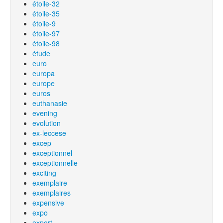
étoile-32
étoile-35
étoile-9
étoile-97
étoile-98
étude
euro
europa
europe
euros
euthanasie
evening
evolution
ex-leccese
excep
exceptionnel
exceptionnelle
exciting
exemplaire
exemplaires
expensive
expo
export