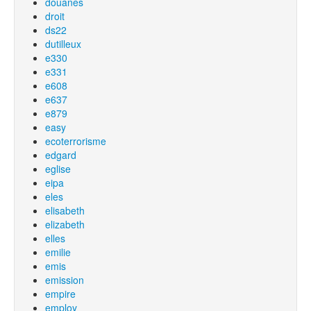
douanes
droit
ds22
dutilleux
e330
e331
e608
e637
e879
easy
ecoterrorisme
edgard
eglise
eipa
eles
elisabeth
elizabeth
elles
emilie
emis
emission
empire
employ