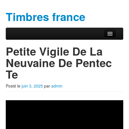
Timbres france
Aller au contenu principal
Aller au contenu secondaire
Menu principal
Petite Vigile De La
Neuvaine De Pentec
Te
Posté le
juin 3, 2025
par
admin