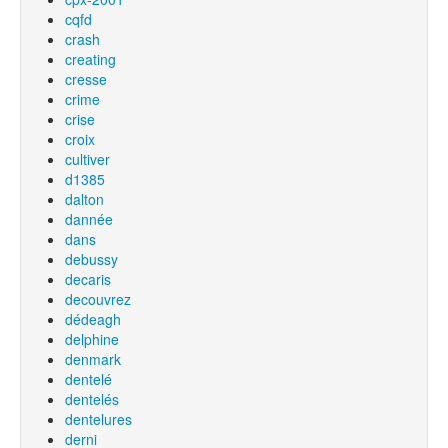
cqfd
crash
creating
cresse
crime
crise
croix
cultiver
d1385
dalton
dannée
dans
debussy
decaris
decouvrez
dédeagh
delphine
denmark
dentelé
dentelés
dentelures
derni