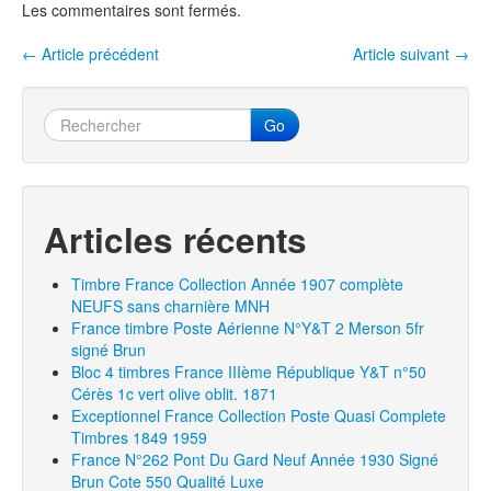
o
Les commentaires sont fermés.
o
←
Article précédent
Article suivant
→
Navigation entre les articles
k
Go
Articles récents
Timbre France Collection Année 1907 complète
NEUFS sans charnière MNH
France timbre Poste Aérienne N°Y&T 2 Merson 5fr
signé Brun
Bloc 4 timbres France IIIème République Y&T n°50
Cérès 1c vert olive oblit. 1871
Exceptionnel France Collection Poste Quasi Complete
Timbres 1849 1959
France N°262 Pont Du Gard Neuf Année 1930 Signé
Brun Cote 550 Qualité Luxe