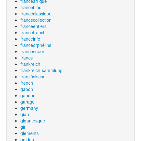
franceafrique
francebloc
franceclassique
francecollection
franceentiers
francefrench
franceinfo
franceorphélins
francesuper
francs
frankreich
frankreich-sammlung
französische
french
gabon
gandon
garage
germany
gian
gigantesque
girl
glements
golden