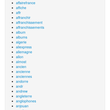
affairefrance
affiche
affr
affranchir
affranchissement
affranchissements
album
albums
algerie
aliexpress
allemagne
allon
almost
ancien
ancienne
anciennes
andorre
andr
andrew
angleterre
anglophones
anjouan