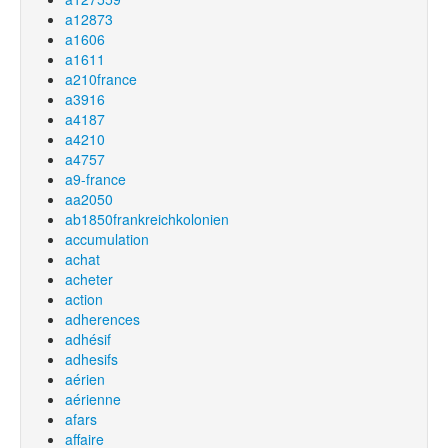
a12873
a1606
a1611
a210france
a3916
a4187
a4210
a4757
a9-france
aa2050
ab1850frankreichkolonien
accumulation
achat
acheter
action
adherences
adhésif
adhesifs
aérien
aérienne
afars
affaire