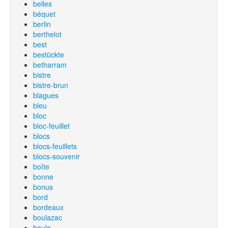
belles
béquet
berlin
berthelot
best
bestückte
betharram
bistre
bistre-brun
blagues
bleu
bloc
bloc-feuillet
blocs
blocs-feuillets
blocs-souvenir
boîte
bonne
bonus
bord
bordeaux
boulazac
boule