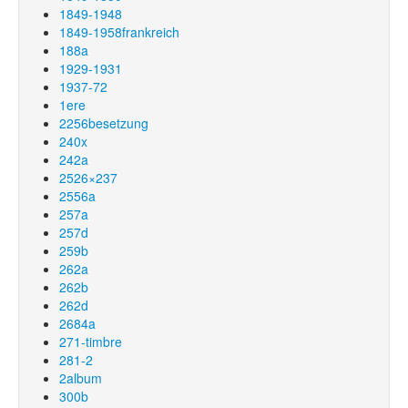
1849-1948
1849-1958frankreich
188a
1929-1931
1937-72
1ere
2256besetzung
240x
242a
2526×237
2556a
257a
257d
259b
262a
262b
262d
2684a
271-timbre
281-2
2album
300b