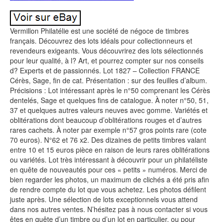
Vermillon Philatélie est une société de négoce de timbres
français. Découvrez des lots idéals pour collectionneurs et
revendeurs exigeants. Vous découvrirez des lots sélectionnés
pour leur qualité, à l? Art, et pourrez compter sur nos conseils
d? Experts et de passionnés. Lot 1827 – Collection FRANCE
Cérès, Sage, fin de cat. Présentation : sur des feuilles d’album.
Précisions : Lot intéressant après le n°50 comprenant les Cérès
dentelés, Sage et quelques fins de catalogue. À noter n°50, 51,
37 et quelques autres valeurs neuves avec gomme. Variétés et
oblitérations dont beaucoup d’oblitérations rouges et d’autres
rares cachets. À noter par exemple n°57 gros points rare (cote
70 euros). N°62 et 76 x2. Des dizaines de petits timbres valant
entre 10 et 15 euros pièce en raison de leurs rares oblitérations
ou variétés. Lot très intéressant à découvrir pour un philatéliste
en quête de nouveautés pour ces « petits » numéros. Merci de
bien regarder les photos, un maximum de clichés a été pris afin
de rendre compte du lot que vous achetez. Les photos défilent
juste après. Une sélection de lots exceptionnels vous attend
dans nos autres ventes. N’hésitez pas à nous contacter si vous
êtes en quête d’un timbre ou d’un lot en particulier, ou pour