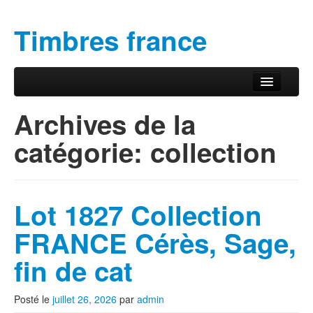
Timbres france
Aller au contenu principal
Aller au contenu secondaire
Menu principal
Archives de la
catégorie:
collection
Lot 1827 Collection
FRANCE Cérès, Sage,
fin de cat
Posté le
juillet 26, 2026
par
admin