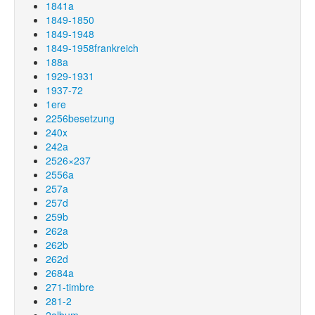
1841a
1849-1850
1849-1948
1849-1958frankreich
188a
1929-1931
1937-72
1ere
2256besetzung
240x
242a
2526×237
2556a
257a
257d
259b
262a
262b
262d
2684a
271-timbre
281-2