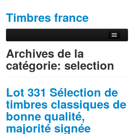
Timbres france
Aller au contenu principal
Aller au contenu secondaire
Menu principal
Archives de la
catégorie:
selection
Lot 331 Sélection de
timbres classiques de
bonne qualité,
majorité signée