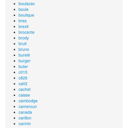
boulazac
boule
boutique
bres
brexit
brocante
brody
bruit
bruno
burelé
burger
buter
c015
c826
ca02
cachet
caisse
cambodge
cameroun
canada
carillon
carmin