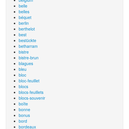
belgium
belle
belles
béquet
berlin
berthelot
best
bestückte
betharram
bistre
bistre-brun
blagues
bleu
bloc
bloc-feuillet
blocs
blocs-feuillets
blocs-souvenir
boîte
bonne
bonus
bord
bordeaux