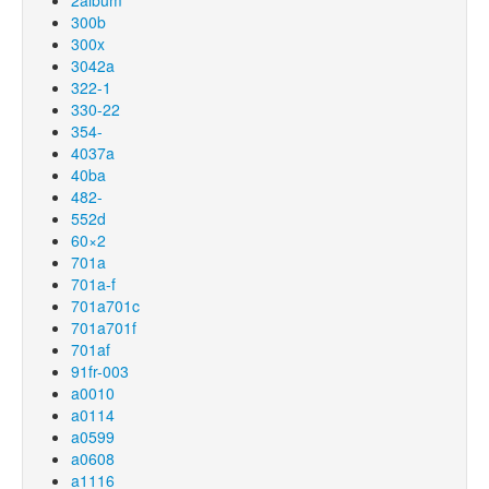
2album
300b
300x
3042a
322-1
330-22
354-
4037a
40ba
482-
552d
60×2
701a
701a-f
701a701c
701a701f
701af
91fr-003
a0010
a0114
a0599
a0608
a1116