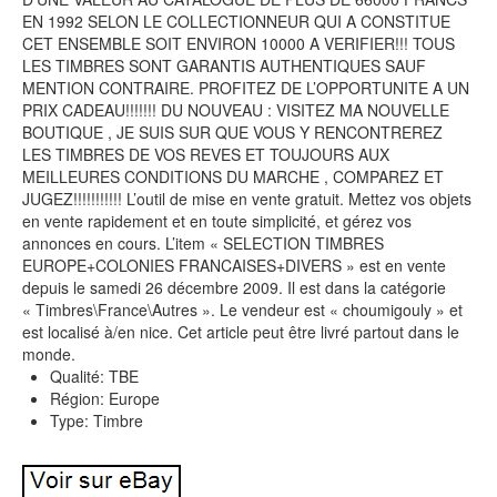
EN 1992 SELON LE COLLECTIONNEUR QUI A CONSTITUE
CET ENSEMBLE SOIT ENVIRON 10000 A VERIFIER!!! TOUS
LES TIMBRES SONT GARANTIS AUTHENTIQUES SAUF
MENTION CONTRAIRE. PROFITEZ DE L’OPPORTUNITE A UN
PRIX CADEAU!!!!!!! DU NOUVEAU : VISITEZ MA NOUVELLE
BOUTIQUE , JE SUIS SUR QUE VOUS Y RENCONTREREZ
LES TIMBRES DE VOS REVES ET TOUJOURS AUX
MEILLEURES CONDITIONS DU MARCHE , COMPAREZ ET
JUGEZ!!!!!!!!!!! L’outil de mise en vente gratuit. Mettez vos objets
en vente rapidement et en toute simplicité, et gérez vos
annonces en cours. L’item « SELECTION TIMBRES
EUROPE+COLONIES FRANCAISES+DIVERS » est en vente
depuis le samedi 26 décembre 2009. Il est dans la catégorie
« Timbres\France\Autres ». Le vendeur est « choumigouly » et
est localisé à/en nice. Cet article peut être livré partout dans le
monde.
Qualité: TBE
Région: Europe
Type: Timbre