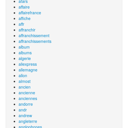
afars
affaire
affairefrance
affiche
affr
affranchir
affranchissement
affranchissements
album
albums
algerie
aliexpress
allemagne
allon
almost
ancien
ancienne
anciennes
andorre
andr
andrew
angleterre
anglophones