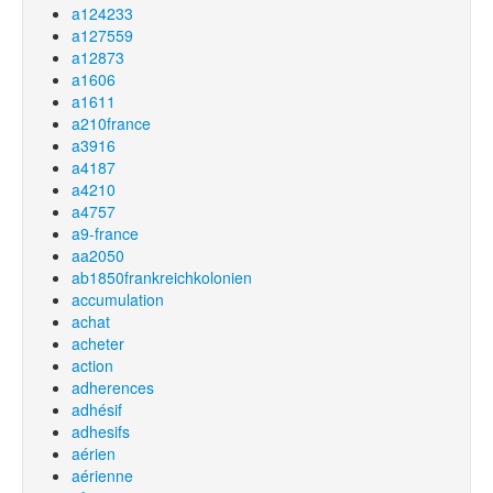
a124233
a127559
a12873
a1606
a1611
a210france
a3916
a4187
a4210
a4757
a9-france
aa2050
ab1850frankreichkolonien
accumulation
achat
acheter
action
adherences
adhésif
adhesifs
aérien
aérienne