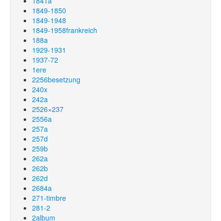
1841a
1849-1850
1849-1948
1849-1958frankreich
188a
1929-1931
1937-72
1ere
2256besetzung
240x
242a
2526×237
2556a
257a
257d
259b
262a
262b
262d
2684a
271-timbre
281-2
2album