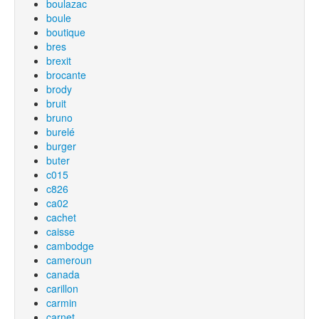
boulazac
boule
boutique
bres
brexit
brocante
brody
bruit
bruno
burelé
burger
buter
c015
c826
ca02
cachet
caisse
cambodge
cameroun
canada
carillon
carmin
carnet