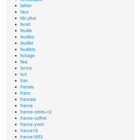
father
faux
fdc-plus
ferait
feuille
feuilles
feuillet
feuillets
fichage
flea
forme
fort
fran
franais
franc
francais
france
france-cérès-n2
france-coffret
france-yvert
france18
france1853