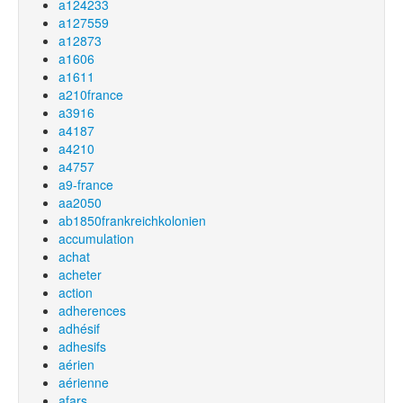
a124233
a127559
a12873
a1606
a1611
a210france
a3916
a4187
a4210
a4757
a9-france
aa2050
ab1850frankreichkolonien
accumulation
achat
acheter
action
adherences
adhésif
adhesifs
aérien
aérienne
afars