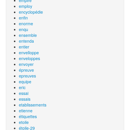
empire
employ
encyclopédie
enfin
enorme
enqu
ensemble
entenda
entier
envelloppe
enveloppes
envoyer
épreuve
epreuves
equipe
eric
essai
essais
etablissements
etienne
étiquettes
etoile
étoile-29