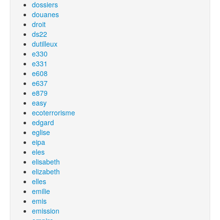
dossiers
douanes
droit
ds22
dutilleux
e330
e331
e608
e637
e879
easy
ecoterrorisme
edgard
eglise
eipa
eles
elisabeth
elizabeth
elles
emilie
emis
emission