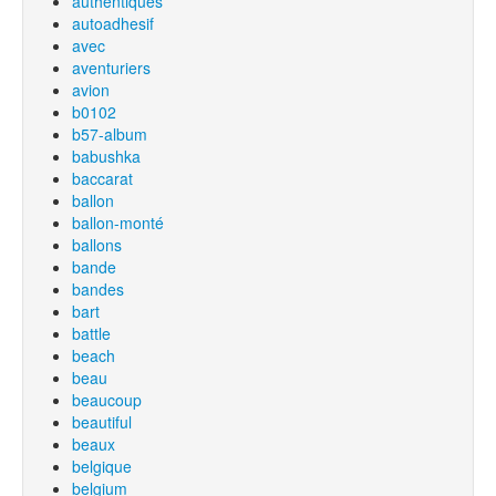
authentiques
autoadhesif
avec
aventuriers
avion
b0102
b57-album
babushka
baccarat
ballon
ballon-monté
ballons
bande
bandes
bart
battle
beach
beau
beaucoup
beautiful
beaux
belgique
belgium