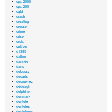
cpx-2000
cpx-2001
cqfd
crash
creating
cresse
crime
crise
croix
cultiver
d1385
dalton
dannée
dans
debussy
decaris
decouvrez
dédeagh
delphine
denmark
dentelé
dentelés
dentelures