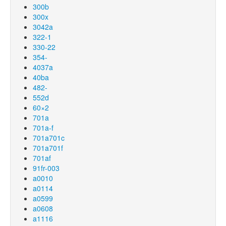
300b
300x
3042a
322-1
330-22
354-
4037a
40ba
482-
552d
60×2
701a
701a-f
701a701c
701a701f
701af
91fr-003
a0010
a0114
a0599
a0608
a1116