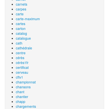
carnets
carpes
carte
carte-maximum
cartes
carton
catalog
catalogue
cath
cathédrale
centre
cérès
cérès1fr
certificat
cerveau
cftv1
championnat
chansons
chant
chantier
chapp
chargements