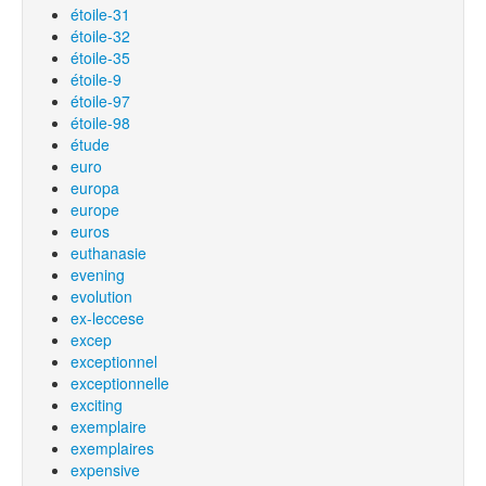
étoile-31
étoile-32
étoile-35
étoile-9
étoile-97
étoile-98
étude
euro
europa
europe
euros
euthanasie
evening
evolution
ex-leccese
excep
exceptionnel
exceptionnelle
exciting
exemplaire
exemplaires
expensive