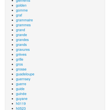
glements
golden
gomme
graf
grammaire
grammes
grand
grande
grandes
grands
gravures
grèves
grille
gros
grosse
guadeloupe
guernsey
guerre
guide
guinée
guyane
h0119
h0523