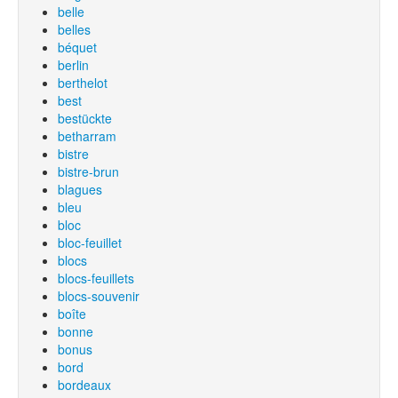
belle
belles
béquet
berlin
berthelot
best
bestückte
betharram
bistre
bistre-brun
blagues
bleu
bloc
bloc-feuillet
blocs
blocs-feuillets
blocs-souvenir
boîte
bonne
bonus
bord
bordeaux