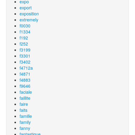
expo
export
exposition
extremely
f0030
f1334
f192
f252
f3199
f3301
f3402
f4712a
f4871
f4883
f9646
faciale
faillite
faire
faits
famille
family
fanny
fantastique