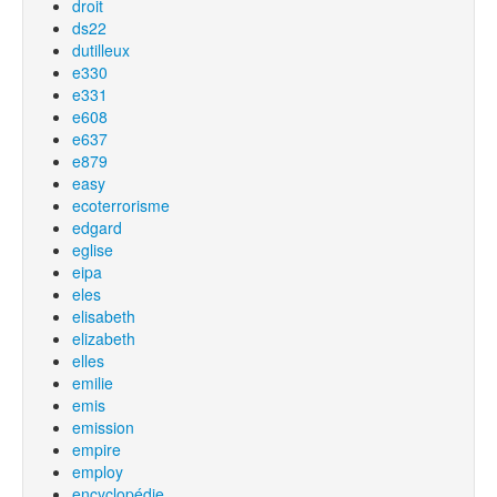
droit
ds22
dutilleux
e330
e331
e608
e637
e879
easy
ecoterrorisme
edgard
eglise
eipa
eles
elisabeth
elizabeth
elles
emilie
emis
emission
empire
employ
encyclopédie