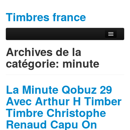
Timbres france
Aller au contenu principal
Aller au contenu secondaire
Menu principal
Archives de la
catégorie:
minute
La Minute Qobuz 29
Avec Arthur H Timber
Timbre Christophe
Renaud Capu On