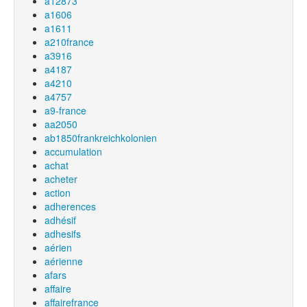
a12873
a1606
a1611
a210france
a3916
a4187
a4210
a4757
a9-france
aa2050
ab1850frankreichkolonien
accumulation
achat
acheter
action
adherences
adhésif
adhesifs
aérien
aérienne
afars
affaire
affairefrance