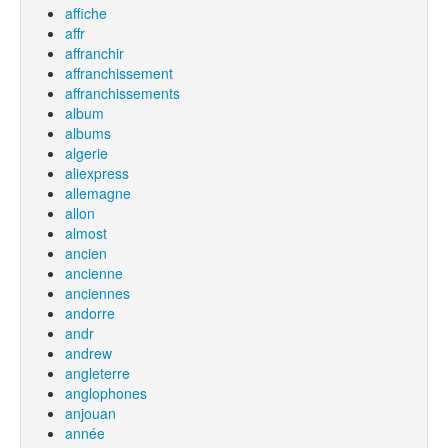
affiche
affr
affranchir
affranchissement
affranchissements
album
albums
algerie
aliexpress
allemagne
allon
almost
ancien
ancienne
anciennes
andorre
andr
andrew
angleterre
anglophones
anjouan
année