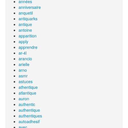
années
anniversaire
anquetil
antiquarks
antique
antoine
apparition
apply
apprendre
ar-4l
arancio
arielle
arno
asmr
astuces
athentique
atlantique
auron
authentic
authentique
authentiques
autoadhesif
avec