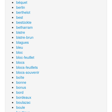
béquet
berlin
berthelot
best
bestückte
betharram
bistre
bistre-brun
blagues
bleu
bloc
bloc-feuillet
blocs
blocs-feuillets
blocs-souvenir
boîte
bonne
bonus
bord
bordeaux
boulazac
boule