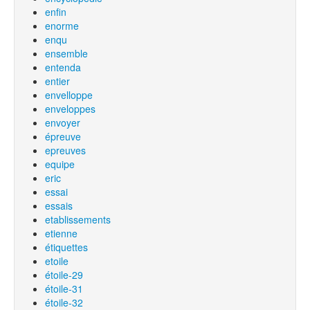
enfin
enorme
enqu
ensemble
entenda
entier
envelloppe
enveloppes
envoyer
épreuve
epreuves
equipe
eric
essai
essais
etablissements
etienne
étiquettes
etoile
étoile-29
étoile-31
étoile-32