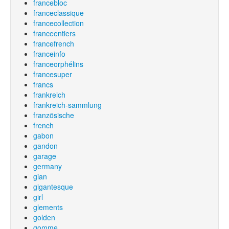
francebloc
franceclassique
francecollection
franceentiers
francefrench
franceinfo
franceorphélins
francesuper
francs
frankreich
frankreich-sammlung
französische
french
gabon
gandon
garage
germany
gian
gigantesque
girl
glements
golden
gomme