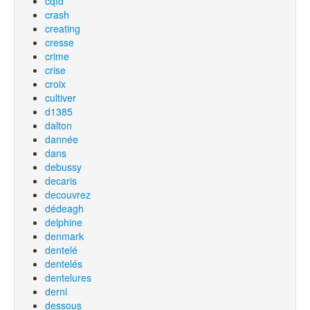
cqfd
crash
creating
cresse
crime
crise
croix
cultiver
d1385
dalton
dannée
dans
debussy
decaris
decouvrez
dédeagh
delphine
denmark
dentelé
dentelés
dentelures
derni
dessous