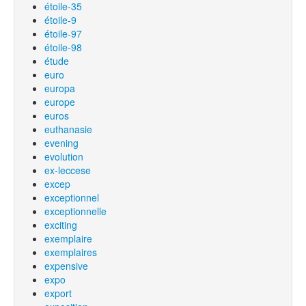
étoile-35
étoile-9
étoile-97
étoile-98
étude
euro
europa
europe
euros
euthanasie
evening
evolution
ex-leccese
excep
exceptionnel
exceptionnelle
exciting
exemplaire
exemplaires
expensive
expo
export