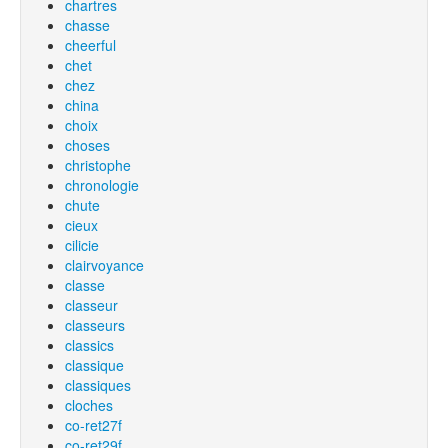
chartres
chasse
cheerful
chet
chez
china
choix
choses
christophe
chronologie
chute
cieux
cilicie
clairvoyance
classe
classeur
classeurs
classics
classique
classiques
cloches
co-ret27f
co-ret29f