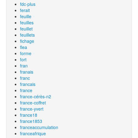
fdc-plus
ferait
feuille
feuilles
feuillet
feuillets
fichage
flea
forme
fort
fran
franais
franc
francais
france
france-cérès-n2
france-coffret
france-yvert
france18
france1853
franceaccumulation
franceafrique