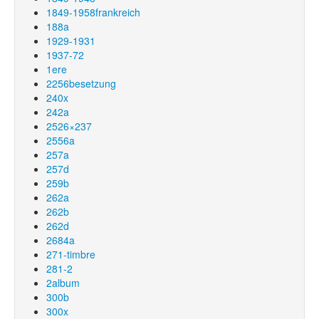
1849-1958frankreich
188a
1929-1931
1937-72
1ere
2256besetzung
240x
242a
2526×237
2556a
257a
257d
259b
262a
262b
262d
2684a
271-timbre
281-2
2album
300b
300x