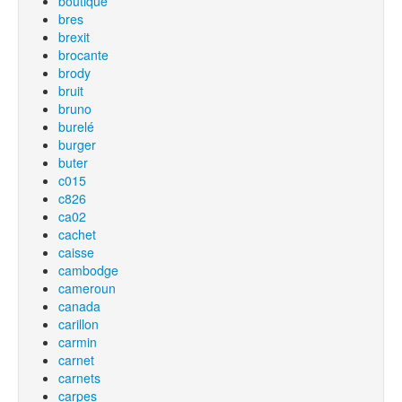
boutique
bres
brexit
brocante
brody
bruit
bruno
burelé
burger
buter
c015
c826
ca02
cachet
caisse
cambodge
cameroun
canada
carillon
carmin
carnet
carnets
carpes