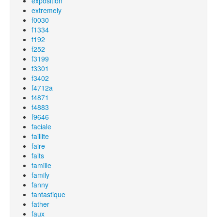
exposition
extremely
f0030
f1334
f192
f252
f3199
f3301
f3402
f4712a
f4871
f4883
f9646
faciale
faillite
faire
faits
famille
family
fanny
fantastique
father
faux