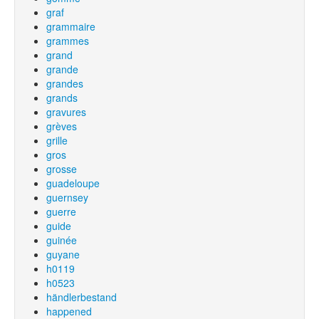
graf
grammaire
grammes
grand
grande
grandes
grands
gravures
grèves
grille
gros
grosse
guadeloupe
guernsey
guerre
guide
guinée
guyane
h0119
h0523
händlerbestand
happened