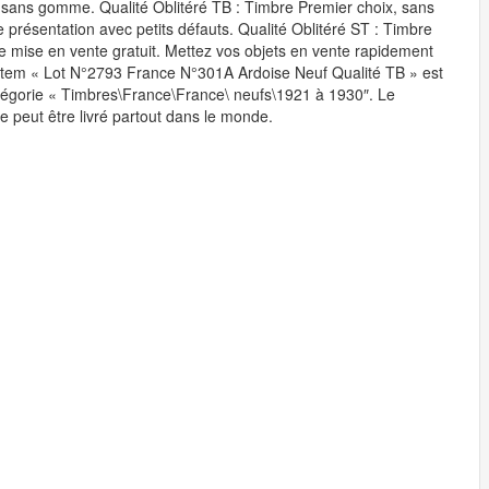
 sans gomme. Qualité Oblitéré TB : Timbre Premier choix, sans
e présentation avec petits défauts. Qualité Oblitéré ST : Timbre
 de mise en vente gratuit. Mettez vos objets en vente rapidement
L’item « Lot N°2793 France N°301A Ardoise Neuf Qualité TB » est
 catégorie « Timbres\France\France\ neufs\1921 à 1930″. Le
le peut être livré partout dans le monde.