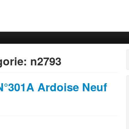
gorie:
n2793
N°301A Ardoise Neuf