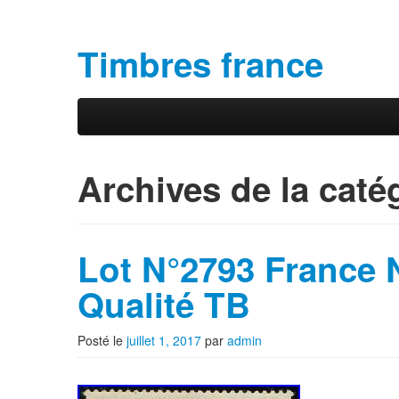
Timbres france
Aller au contenu principal
Aller au contenu secondaire
Menu principal
Archives de la caté
Lot N°2793 France 
Qualité TB
Posté le
juillet 1, 2017
par
admin