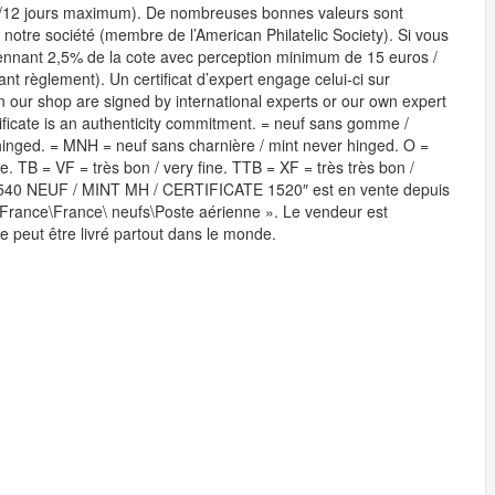
10/12 jours maximum). De nombreuses bonnes valeurs sont
 notre société (membre de l’American Philatelic Society). Si vous
yennant 2,5% de la cote avec perception minimum de 15 euros /
nt règlement). Un certificat d’expert engage celui-ci sur
on our shop are signed by international experts or our own expert
ificate is an authenticity commitment. = neuf sans gomme /
hinged. = MNH = neuf sans charnière / mint never hinged. O =
ne. TB = VF = très bon / very fine. TTB = XF = très très bon /
# 540 NEUF / MINT MH / CERTIFICATE 1520″ est en vente depuis
s\France\France\ neufs\Poste aérienne ». Le vendeur est
le peut être livré partout dans le monde.