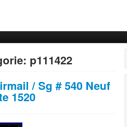
gorie:
p111422
irmail / Sg # 540 Neuf
ate 1520