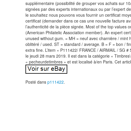
supplémentaire (possibilité de grouper vos achats sur 
signées par des experts internationaux ou par l’expert de
le souhaitez nous pouvons vous fournir un certificat mo
certificat (demander dans ce cas une nouvelle facture ava
l’authenticité de la pièce signée. Most of the top values 
(American Philatelic Association member). An expert cert
unused without gum. = MH = neuf avec charnière / mint 
oblitéré / used. ST = standard / average. B = F = bon / fi
extra fine. L’item « P111422/ FRANCE / AIRMAIL / SG 
le jeudi 28 mars 2019. Il est dans la catégorie « Timbre
« pecheurdetimbres » et est localisé à/en Paris. Cet artic
Posté dans
p111422
.