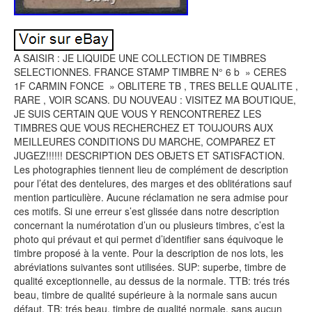
A SAISIR : JE LIQUIDE UNE COLLECTION DE TIMBRES
SELECTIONNES. FRANCE STAMP TIMBRE N° 6 b » CERES
1F CARMIN FONCE » OBLITERE TB , TRES BELLE QUALITE ,
RARE , VOIR SCANS. DU NOUVEAU : VISITEZ MA BOUTIQUE,
JE SUIS CERTAIN QUE VOUS Y RENCONTREREZ LES
TIMBRES QUE VOUS RECHERCHEZ ET TOUJOURS AUX
MEILLEURES CONDITIONS DU MARCHE, COMPAREZ ET
JUGEZ!!!!!! DESCRIPTION DES OBJETS ET SATISFACTION.
Les photographies tiennent lieu de complément de description
pour l’état des dentelures, des marges et des oblitérations sauf
mention particulière. Aucune réclamation ne sera admise pour
ces motifs. Si une erreur s’est glissée dans notre description
concernant la numérotation d’un ou plusieurs timbres, c’est la
photo qui prévaut et qui permet d’identifier sans équivoque le
timbre proposé à la vente. Pour la description de nos lots, les
abréviations suivantes sont utilisées. SUP: superbe, timbre de
qualité exceptionnelle, au dessus de la normale. TTB: trés trés
beau, timbre de qualité supérieure à la normale sans aucun
défaut. TB: trés beau, timbre de qualité normale, sans aucun