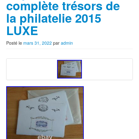
complète trésors de
la philatelie 2015
LUXE
Posté le
mars 31, 2022
par
admin