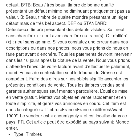
défaut. B/TB: Beau / trés beau, timbre de bonne qualité
présentant un défaut minime ne diminuant pratiquement pas sa
valeur. B: Beau, timbre de qualité moindre présantant un léger
défaut mais de trés bel aspect. DEF ou STANDARD:
Défectueux, timbre présentant des défauts visibles. Xx : neuf
sans charnière x : neuf avec charnière ou trace(s). O : oblitéré
(x) : neuf sans gomme. Si vous constatez une erreur dans nos
descriptions ou dans nos photos, nous vous prions de nous en
faire part avant d’enchérir. Tous les paiements devront intervenir
dans les 10 jours après la cloture de la vente. Nous vous prions
d’attendre l’envoi de votre facture avant d’effectuer le paiement,
merci. En cas de contestation seul le tribunal de Grasse est
compétent. Faire des offres sur nos objets signifie accepter les
présentes conditions de vente. Tous les timbres vendus sont
garantis authentiques sauf mention particulière. L’outil de mise
en vente gratuit. Mettez vos objets en vente rapidement et en
toute simplicité, et gérez vos annonces en cours. Cet item est
dans la catégorie « Timbres\France\France: oblitérés\Avant
1900″. Le vendeur est « choumigouly » et est localisé dans ce
pays: FR. Cet article peut être expédié au pays suivant: Monde
entier.
Type: Timbres