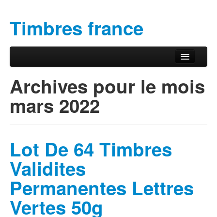
Timbres france
Aller au contenu principal
Aller au contenu secondaire
Menu principal
Archives pour le mois
mars 2022
Lot De 64 Timbres
Validites
Permanentes Lettres
Vertes 50g