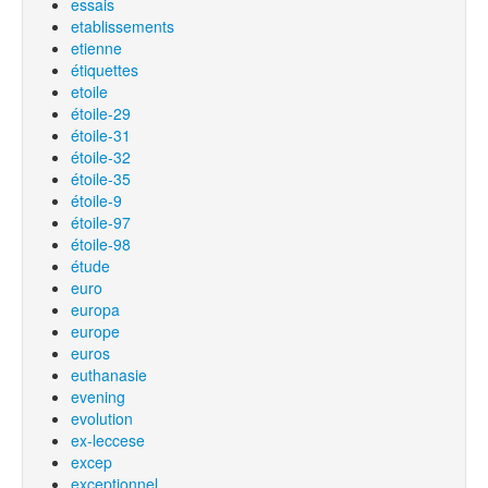
essais
etablissements
etienne
étiquettes
etoile
étoile-29
étoile-31
étoile-32
étoile-35
étoile-9
étoile-97
étoile-98
étude
euro
europa
europe
euros
euthanasie
evening
evolution
ex-leccese
excep
exceptionnel