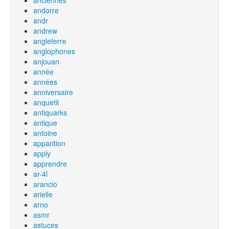
anciennes
andorre
andr
andrew
angleterre
anglophones
anjouan
année
années
anniversaire
anquetil
antiquarks
antique
antoine
apparition
apply
apprendre
ar-4l
arancio
arielle
arno
asmr
astuces