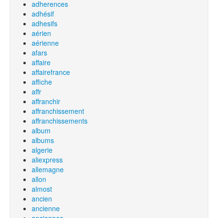
adherences
adhésif
adhesifs
aérien
aérienne
afars
affaire
affairefrance
affiche
affr
affranchir
affranchissement
affranchissements
album
albums
algerie
aliexpress
allemagne
allon
almost
ancien
ancienne