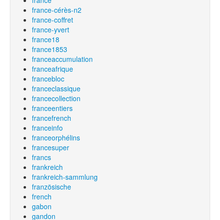
france
france-cérès-n2
france-coffret
france-yvert
france18
france1853
franceaccumulation
franceafrique
francebloc
franceclassique
francecollection
franceentiers
francefrench
franceinfo
franceorphélins
francesuper
francs
frankreich
frankreich-sammlung
französische
french
gabon
gandon