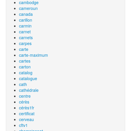
cambodge
cameroun
canada
carillon
carmin
carnet
carnets
carpes
carte
carte-maximum
cartes
carton
catalog
catalogue
cath
cathédrale
centre
cérès
cérès1fr
certificat
cerveau
cftv1