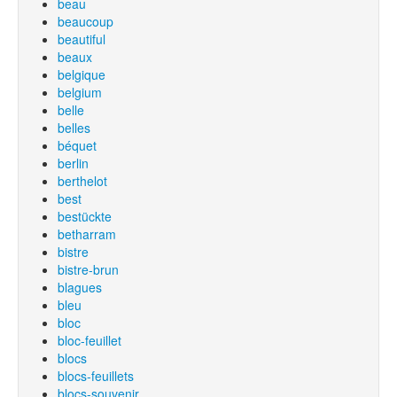
beau
beaucoup
beautiful
beaux
belgique
belgium
belle
belles
béquet
berlin
berthelot
best
bestückte
betharram
bistre
bistre-brun
blagues
bleu
bloc
bloc-feuillet
blocs
blocs-feuillets
blocs-souvenir