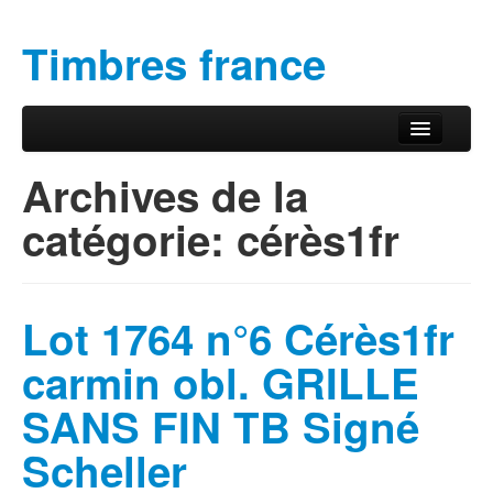
Timbres france
Aller au contenu principal
Aller au contenu secondaire
Menu principal
Archives de la
catégorie:
cérès1fr
Lot 1764 n°6 Cérès1fr
carmin obl. GRILLE
SANS FIN TB Signé
Scheller