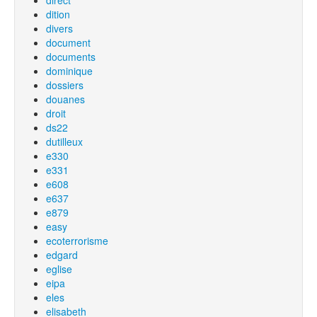
direct
dition
divers
document
documents
dominique
dossiers
douanes
droit
ds22
dutilleux
e330
e331
e608
e637
e879
easy
ecoterrorisme
edgard
eglise
eipa
eles
elisabeth