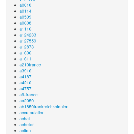
a0010
a0114
a0599
a0608
a1116
a124233
a127559
a12873
a1606
a1611
a210france
a3916
a4187
a4210
a4757
a9-france
aa2050
ab1850frankreichkolonien
accumulation
achat
acheter
action