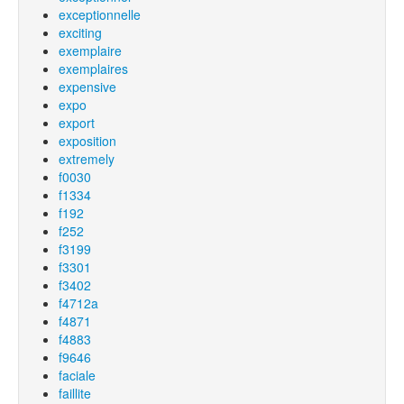
exceptionnelle
exciting
exemplaire
exemplaires
expensive
expo
export
exposition
extremely
f0030
f1334
f192
f252
f3199
f3301
f3402
f4712a
f4871
f4883
f9646
faciale
faillite