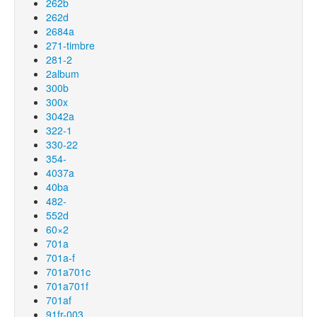
262b
262d
2684a
271-timbre
281-2
2album
300b
300x
3042a
322-1
330-22
354-
4037a
40ba
482-
552d
60×2
701a
701a-f
701a701c
701a701f
701af
91fr-003