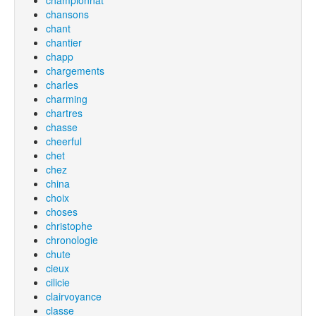
championnat
chansons
chant
chantier
chapp
chargements
charles
charming
chartres
chasse
cheerful
chet
chez
china
choix
choses
christophe
chronologie
chute
cieux
cilicie
clairvoyance
classe