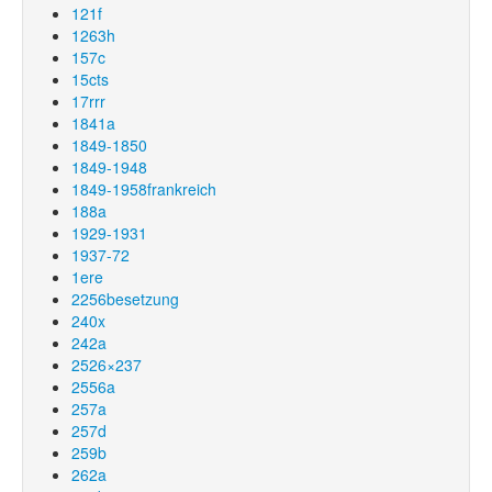
121f
1263h
157c
15cts
17rrr
1841a
1849-1850
1849-1948
1849-1958frankreich
188a
1929-1931
1937-72
1ere
2256besetzung
240x
242a
2526×237
2556a
257a
257d
259b
262a