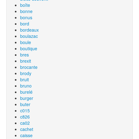
boîte
bonne
bonus
bord
bordeaux
boulazac
boule
boutique
bres
brexit
brocante
brody
bruit
bruno
burelé
burger
buter
c015
c826
ca02
cachet
caisse