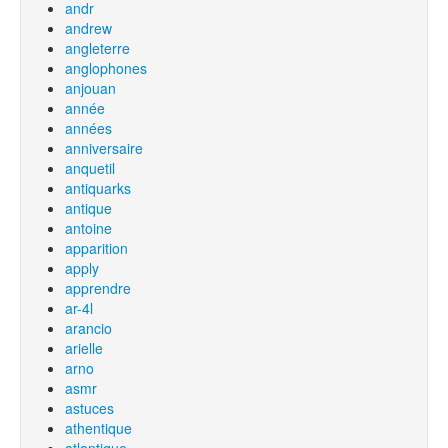
andr
andrew
angleterre
anglophones
anjouan
année
années
anniversaire
anquetil
antiquarks
antique
antoine
apparition
apply
apprendre
ar-4l
arancio
arielle
arno
asmr
astuces
athentique