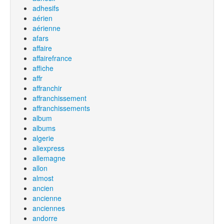
adhesifs
aérien
aérienne
afars
affaire
affairefrance
affiche
affr
affranchir
affranchissement
affranchissements
album
albums
algerie
aliexpress
allemagne
allon
almost
ancien
ancienne
anciennes
andorre