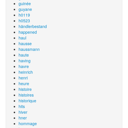
guinée
guyane
h0119
h0523
händlerbestand
happened
haul
hausse
haussmann
haute
having
havre
heinrich
henri
heure
histoire
histoires
historique
hits
hiver
hner
hommage