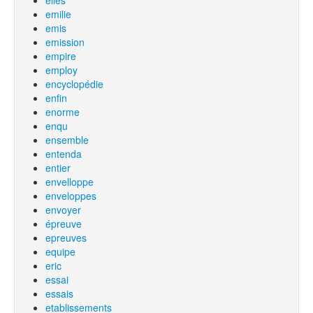
elles
emilie
emis
emission
empire
employ
encyclopédie
enfin
enorme
enqu
ensemble
entenda
entier
envelloppe
enveloppes
envoyer
épreuve
epreuves
equipe
eric
essai
essais
etablissements