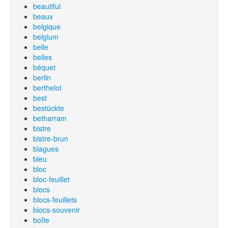
beautiful
beaux
belgique
belgium
belle
belles
béquet
berlin
berthelot
best
bestückte
betharram
bistre
bistre-brun
blagues
bleu
bloc
bloc-feuillet
blocs
blocs-feuillets
blocs-souvenir
boîte