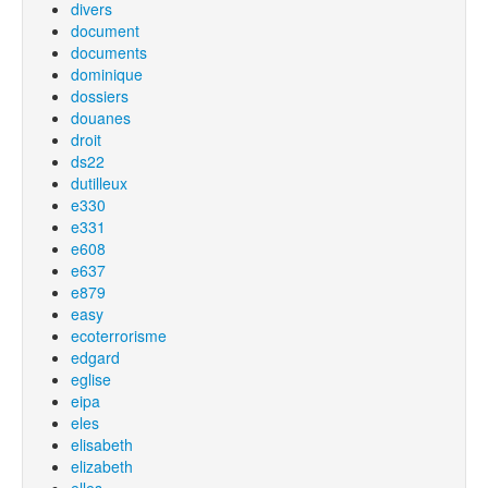
divers
document
documents
dominique
dossiers
douanes
droit
ds22
dutilleux
e330
e331
e608
e637
e879
easy
ecoterrorisme
edgard
eglise
eipa
eles
elisabeth
elizabeth