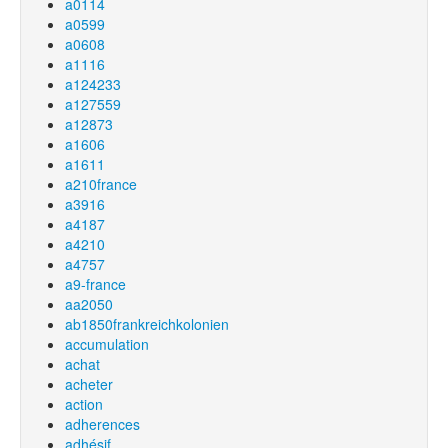
a0114
a0599
a0608
a1116
a124233
a127559
a12873
a1606
a1611
a210france
a3916
a4187
a4210
a4757
a9-france
aa2050
ab1850frankreichkolonien
accumulation
achat
acheter
action
adherences
adhésif