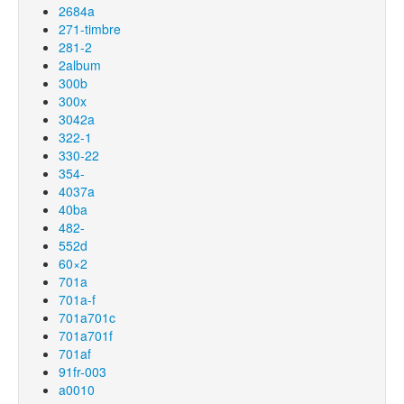
2684a
271-timbre
281-2
2album
300b
300x
3042a
322-1
330-22
354-
4037a
40ba
482-
552d
60×2
701a
701a-f
701a701c
701a701f
701af
91fr-003
a0010