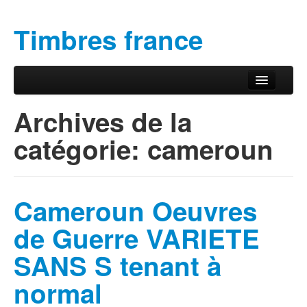
Timbres france
Aller au contenu principal
Aller au contenu secondaire
Menu principal
Archives de la
catégorie:
cameroun
Cameroun Oeuvres
de Guerre VARIETE
SANS S tenant à
normal