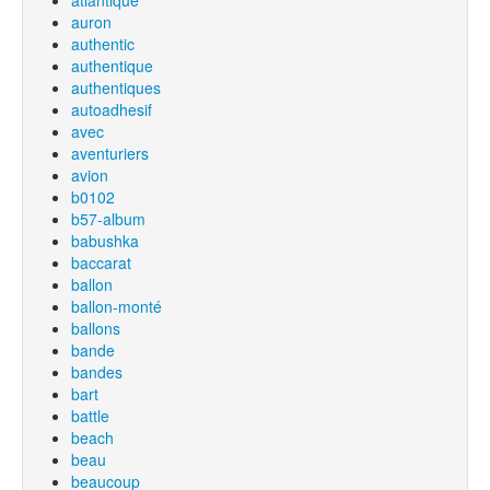
atlantique
auron
authentic
authentique
authentiques
autoadhesif
avec
aventuriers
avion
b0102
b57-album
babushka
baccarat
ballon
ballon-monté
ballons
bande
bandes
bart
battle
beach
beau
beaucoup