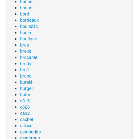
bonne
bonus
bord
bordeaux
boulazac
boule
boutique
bres
brexit
brocante
brody
bruit
bruno
burelé
burger
buter
c015
c826
ca02
cachet
caisse
cambodge
cameroun