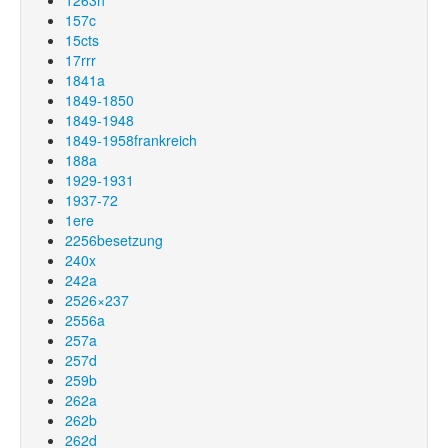
1263h
157c
15cts
17rrr
1841a
1849-1850
1849-1948
1849-1958frankreich
188a
1929-1931
1937-72
1ere
2256besetzung
240x
242a
2526×237
2556a
257a
257d
259b
262a
262b
262d