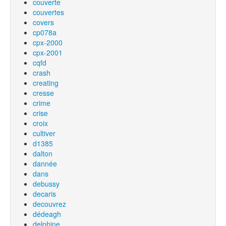
couverte
couvertes
covers
cp078a
cpx-2000
cpx-2001
cqfd
crash
creating
cresse
crime
crise
croix
cultiver
d1385
dalton
dannée
dans
debussy
decaris
decouvrez
dédeagh
delphine