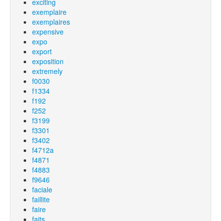
exciting
exemplaire
exemplaires
expensive
expo
export
exposition
extremely
f0030
f1334
f192
f252
f3199
f3301
f3402
f4712a
f4871
f4883
f9646
faciale
faillite
faire
faits