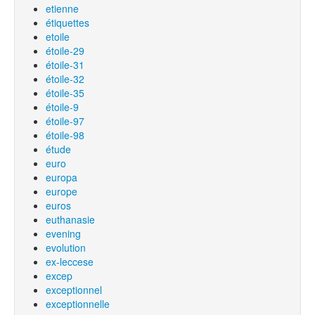
etienne
étiquettes
etoile
étoile-29
étoile-31
étoile-32
étoile-35
étoile-9
étoile-97
étoile-98
étude
euro
europa
europe
euros
euthanasie
evening
evolution
ex-leccese
excep
exceptionnel
exceptionnelle