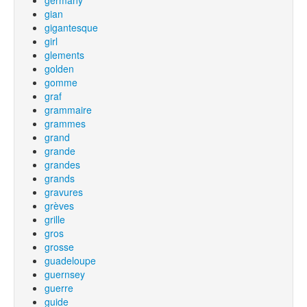
germany
gian
gigantesque
girl
glements
golden
gomme
graf
grammaire
grammes
grand
grande
grandes
grands
gravures
grèves
grille
gros
grosse
guadeloupe
guernsey
guerre
guide