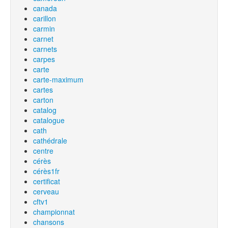
canada
carillon
carmin
carnet
carnets
carpes
carte
carte-maximum
cartes
carton
catalog
catalogue
cath
cathédrale
centre
cérès
cérès1fr
certificat
cerveau
cftv1
championnat
chansons