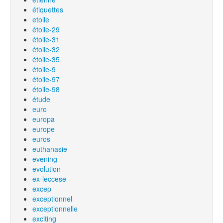
étiquettes
etoile
étoile-29
étoile-31
étoile-32
étoile-35
étoile-9
étoile-97
étoile-98
étude
euro
europa
europe
euros
euthanasie
evening
evolution
ex-leccese
excep
exceptionnel
exceptionnelle
exciting