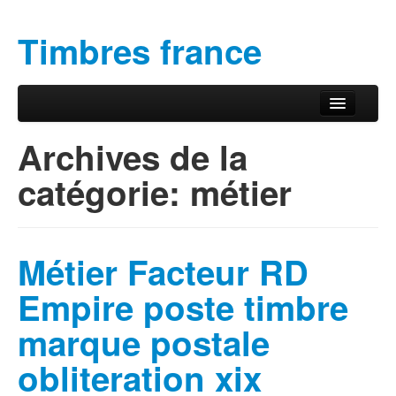
Timbres france
Aller au contenu principal
Aller au contenu secondaire
Menu principal
Archives de la
catégorie:
métier
Métier Facteur RD
Empire poste timbre
marque postale
obliteration xix