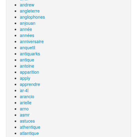
andrew
angleterre
anglophones
anjouan
année
années
anniversaire
anquetil
antiquarks
antique
antoine
apparition
apply
apprendre
ar-4l
arancio
arielle
arno
asmr
astuces
athentique
atlantique