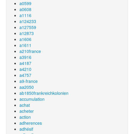
a0599
a0608
a1116
a124233
a127559
a12873
a1606
a1611
a210france
a3916
a4187
a4210
a4757
a9-france
aa2050
ab1850frankreichkolonien
accumulation
achat
acheter
action
adherences
adhésif