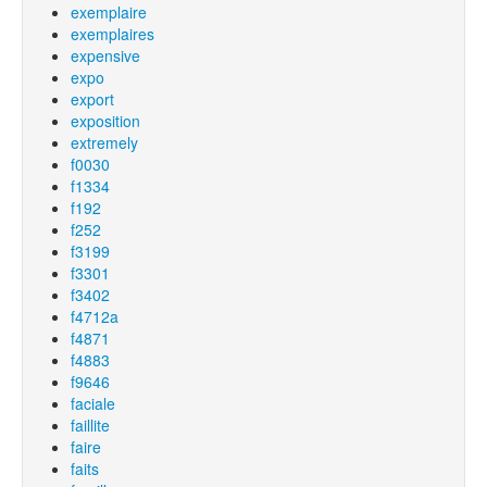
exemplaire
exemplaires
expensive
expo
export
exposition
extremely
f0030
f1334
f192
f252
f3199
f3301
f3402
f4712a
f4871
f4883
f9646
faciale
faillite
faire
faits