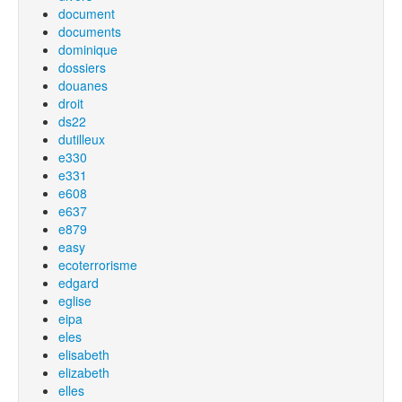
document
documents
dominique
dossiers
douanes
droit
ds22
dutilleux
e330
e331
e608
e637
e879
easy
ecoterrorisme
edgard
eglise
eipa
eles
elisabeth
elizabeth
elles