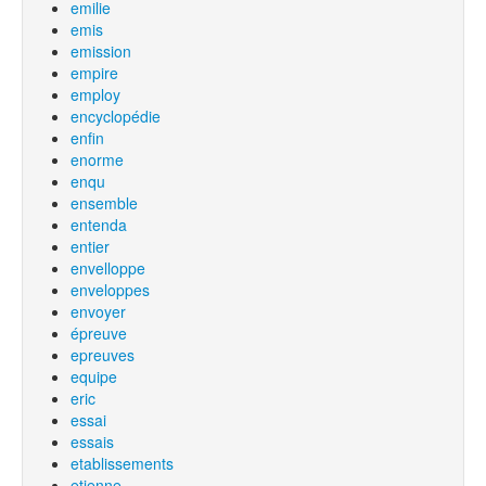
emilie
emis
emission
empire
employ
encyclopédie
enfin
enorme
enqu
ensemble
entenda
entier
envelloppe
enveloppes
envoyer
épreuve
epreuves
equipe
eric
essai
essais
etablissements
etienne