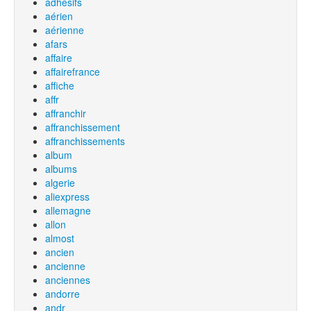
adhesifs
aérien
aérienne
afars
affaire
affairefrance
affiche
affr
affranchir
affranchissement
affranchissements
album
albums
algerie
aliexpress
allemagne
allon
almost
ancien
ancienne
anciennes
andorre
andr