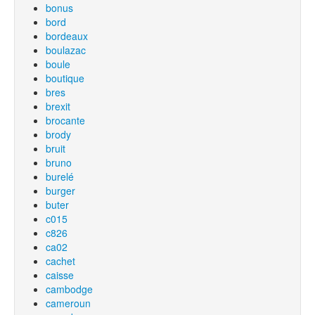
bonus
bord
bordeaux
boulazac
boule
boutique
bres
brexit
brocante
brody
bruit
bruno
burelé
burger
buter
c015
c826
ca02
cachet
caisse
cambodge
cameroun