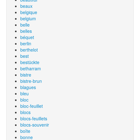
beaux
belgique
belgium
belle
belles
béquet
berlin
berthelot
best
bestückte
betharram
bistre
bistre-brun
blagues
bleu
bloc
bloc-feuillet
blocs
blocs-feuillets
blocs-souvenir
boîte
bonne