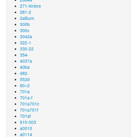
271-timbre
281-2
2album
300b
300x
3042a
322-1
330-22
354-
4037a
40ba
482-
552d
60×2
701a
701a-f
701a701c
701a701f
701af
91fr-003
a0010
a0114