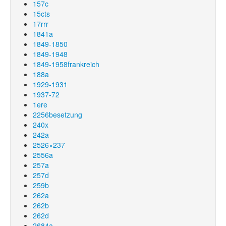
157c
15cts
17rrr
1841a
1849-1850
1849-1948
1849-1958frankreich
188a
1929-1931
1937-72
1ere
2256besetzung
240x
242a
2526×237
2556a
257a
257d
259b
262a
262b
262d
2684a