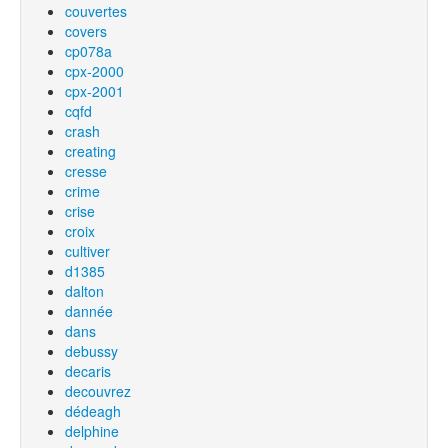
couvertes
covers
cp078a
cpx-2000
cpx-2001
cqfd
crash
creating
cresse
crime
crise
croix
cultiver
d1385
dalton
dannée
dans
debussy
decaris
decouvrez
dédeagh
delphine