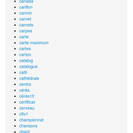
canada
carillon
carmin
carnet
carnets
carpes
carte
carte-maximum
cartes
carton
catalog
catalogue
cath
cathédrale
centre
cérès
cérès1fr
certificat
cerveau
cftv1
championnat
chansons
chant