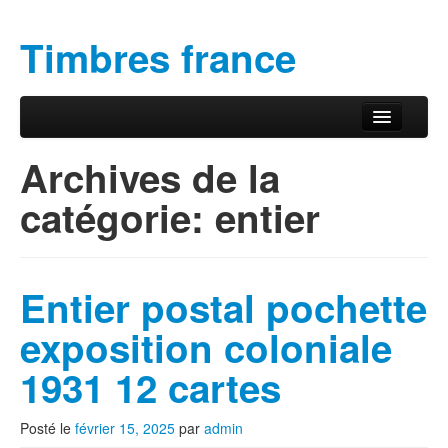
Timbres france
Aller au contenu principal
Aller au contenu secondaire
Menu principal
Archives de la
catégorie:
entier
Entier postal pochette
exposition coloniale
1931 12 cartes
Posté le
février 15, 2025
par
admin