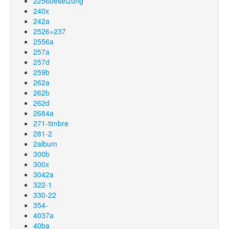
2256besetzung
240x
242a
2526×237
2556a
257a
257d
259b
262a
262b
262d
2684a
271-timbre
281-2
2album
300b
300x
3042a
322-1
330-22
354-
4037a
40ba