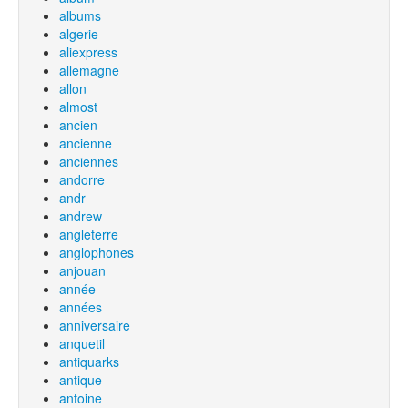
albums
algerie
aliexpress
allemagne
allon
almost
ancien
ancienne
anciennes
andorre
andr
andrew
angleterre
anglophones
anjouan
année
années
anniversaire
anquetil
antiquarks
antique
antoine