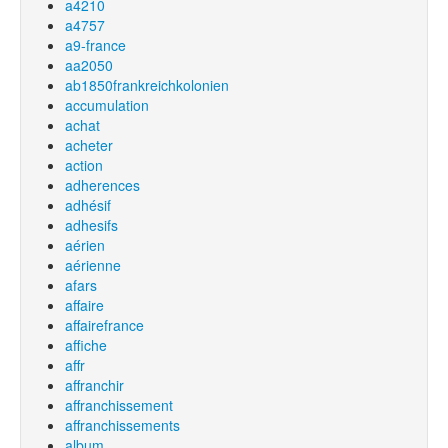
a4210
a4757
a9-france
aa2050
ab1850frankreichkolonien
accumulation
achat
acheter
action
adherences
adhésif
adhesifs
aérien
aérienne
afars
affaire
affairefrance
affiche
affr
affranchir
affranchissement
affranchissements
album