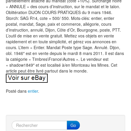
partiellement attaché au mandat (cote +10%). Surcharge noire
« ANNULE » des cours d’instruction, sur le mandat et le talon.
Oblitération DIJON COURS PRATIQUES du 9 mars 1946.
Storch: SAG R14, cote = 500/ 550. Mots-clés: entier, entier
postal, mandat, Sage, paix et commerce, allégorie, cours
d’instruction, annulé, Dijon, Côte d’Or, Bourgogne, poste, PTT.
L’outil de mise en vente gratuit. Mettez vos objets en vente
rapidement et en toute simplicité, et gérez vos annonces en
cours. L’item « Entier. Mandat Poste type Sage. Annulé. Dijon,
obl. 1946″ est en vente depuis le mardi 8 mars 2011. Il est dans
la catégorie « Timbres\France\Autres ». Le vendeur est
« shadow1849″ et est localisé à/en Montceau les Mines. Cet
article peut être livré partout dans le monde.
Posté dans
entier
.
Go