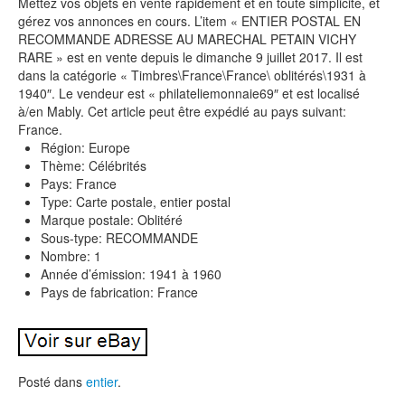
Mettez vos objets en vente rapidement et en toute simplicité, et
gérez vos annonces en cours. L’item « ENTIER POSTAL EN
RECOMMANDE ADRESSE AU MARECHAL PETAIN VICHY
RARE » est en vente depuis le dimanche 9 juillet 2017. Il est
dans la catégorie « Timbres\France\France\ oblitérés\1931 à
1940″. Le vendeur est « philateliemonnaie69″ et est localisé
à/en Mably. Cet article peut être expédié au pays suivant:
France.
Région: Europe
Thème: Célébrités
Pays: France
Type: Carte postale, entier postal
Marque postale: Oblitéré
Sous-type: RECOMMANDE
Nombre: 1
Année d’émission: 1941 à 1960
Pays de fabrication: France
Posté dans
entier
.