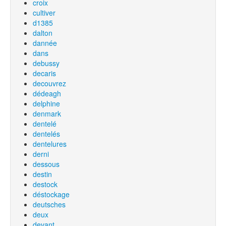
croix
cultiver
d1385
dalton
dannée
dans
debussy
decaris
decouvrez
dédeagh
delphine
denmark
dentelé
dentelés
dentelures
derni
dessous
destin
destock
déstockage
deutsches
deux
devant