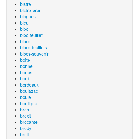
bistre
bistre-brun
blagues
bleu
bloc
bloc-feuillet
blocs
blocs-feuillets
blocs-souvenir
boîte
bonne
bonus
bord
bordeaux
boulazac
boule
boutique
bres
brexit
brocante
brody
bruit