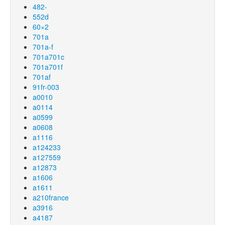
482-
552d
60×2
701a
701a-f
701a701c
701a701f
701af
91fr-003
a0010
a0114
a0599
a0608
a1116
a124233
a127559
a12873
a1606
a1611
a210france
a3916
a4187