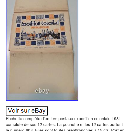
Pochette complète d’entiers postaux exposition coloniale 1931
complète de ses 12 cartes. La pochette et les 12 cartes portent
le numéro 608. Elles sont toutes préaffranchies à 15 cts. Port en