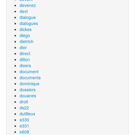
devenez
devt
dialogue
dialogues
dickes
diego
dietrich
dior
direct
dition
divers
document
documents
dominique
dossiers
douanes
droit
ds22
dutilleux
e330
e331
e608