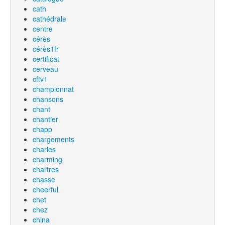
cath
cathédrale
centre
cérès
cérès1fr
certificat
cerveau
cftv1
championnat
chansons
chant
chantier
chapp
chargements
charles
charming
chartres
chasse
cheerful
chet
chez
china