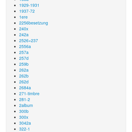
1929-1931
1937-72
1ere
2256besetzung
240x
242a
2526×237
2556a
257a
257d
259b
262a
262b
262d
2684a
271-timbre
281-2
2album
300b
300x
3042a
322-1