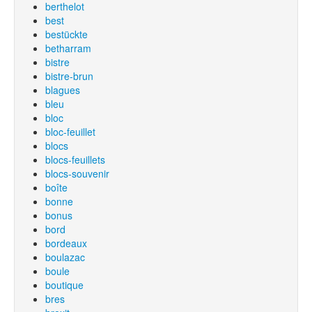
berthelot
best
bestückte
betharram
bistre
bistre-brun
blagues
bleu
bloc
bloc-feuillet
blocs
blocs-feuillets
blocs-souvenir
boîte
bonne
bonus
bord
bordeaux
boulazac
boule
boutique
bres