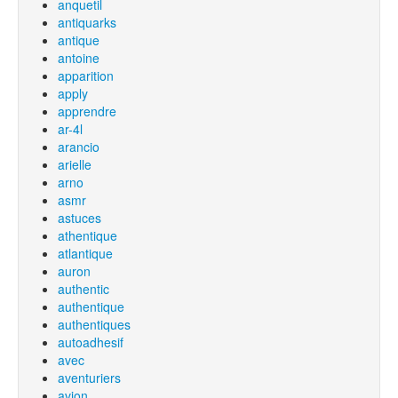
anquetil
antiquarks
antique
antoine
apparition
apply
apprendre
ar-4l
arancio
arielle
arno
asmr
astuces
athentique
atlantique
auron
authentic
authentique
authentiques
autoadhesif
avec
aventuriers
avion