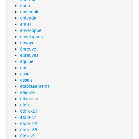
enqu
ensemble
entenda
entier
envelloppe
enveloppes
envoyer
épreuve
epreuves
equipe
eric
essai
essais
etablissements
etienne
étiquettes
etoile
étoile-29
étoile-31
étoile-32
étoile-35
étoile-9