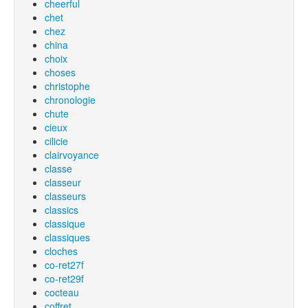
cheerful
chet
chez
china
choix
choses
christophe
chronologie
chute
cieux
cilicie
clairvoyance
classe
classeur
classeurs
classics
classique
classiques
cloches
co-ret27f
co-ret29f
cocteau
coffret