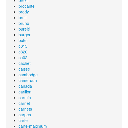
brexit
brocante
brody
bruit
bruno
burelé
burger
buter
c015
c826
ca02
cachet
caisse
cambodge
cameroun
canada
carillon
carmin
carnet
carnets
carpes
carte
carte-maximum