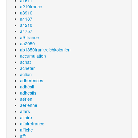
a1611
a210france
a3916
a4187
a4210
a4757
a9-france
aa2050
ab1850frankreichkolonien
accumulation
achat
acheter
action
adherences
adhésif
adhesifs
aérien
aérienne
afars
affaire
affairefrance
affiche
affr