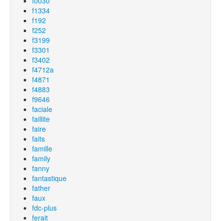
f0030
f1334
f192
f252
f3199
f3301
f3402
f4712a
f4871
f4883
f9646
faciale
faillite
faire
faits
famille
family
fanny
fantastique
father
faux
fdc-plus
ferait