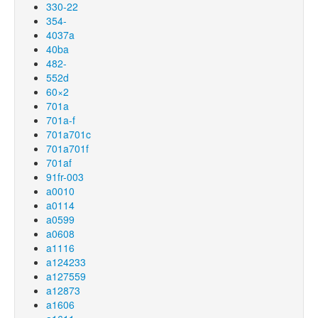
330-22
354-
4037a
40ba
482-
552d
60×2
701a
701a-f
701a701c
701a701f
701af
91fr-003
a0010
a0114
a0599
a0608
a1116
a124233
a127559
a12873
a1606