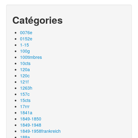
Catégories
0076e
0152e
1-15
100g
100timbres
10cts
120a
120c
121f
1263h
157c
15cts
17rrr
1841a
1849-1850
1849-1948
1849-1958frankreich
188a