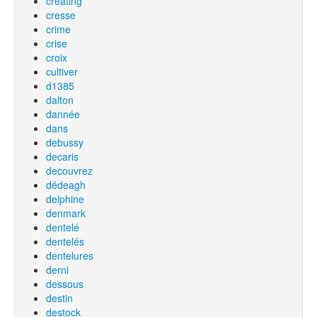
creating
cresse
crime
crise
croix
cultiver
d1385
dalton
dannée
dans
debussy
decaris
decouvrez
dédeagh
delphine
denmark
dentelé
dentelés
dentelures
derni
dessous
destin
destock