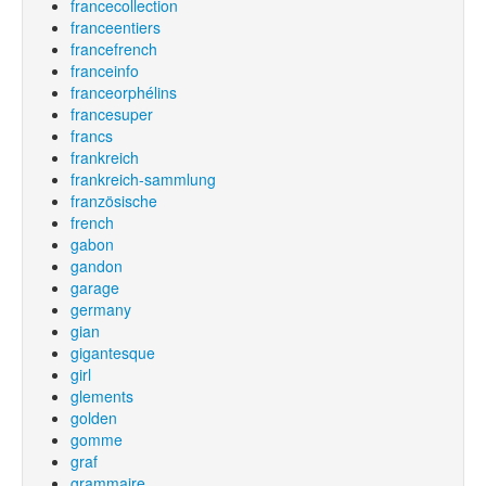
francecollection
franceentiers
francefrench
franceinfo
franceorphélins
francesuper
francs
frankreich
frankreich-sammlung
französische
french
gabon
gandon
garage
germany
gian
gigantesque
girl
glements
golden
gomme
graf
grammaire