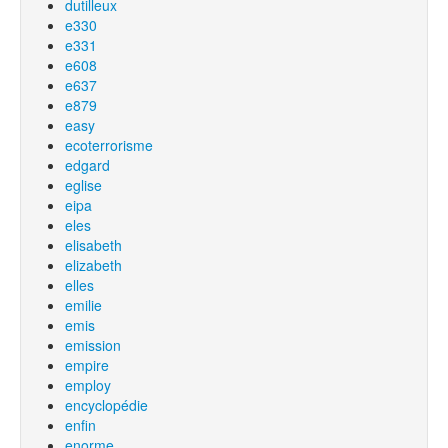
dutilleux
e330
e331
e608
e637
e879
easy
ecoterrorisme
edgard
eglise
eipa
eles
elisabeth
elizabeth
elles
emilie
emis
emission
empire
employ
encyclopédie
enfin
enorme