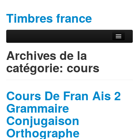
Timbres france
Aller au contenu principal
Aller au contenu secondaire
Menu principal
Archives de la
catégorie:
cours
Cours De Fran Ais 2
Grammaire
Conjugaison
Orthographe