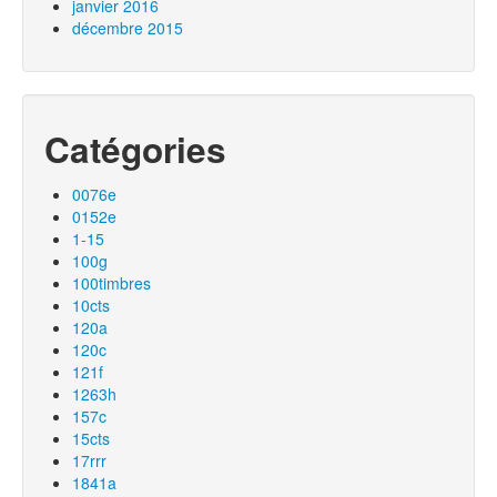
janvier 2016
décembre 2015
Catégories
0076e
0152e
1-15
100g
100timbres
10cts
120a
120c
121f
1263h
157c
15cts
17rrr
1841a