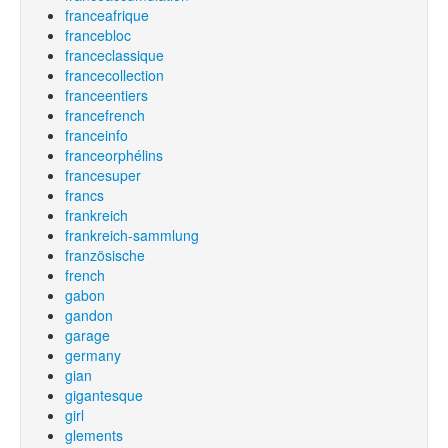
franceafrique
francebloc
franceclassique
francecollection
franceentiers
francefrench
franceinfo
franceorphélins
francesuper
francs
frankreich
frankreich-sammlung
französische
french
gabon
gandon
garage
germany
gian
gigantesque
girl
glements