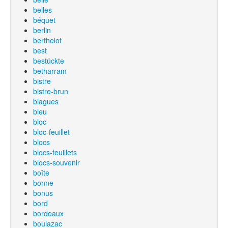
belles
béquet
berlin
berthelot
best
bestückte
betharram
bistre
bistre-brun
blagues
bleu
bloc
bloc-feuillet
blocs
blocs-feuillets
blocs-souvenir
boîte
bonne
bonus
bord
bordeaux
boulazac