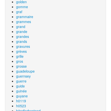
golden
gomme
graf
grammaire
grammes
grand
grande
grandes
grands
gravures
grèves
grille
gros
grosse
guadeloupe
guernsey
guerre
guide
guinée
guyane
h0119
h0523
händlerbestand