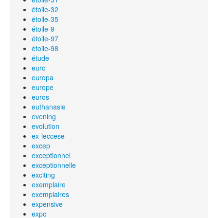
étoile-32
étoile-35
étoile-9
étoile-97
étoile-98
étude
euro
europa
europe
euros
euthanasie
evening
evolution
ex-leccese
excep
exceptionnel
exceptionnelle
exciting
exemplaire
exemplaires
expensive
expo