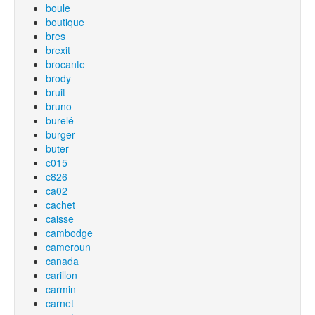
boule
boutique
bres
brexit
brocante
brody
bruit
bruno
burelé
burger
buter
c015
c826
ca02
cachet
caisse
cambodge
cameroun
canada
carillon
carmin
carnet