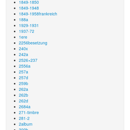
1849-1850
1849-1948
1849-1958frankreich
188a
1929-1931
1937-72
1ere
2256besetzung
240x
242a
2526×237
2556a
257a
257d
259b
262a
262b
262d
2684a
271-timbre
281-2
2album
300b