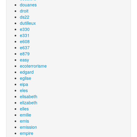
douanes
droit
ds22
dutilleux
e330
e331
e608
e637
e879
easy
ecoterrorisme
edgard
eglise
eipa
eles
elisabeth
elizabeth
elles
emilie
emis
emission
empire