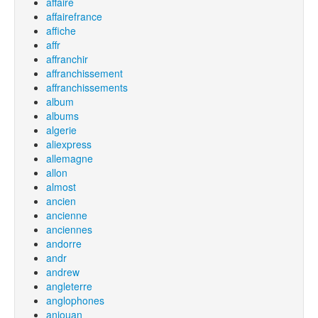
affaire
affairefrance
affiche
affr
affranchir
affranchissement
affranchissements
album
albums
algerie
aliexpress
allemagne
allon
almost
ancien
ancienne
anciennes
andorre
andr
andrew
angleterre
anglophones
anjouan