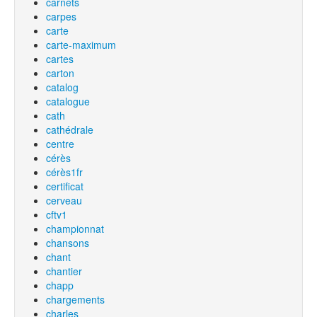
carnets
carpes
carte
carte-maximum
cartes
carton
catalog
catalogue
cath
cathédrale
centre
cérès
cérès1fr
certificat
cerveau
cftv1
championnat
chansons
chant
chantier
chapp
chargements
charles