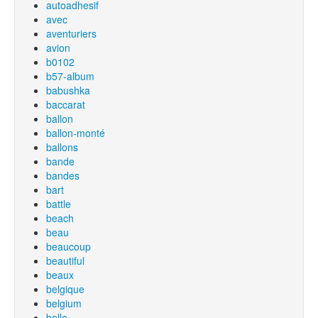
autoadhesif
avec
aventuriers
avion
b0102
b57-album
babushka
baccarat
ballon
ballon-monté
ballons
bande
bandes
bart
battle
beach
beau
beaucoup
beautiful
beaux
belgique
belgium
belle