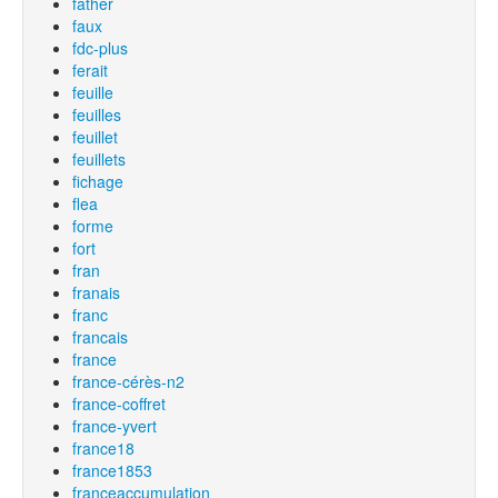
father
faux
fdc-plus
ferait
feuille
feuilles
feuillet
feuillets
fichage
flea
forme
fort
fran
franais
franc
francais
france
france-cérès-n2
france-coffret
france-yvert
france18
france1853
franceaccumulation