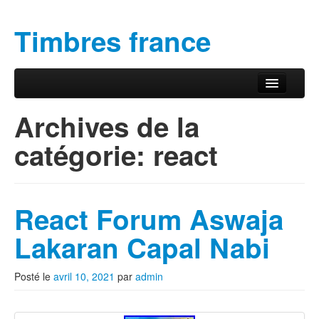
Timbres france
Aller au contenu principal
Aller au contenu secondaire
Menu principal
Archives de la
catégorie:
react
React Forum Aswaja
Lakaran Capal Nabi
Posté le
avril 10, 2021
par
admin