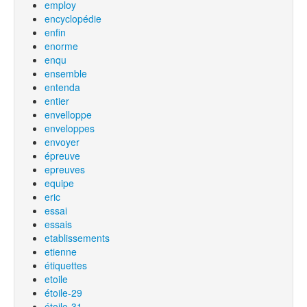
employ
encyclopédie
enfin
enorme
enqu
ensemble
entenda
entier
envelloppe
enveloppes
envoyer
épreuve
epreuves
equipe
eric
essai
essais
etablissements
etienne
étiquettes
etoile
étoile-29
étoile-31