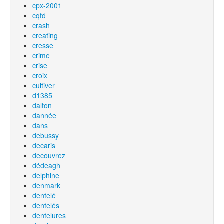
cpx-2001
cqfd
crash
creating
cresse
crime
crise
croix
cultiver
d1385
dalton
dannée
dans
debussy
decaris
decouvrez
dédeagh
delphine
denmark
dentelé
dentelés
dentelures