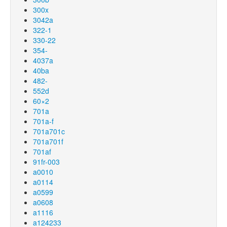
300x
3042a
322-1
330-22
354-
4037a
40ba
482-
552d
60×2
701a
701a-f
701a701c
701a701f
701af
91fr-003
a0010
a0114
a0599
a0608
a1116
a124233