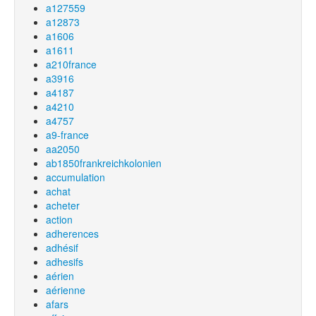
a127559
a12873
a1606
a1611
a210france
a3916
a4187
a4210
a4757
a9-france
aa2050
ab1850frankreichkolonien
accumulation
achat
acheter
action
adherences
adhésif
adhesifs
aérien
aérienne
afars