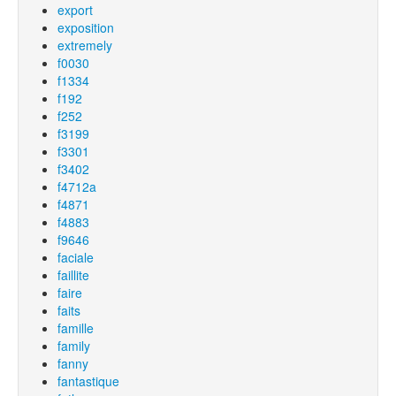
export
exposition
extremely
f0030
f1334
f192
f252
f3199
f3301
f3402
f4712a
f4871
f4883
f9646
faciale
faillite
faire
faits
famille
family
fanny
fantastique