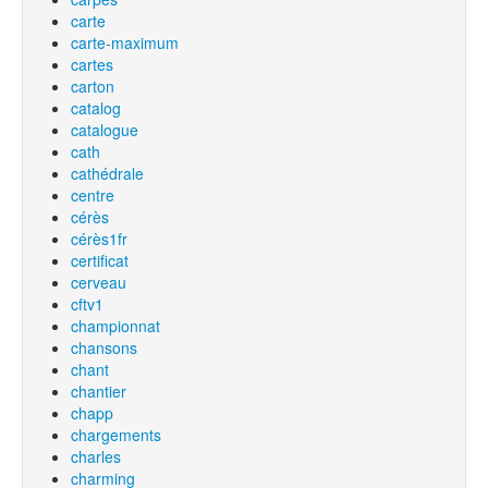
carte
carte-maximum
cartes
carton
catalog
catalogue
cath
cathédrale
centre
cérès
cérès1fr
certificat
cerveau
cftv1
championnat
chansons
chant
chantier
chapp
chargements
charles
charming