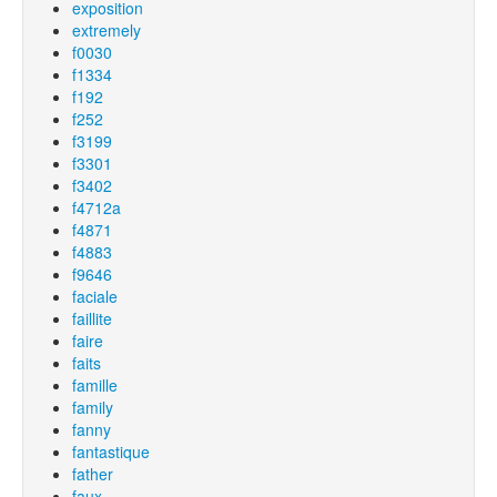
exposition
extremely
f0030
f1334
f192
f252
f3199
f3301
f3402
f4712a
f4871
f4883
f9646
faciale
faillite
faire
faits
famille
family
fanny
fantastique
father
faux