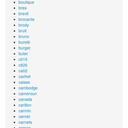
boutique
bres
brexit
brocante
brody
bruit
bruno
burelé
burger
buter
c015
c826
ca02
cachet
caisse
cambodge
cameroun
canada
carillon
carmin
carnet
carnets
carpes