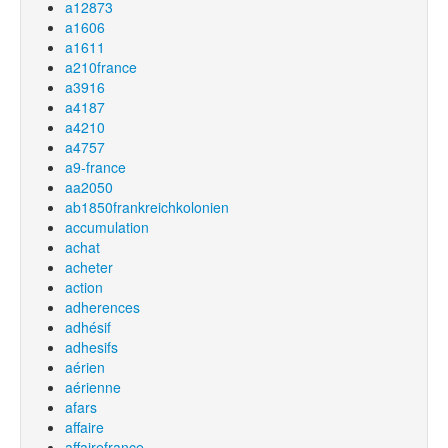
a12873
a1606
a1611
a210france
a3916
a4187
a4210
a4757
a9-france
aa2050
ab1850frankreichkolonien
accumulation
achat
acheter
action
adherences
adhésif
adhesifs
aérien
aérienne
afars
affaire
affairefrance