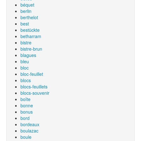
béquet
berlin
berthelot
best
bestückte
betharram
bistre
bistre-brun
blagues
bleu
bloc
bloc-feuillet
blocs
blocs-feuillets
blocs-souvenir
boîte
bonne
bonus
bord
bordeaux
boulazac
boule