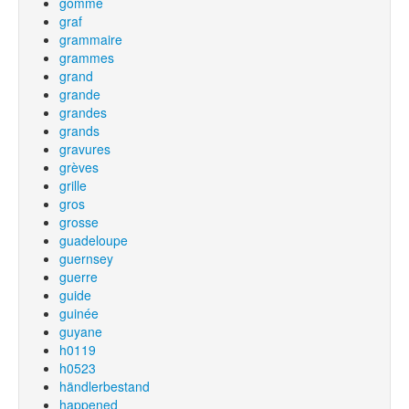
gomme
graf
grammaire
grammes
grand
grande
grandes
grands
gravures
grèves
grille
gros
grosse
guadeloupe
guernsey
guerre
guide
guinée
guyane
h0119
h0523
händlerbestand
happened