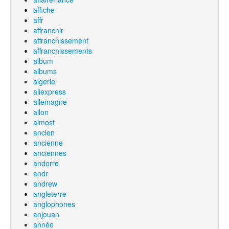
affiche
affr
affranchir
affranchissement
affranchissements
album
albums
algerie
aliexpress
allemagne
allon
almost
ancien
ancienne
anciennes
andorre
andr
andrew
angleterre
anglophones
anjouan
année