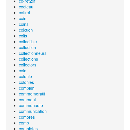
co-ret29f
cocteau
coffret
coin
coins
colction
colis
collectible
collection
collectionneurs
collections
collectors
colo
colonie
colonies
combien
commemoratif
comment
communaute
communication
comores
comp
complètes