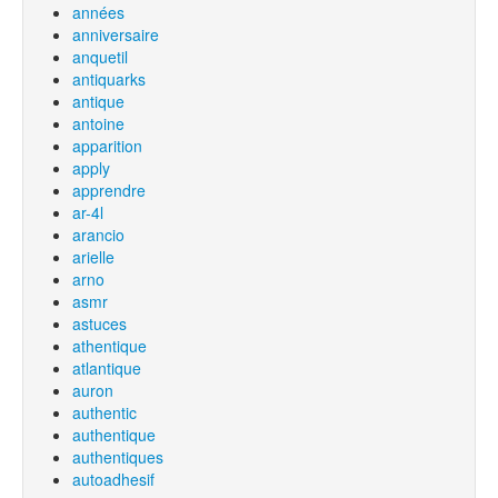
années
anniversaire
anquetil
antiquarks
antique
antoine
apparition
apply
apprendre
ar-4l
arancio
arielle
arno
asmr
astuces
athentique
atlantique
auron
authentic
authentique
authentiques
autoadhesif