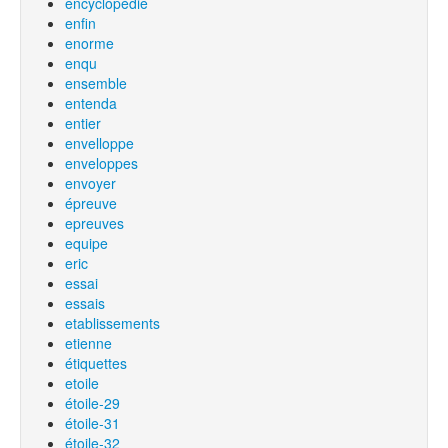
encyclopédie
enfin
enorme
enqu
ensemble
entenda
entier
envelloppe
enveloppes
envoyer
épreuve
epreuves
equipe
eric
essai
essais
etablissements
etienne
étiquettes
etoile
étoile-29
étoile-31
étoile-32