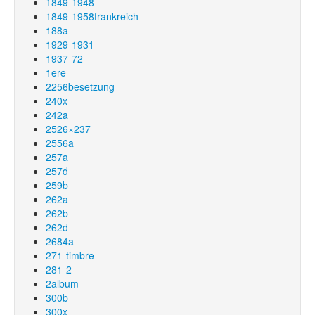
1849-1948
1849-1958frankreich
188a
1929-1931
1937-72
1ere
2256besetzung
240x
242a
2526×237
2556a
257a
257d
259b
262a
262b
262d
2684a
271-timbre
281-2
2album
300b
300x