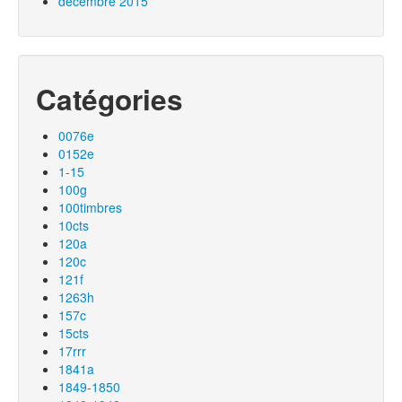
décembre 2015
Catégories
0076e
0152e
1-15
100g
100timbres
10cts
120a
120c
121f
1263h
157c
15cts
17rrr
1841a
1849-1850