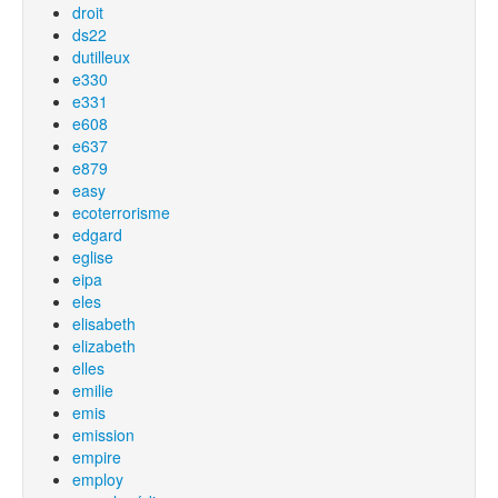
droit
ds22
dutilleux
e330
e331
e608
e637
e879
easy
ecoterrorisme
edgard
eglise
eipa
eles
elisabeth
elizabeth
elles
emilie
emis
emission
empire
employ