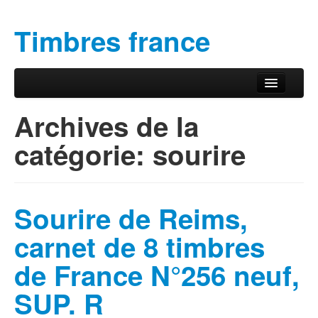
Timbres france
Aller au contenu principal
Aller au contenu secondaire
Menu principal
Archives de la
catégorie:
sourire
Sourire de Reims,
carnet de 8 timbres
de France N°256 neuf,
SUP. R