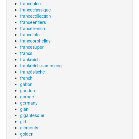
francebloc
franceclassique
francecollection
franceentiers
francefrench
franceinfo
franceorphélins
francesuper
francs
frankreich
frankreich-sammlung
französische
french
gabon
gandon
garage
germany
gian
gigantesque
girl
glements
golden