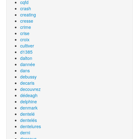
cqfd
crash
creating
cresse
crime
crise
croix
cultiver
d1385
dalton
dannée
dans
debussy
decaris
decouvrez
dédeagh
delphine
denmark
dentelé
dentelés
dentelures
derni
dessous