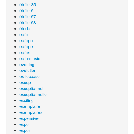
étoile-35
étoile-9
étoile-97
étoile-98
étude
euro
europa
europe
euros
euthanasie
evening
evolution
ex-leccese
excep
exceptionnel
exceptionnelle
exciting
exemplaire
exemplaires
expensive
expo
export