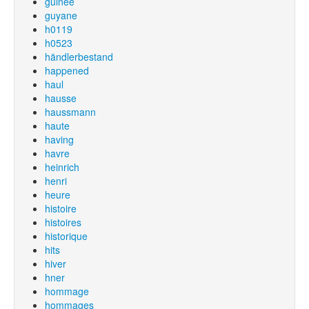
guinée
guyane
h0119
h0523
händlerbestand
happened
haul
hausse
haussmann
haute
having
havre
heinrich
henri
heure
histoire
histoires
historique
hits
hiver
hner
hommage
hommages