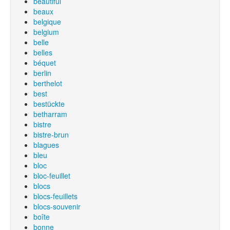
beautiful
beaux
belgique
belgium
belle
belles
béquet
berlin
berthelot
best
bestückte
betharram
bistre
bistre-brun
blagues
bleu
bloc
bloc-feuillet
blocs
blocs-feuillets
blocs-souvenir
boîte
bonne