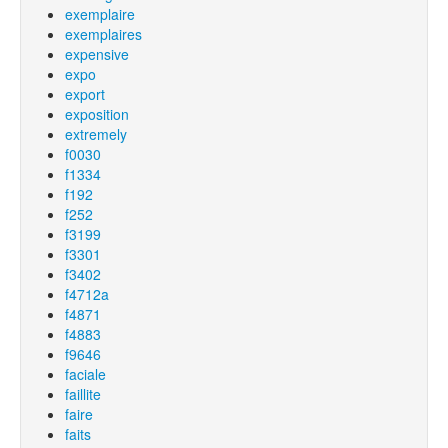
exemplaire
exemplaires
expensive
expo
export
exposition
extremely
f0030
f1334
f192
f252
f3199
f3301
f3402
f4712a
f4871
f4883
f9646
faciale
faillite
faire
faits