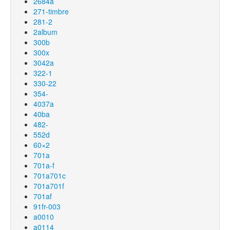
2684a
271-timbre
281-2
2album
300b
300x
3042a
322-1
330-22
354-
4037a
40ba
482-
552d
60×2
701a
701a-f
701a701c
701a701f
701af
91fr-003
a0010
a0114