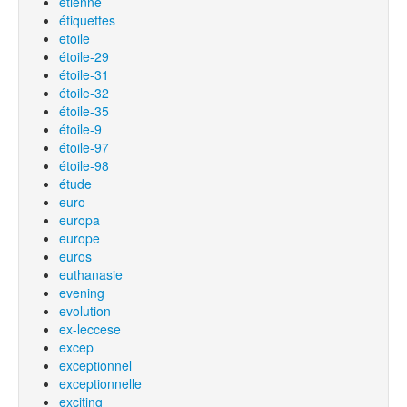
etienne
étiquettes
etoile
étoile-29
étoile-31
étoile-32
étoile-35
étoile-9
étoile-97
étoile-98
étude
euro
europa
europe
euros
euthanasie
evening
evolution
ex-leccese
excep
exceptionnel
exceptionnelle
exciting