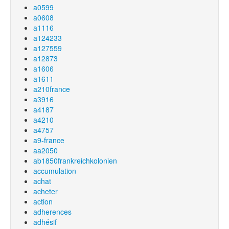
a0599
a0608
a1116
a124233
a127559
a12873
a1606
a1611
a210france
a3916
a4187
a4210
a4757
a9-france
aa2050
ab1850frankreichkolonien
accumulation
achat
acheter
action
adherences
adhésif