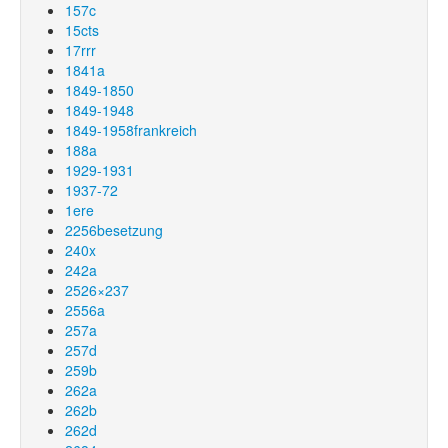
157c
15cts
17rrr
1841a
1849-1850
1849-1948
1849-1958frankreich
188a
1929-1931
1937-72
1ere
2256besetzung
240x
242a
2526×237
2556a
257a
257d
259b
262a
262b
262d