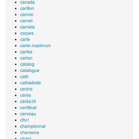
canada
carillon
carmin
carnet
carnets
carpes
carte
carte-maximum
cartes
carton
catalog
catalogue
cath
cathédrale
centre
cérès
cérès1fr
certificat
cerveau
cftv1
championnat
chansons
chant