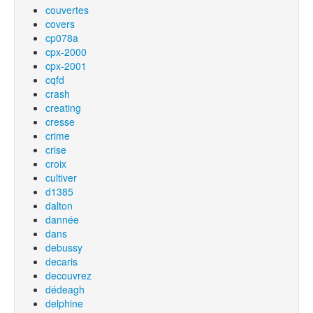
couvertes
covers
cp078a
cpx-2000
cpx-2001
cqfd
crash
creating
cresse
crime
crise
croix
cultiver
d1385
dalton
dannée
dans
debussy
decaris
decouvrez
dédeagh
delphine