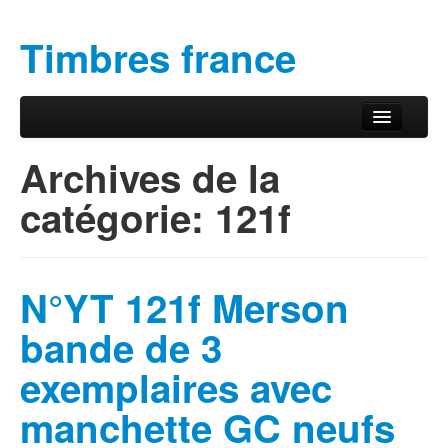
Timbres france
Aller au contenu principal
Aller au contenu secondaire
Menu principal
Archives de la
catégorie:
121f
N°YT 121f Merson
bande de 3
exemplaires avec
manchette GC neufs