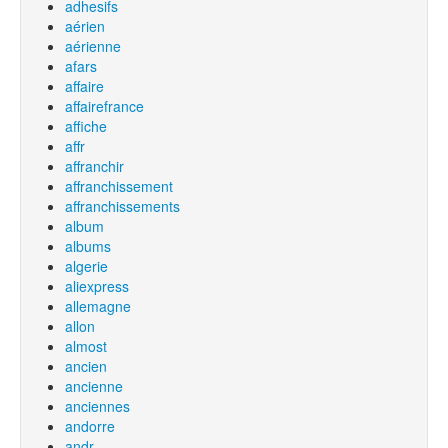
adhesifs
aérien
aérienne
afars
affaire
affairefrance
affiche
affr
affranchir
affranchissement
affranchissements
album
albums
algerie
aliexpress
allemagne
allon
almost
ancien
ancienne
anciennes
andorre
andr