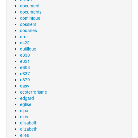
document
documents
dominique
dossiers
douanes
droit
ds22
dutilleux
e330
e331
e608
e637
e879
easy
ecoterrorisme
edgard
eglise
eipa
eles
elisabeth
elizabeth
elles