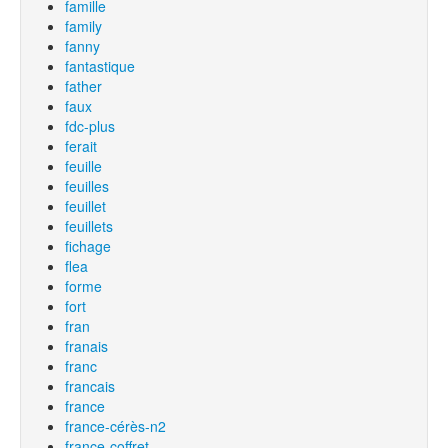
famille
family
fanny
fantastique
father
faux
fdc-plus
ferait
feuille
feuilles
feuillet
feuillets
fichage
flea
forme
fort
fran
franais
franc
francais
france
france-cérès-n2
france-coffret