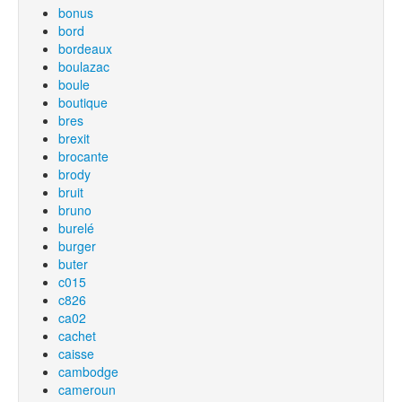
bonus
bord
bordeaux
boulazac
boule
boutique
bres
brexit
brocante
brody
bruit
bruno
burelé
burger
buter
c015
c826
ca02
cachet
caisse
cambodge
cameroun