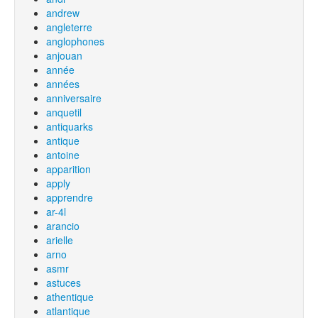
andrew
angleterre
anglophones
anjouan
année
années
anniversaire
anquetil
antiquarks
antique
antoine
apparition
apply
apprendre
ar-4l
arancio
arielle
arno
asmr
astuces
athentique
atlantique