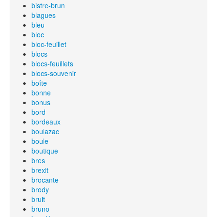
bistre-brun
blagues
bleu
bloc
bloc-feuillet
blocs
blocs-feuillets
blocs-souvenir
boîte
bonne
bonus
bord
bordeaux
boulazac
boule
boutique
bres
brexit
brocante
brody
bruit
bruno