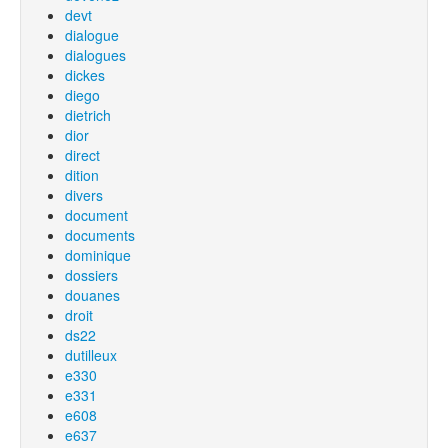
devt
dialogue
dialogues
dickes
diego
dietrich
dior
direct
dition
divers
document
documents
dominique
dossiers
douanes
droit
ds22
dutilleux
e330
e331
e608
e637