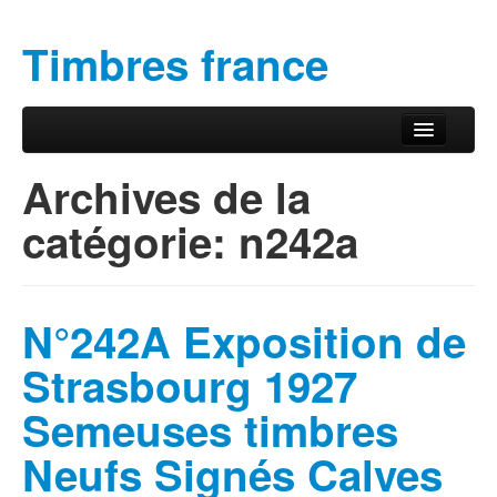
Timbres france
Aller au contenu principal
Aller au contenu secondaire
Menu principal
Archives de la
catégorie:
n242a
N°242A Exposition de
Strasbourg 1927
Semeuses timbres
Neufs Signés Calves