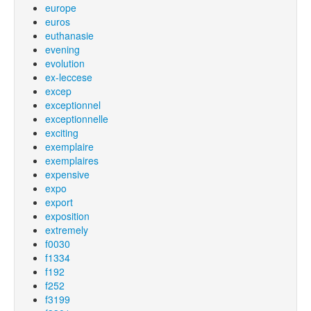
europe
euros
euthanasie
evening
evolution
ex-leccese
excep
exceptionnel
exceptionnelle
exciting
exemplaire
exemplaires
expensive
expo
export
exposition
extremely
f0030
f1334
f192
f252
f3199