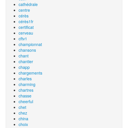
cathédrale
centre
cérès
cérès1fr
certificat
cerveau
cftv1
championnat
chansons
chant
chantier
chapp
chargements
charles
charming
chartres
chasse
cheerful
chet
chez
china
choix