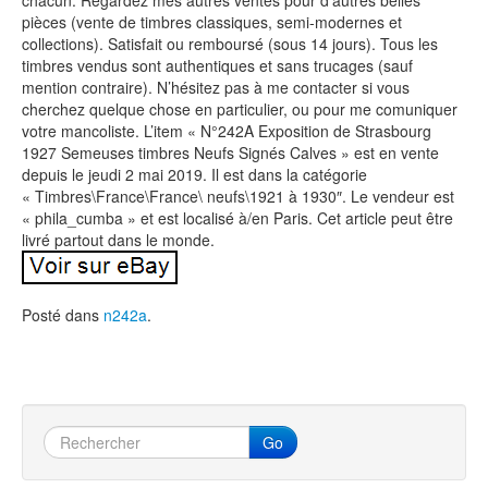
chacun. Regardez mes autres ventes pour d’autres belles
pièces (vente de timbres classiques, semi-modernes et
collections). Satisfait ou remboursé (sous 14 jours). Tous les
timbres vendus sont authentiques et sans trucages (sauf
mention contraire). N’hésitez pas à me contacter si vous
cherchez quelque chose en particulier, ou pour me comuniquer
votre mancoliste. L’item « N°242A Exposition de Strasbourg
1927 Semeuses timbres Neufs Signés Calves » est en vente
depuis le jeudi 2 mai 2019. Il est dans la catégorie
« Timbres\France\France\ neufs\1921 à 1930″. Le vendeur est
« phila_cumba » et est localisé à/en Paris. Cet article peut être
livré partout dans le monde.
Posté dans
n242a
.
Go