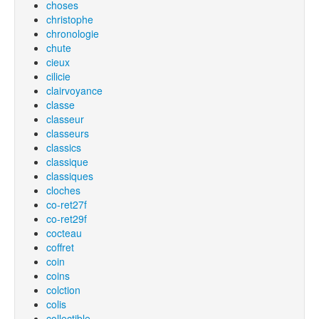
choses
christophe
chronologie
chute
cieux
cilicie
clairvoyance
classe
classeur
classeurs
classics
classique
classiques
cloches
co-ret27f
co-ret29f
cocteau
coffret
coin
coins
colction
colis
collectible