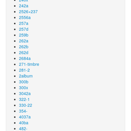
242a
2526×237
2556a
257a
257d
259b
262a
262b
262d
2684a
271-timbre
281-2
2album
300b
300x
3042a
322-1
330-22
354-
4037a
40ba
482-