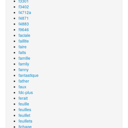
f3301
f3402
f4712a
f4871
f4883
f9646
faciale
faillite
faire
faits
famille
family
fanny
fantastique
father
faux
fdc-plus
ferait
feuille
feuilles
feuillet
feuillets
fichage