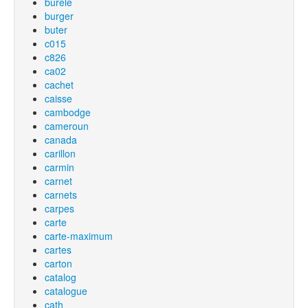
burelé
burger
buter
c015
c826
ca02
cachet
caisse
cambodge
cameroun
canada
carillon
carmin
carnet
carnets
carpes
carte
carte-maximum
cartes
carton
catalog
catalogue
cath