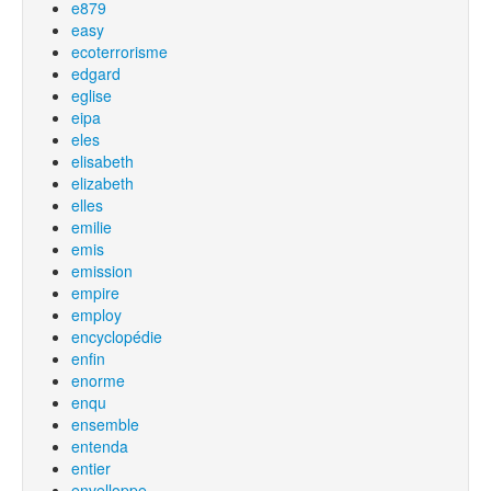
e879
easy
ecoterrorisme
edgard
eglise
eipa
eles
elisabeth
elizabeth
elles
emilie
emis
emission
empire
employ
encyclopédie
enfin
enorme
enqu
ensemble
entenda
entier
envelloppe