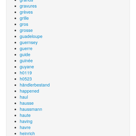
gravures
grèves
grille
gros
grosse
guadeloupe
guernsey
guerre
guide
guinée
guyane
h0119
h0523
händlerbestand
happened
haul
hausse
haussmann
haute
having
havre
heinrich