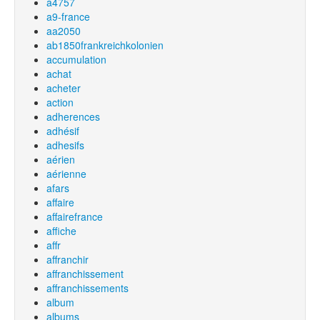
a4757
a9-france
aa2050
ab1850frankreichkolonien
accumulation
achat
acheter
action
adherences
adhésif
adhesifs
aérien
aérienne
afars
affaire
affairefrance
affiche
affr
affranchir
affranchissement
affranchissements
album
albums