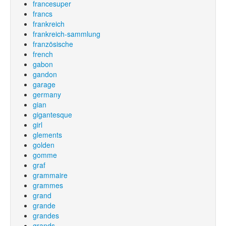
francesuper
francs
frankreich
frankreich-sammlung
französische
french
gabon
gandon
garage
germany
gian
gigantesque
girl
glements
golden
gomme
graf
grammaire
grammes
grand
grande
grandes
grands