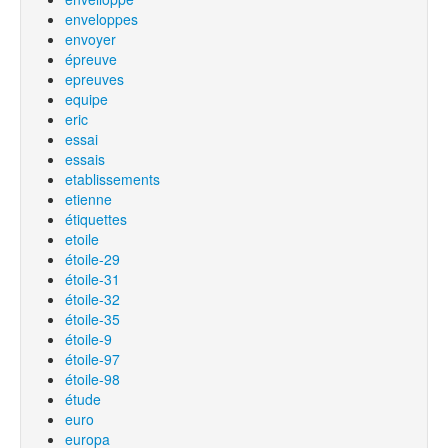
enveloppes
envoyer
épreuve
epreuves
equipe
eric
essai
essais
etablissements
etienne
étiquettes
etoile
étoile-29
étoile-31
étoile-32
étoile-35
étoile-9
étoile-97
étoile-98
étude
euro
europa