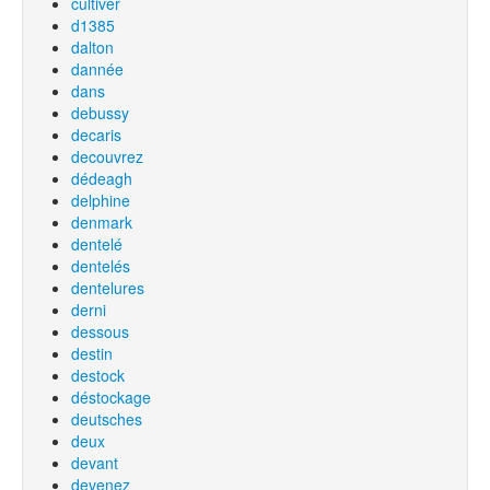
cultiver
d1385
dalton
dannée
dans
debussy
decaris
decouvrez
dédeagh
delphine
denmark
dentelé
dentelés
dentelures
derni
dessous
destin
destock
déstockage
deutsches
deux
devant
devenez