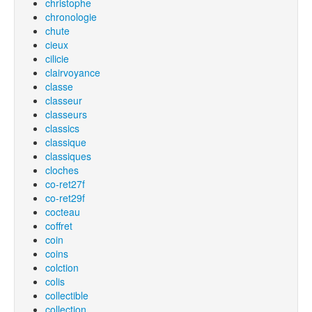
christophe
chronologie
chute
cieux
cilicie
clairvoyance
classe
classeur
classeurs
classics
classique
classiques
cloches
co-ret27f
co-ret29f
cocteau
coffret
coin
coins
colction
colis
collectible
collection