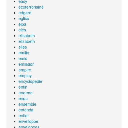
easy
ecoterrorisme
edgard
eglise
eipa
eles
elisabeth
elizabeth
elles
emilie
emis
emission
empire
employ
encyclopédie
enfin
enorme
enqu
ensemble
entenda
entier
envelloppe
enveloppes