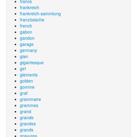
francs
frankreich
frankreich-sammlung
französische
french
gabon
gandon
garage
germany
gian
gigantesque
girl
glements
golden
gomme
graf
grammaire
grammes
grand
grande
grandes
grands
gravures