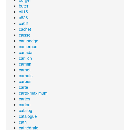
burger
buter
c015
c826
ca02
cachet
caisse
cambodge
cameroun
canada
carillon
carmin
carnet
carnets
carpes
carte
carte-maximum
cartes
carton
catalog
catalogue
cath
cathédrale