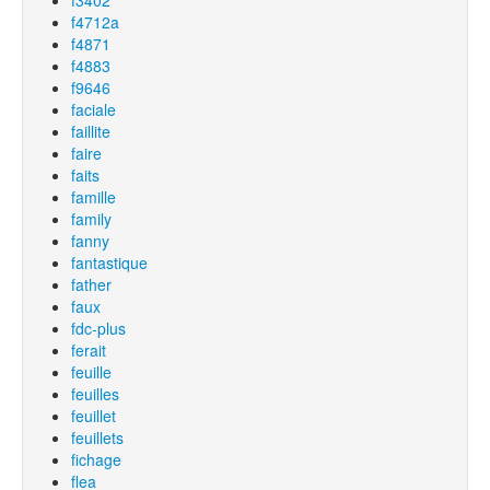
f3402
f4712a
f4871
f4883
f9646
faciale
faillite
faire
faits
famille
family
fanny
fantastique
father
faux
fdc-plus
ferait
feuille
feuilles
feuillet
feuillets
fichage
flea