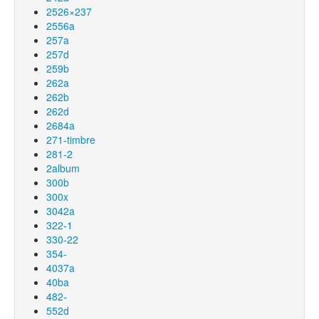
2526×237
2556a
257a
257d
259b
262a
262b
262d
2684a
271-timbre
281-2
2album
300b
300x
3042a
322-1
330-22
354-
4037a
40ba
482-
552d