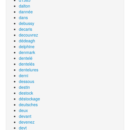
d1385
dalton
dannée
dans
debussy
decaris
decouvrez
dédeagh
delphine
denmark
dentelé
dentelés
dentelures
derni
dessous
destin
destock
déstockage
deutsches
deux
devant
devenez
devt