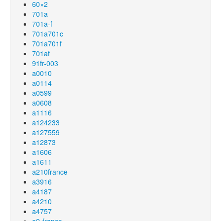
60×2
701a
701a-f
701a701c
701a701f
701af
91fr-003
a0010
a0114
a0599
a0608
a1116
a124233
a127559
a12873
a1606
a1611
a210france
a3916
a4187
a4210
a4757