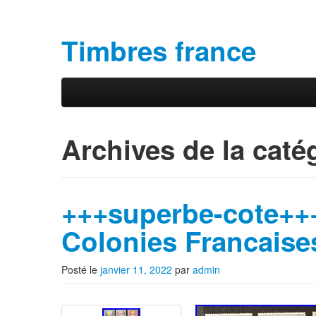
Timbres france
Aller au contenu principal
Aller au contenu secondaire
Menu principal
Archives de la caté
+++superbe-cote+++
Colonies Francaise
Posté le
janvier 11, 2022
par
admin