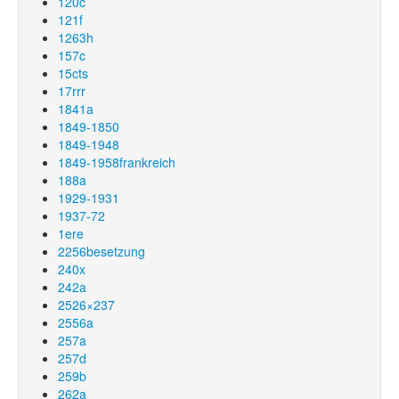
120c
121f
1263h
157c
15cts
17rrr
1841a
1849-1850
1849-1948
1849-1958frankreich
188a
1929-1931
1937-72
1ere
2256besetzung
240x
242a
2526×237
2556a
257a
257d
259b
262a