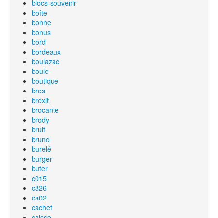
blocs-souvenir
boîte
bonne
bonus
bord
bordeaux
boulazac
boule
boutique
bres
brexit
brocante
brody
bruit
bruno
burelé
burger
buter
c015
c826
ca02
cachet
caisse