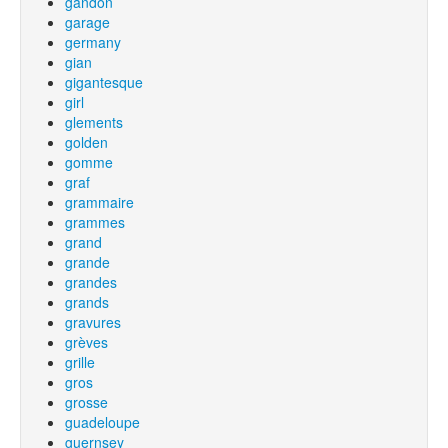
gandon
garage
germany
gian
gigantesque
girl
glements
golden
gomme
graf
grammaire
grammes
grand
grande
grandes
grands
gravures
grèves
grille
gros
grosse
guadeloupe
guernsey