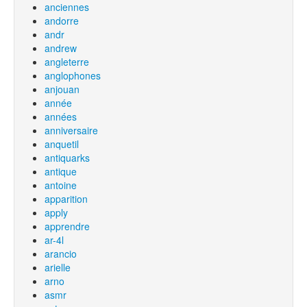
anciennes
andorre
andr
andrew
angleterre
anglophones
anjouan
année
années
anniversaire
anquetil
antiquarks
antique
antoine
apparition
apply
apprendre
ar-4l
arancio
arielle
arno
asmr