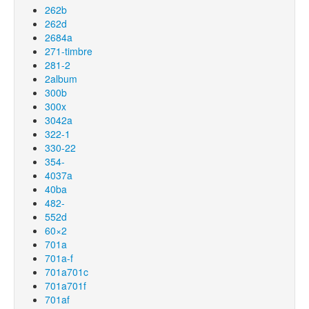
262b
262d
2684a
271-timbre
281-2
2album
300b
300x
3042a
322-1
330-22
354-
4037a
40ba
482-
552d
60×2
701a
701a-f
701a701c
701a701f
701af