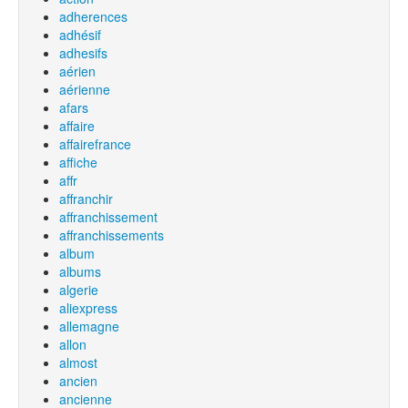
adherences
adhésif
adhesifs
aérien
aérienne
afars
affaire
affairefrance
affiche
affr
affranchir
affranchissement
affranchissements
album
albums
algerie
aliexpress
allemagne
allon
almost
ancien
ancienne