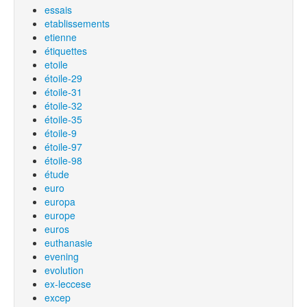
essais
etablissements
etienne
étiquettes
etoile
étoile-29
étoile-31
étoile-32
étoile-35
étoile-9
étoile-97
étoile-98
étude
euro
europa
europe
euros
euthanasie
evening
evolution
ex-leccese
excep