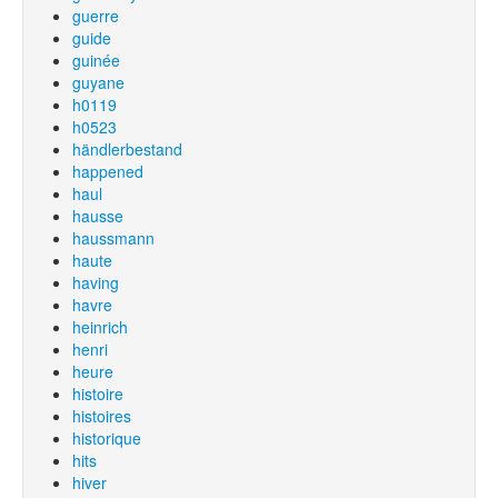
guerre
guide
guinée
guyane
h0119
h0523
händlerbestand
happened
haul
hausse
haussmann
haute
having
havre
heinrich
henri
heure
histoire
histoires
historique
hits
hiver