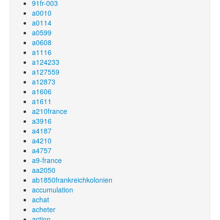
91fr-003
a0010
a0114
a0599
a0608
a1116
a124233
a127559
a12873
a1606
a1611
a210france
a3916
a4187
a4210
a4757
a9-france
aa2050
ab1850frankreichkolonien
accumulation
achat
acheter
action