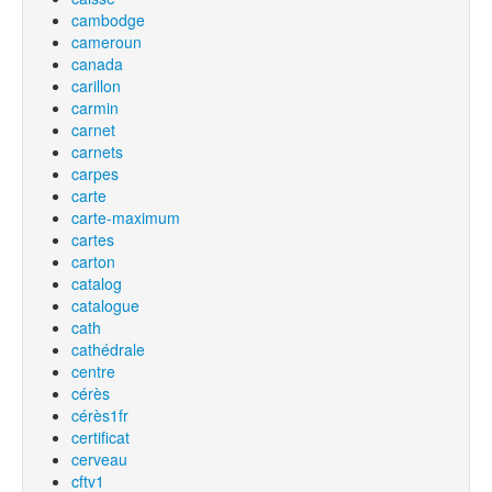
cambodge
cameroun
canada
carillon
carmin
carnet
carnets
carpes
carte
carte-maximum
cartes
carton
catalog
catalogue
cath
cathédrale
centre
cérès
cérès1fr
certificat
cerveau
cftv1