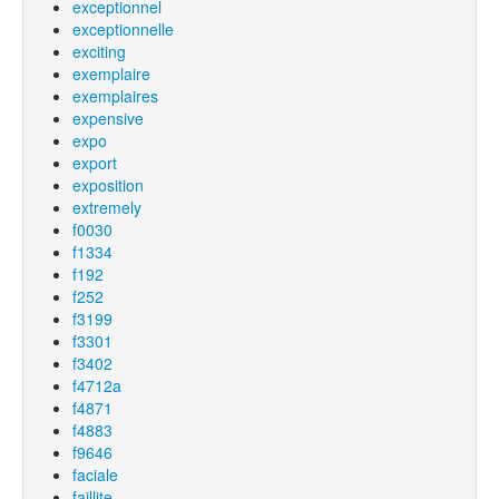
exceptionnel
exceptionnelle
exciting
exemplaire
exemplaires
expensive
expo
export
exposition
extremely
f0030
f1334
f192
f252
f3199
f3301
f3402
f4712a
f4871
f4883
f9646
faciale
faillite