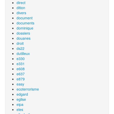
direct
dition
divers
document
documents
dominique
dossiers
douanes
droit
ds22
dutilleux
e330
e331
e608
e637
e879
easy
ecoterrorisme
edgard
eglise
eipa
eles