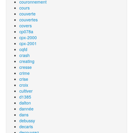
couronnement
cours
couverte
couvertes
covers
cp078a
cpx-2000
cpx-2001
cqfd
crash
creating
cresse
crime
crise
croix
cultiver
d1385
dalton
dannée
dans
debussy
decaris
decouvrez