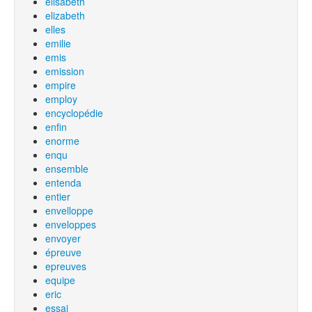
elisabeth
elizabeth
elles
emilie
emis
emission
empire
employ
encyclopédie
enfin
enorme
enqu
ensemble
entenda
entier
envelloppe
enveloppes
envoyer
épreuve
epreuves
equipe
eric
essai