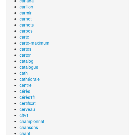
canada
carillon
carmin
carnet
carnets
carpes
carte
carte-maximum
cartes
carton
catalog
catalogue
cath
cathédrale
centre
cérès
cérès1fr
certificat
cerveau
cftv1
championnat
chansons
chant