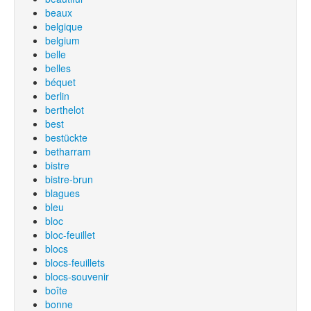
beaux
belgique
belgium
belle
belles
béquet
berlin
berthelot
best
bestückte
betharram
bistre
bistre-brun
blagues
bleu
bloc
bloc-feuillet
blocs
blocs-feuillets
blocs-souvenir
boîte
bonne