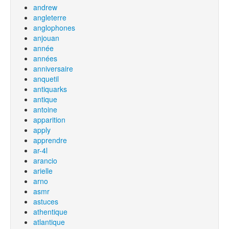
andrew
angleterre
anglophones
anjouan
année
années
anniversaire
anquetil
antiquarks
antique
antoine
apparition
apply
apprendre
ar-4l
arancio
arielle
arno
asmr
astuces
athentique
atlantique