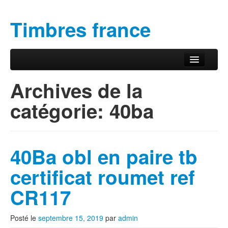
Timbres france
Aller au contenu principal
Aller au contenu secondaire
Menu principal
Archives de la
catégorie:
40ba
40Ba obl en paire tb
certificat roumet ref
CR117
Posté le
septembre 15, 2019
par
admin