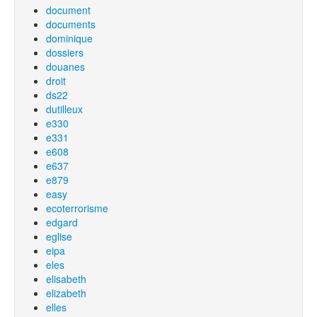
document
documents
dominique
dossiers
douanes
droit
ds22
dutilleux
e330
e331
e608
e637
e879
easy
ecoterrorisme
edgard
eglise
eipa
eles
elisabeth
elizabeth
elles