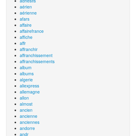
adhesifs
aérien
aérienne
afars
affaire
affairefrance
affiche
affr
affranchir
affranchissement
affranchissements
album
albums
algerie
aliexpress
allemagne
allon
almost
ancien
ancienne
anciennes
andorre
andr