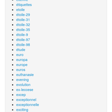
étiquettes
etoile
étoile-29
étoile-31
étoile-32
étoile-35
étoile-9
étoile-97
étoile-98
étude
euro
europa
europe
euros
euthanasie
evening
evolution
ex-leccese
excep
exceptionnel
exceptionnelle
exciting