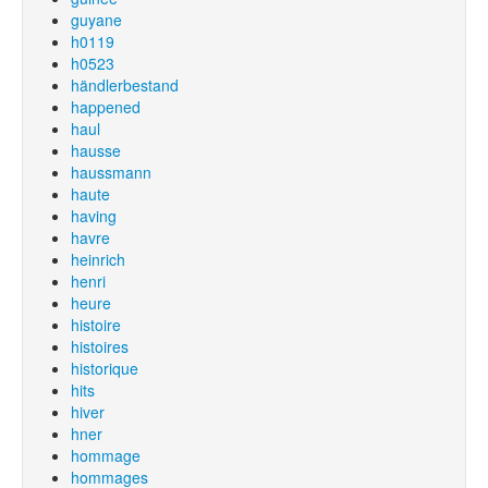
guyane
h0119
h0523
händlerbestand
happened
haul
hausse
haussmann
haute
having
havre
heinrich
henri
heure
histoire
histoires
historique
hits
hiver
hner
hommage
hommages