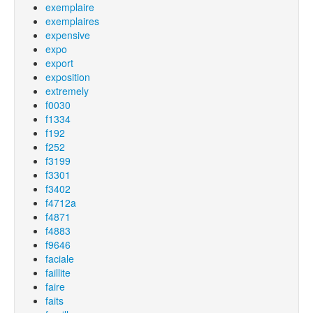
exemplaire
exemplaires
expensive
expo
export
exposition
extremely
f0030
f1334
f192
f252
f3199
f3301
f3402
f4712a
f4871
f4883
f9646
faciale
faillite
faire
faits