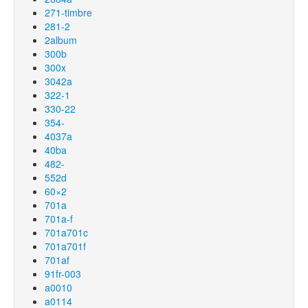
271-timbre
281-2
2album
300b
300x
3042a
322-1
330-22
354-
4037a
40ba
482-
552d
60×2
701a
701a-f
701a701c
701a701f
701af
91fr-003
a0010
a0114