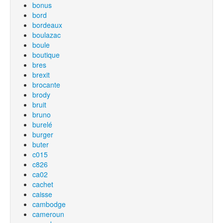
bonus
bord
bordeaux
boulazac
boule
boutique
bres
brexit
brocante
brody
bruit
bruno
burelé
burger
buter
c015
c826
ca02
cachet
caisse
cambodge
cameroun