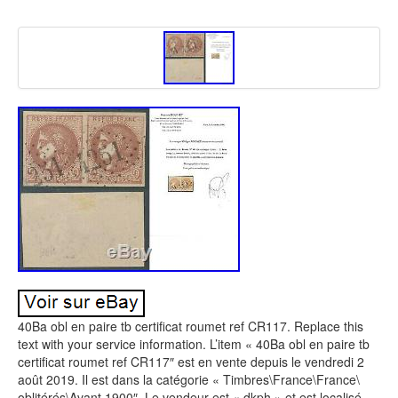
40Ba obl en paire tb certificat roumet ref CR117. Replace this
text with your service information. L’item « 40Ba obl en paire tb
certificat roumet ref CR117″ est en vente depuis le vendredi 2
août 2019. Il est dans la catégorie « Timbres\France\France\
oblitérés\Avant 1900″. Le vendeur est « dkph » et est localisé