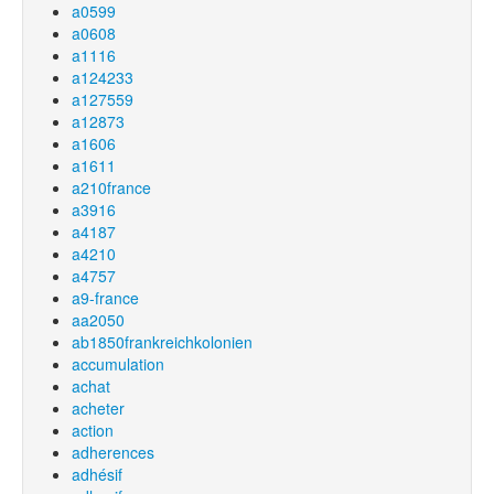
a0599
a0608
a1116
a124233
a127559
a12873
a1606
a1611
a210france
a3916
a4187
a4210
a4757
a9-france
aa2050
ab1850frankreichkolonien
accumulation
achat
acheter
action
adherences
adhésif