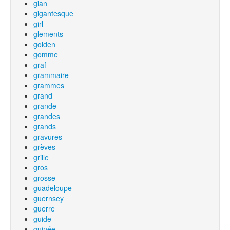
gian
gigantesque
girl
glements
golden
gomme
graf
grammaire
grammes
grand
grande
grandes
grands
gravures
grèves
grille
gros
grosse
guadeloupe
guernsey
guerre
guide
guinée