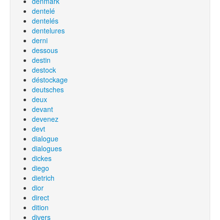
denmark
dentelé
dentelés
dentelures
derni
dessous
destin
destock
déstockage
deutsches
deux
devant
devenez
devt
dialogue
dialogues
dickes
diego
dietrich
dior
direct
dition
divers