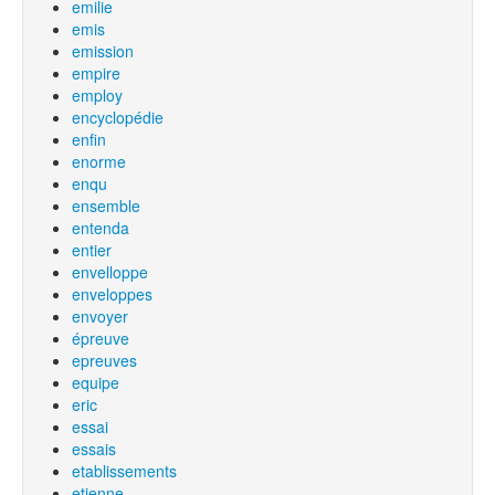
emilie
emis
emission
empire
employ
encyclopédie
enfin
enorme
enqu
ensemble
entenda
entier
envelloppe
enveloppes
envoyer
épreuve
epreuves
equipe
eric
essai
essais
etablissements
etienne