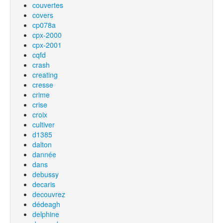
couvertes
covers
cp078a
cpx-2000
cpx-2001
cqfd
crash
creating
cresse
crime
crise
croix
cultiver
d1385
dalton
dannée
dans
debussy
decaris
decouvrez
dédeagh
delphine