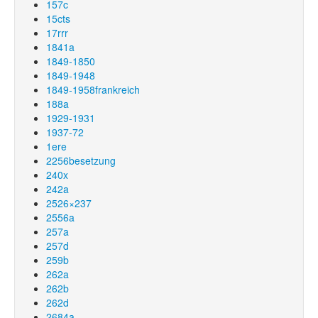
157c
15cts
17rrr
1841a
1849-1850
1849-1948
1849-1958frankreich
188a
1929-1931
1937-72
1ere
2256besetzung
240x
242a
2526×237
2556a
257a
257d
259b
262a
262b
262d
2684a