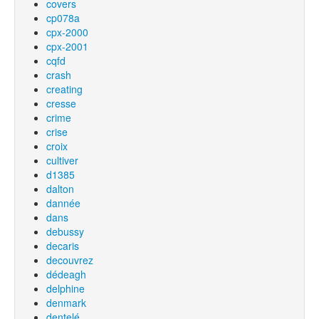
covers
cp078a
cpx-2000
cpx-2001
cqfd
crash
creating
cresse
crime
crise
croix
cultiver
d1385
dalton
dannée
dans
debussy
decaris
decouvrez
dédeagh
delphine
denmark
dentelé