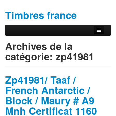
Timbres france
Aller au contenu principal
Aller au contenu secondaire
Menu principal
Archives de la
catégorie:
zp41981
Zp41981/ Taaf /
French Antarctic /
Block / Maury # A9
Mnh Certificat 1160