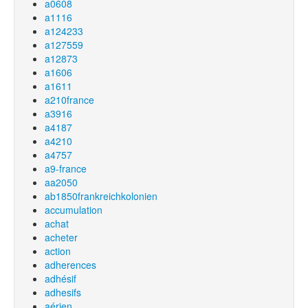
a0608
a1116
a124233
a127559
a12873
a1606
a1611
a210france
a3916
a4187
a4210
a4757
a9-france
aa2050
ab1850frankreichkolonien
accumulation
achat
acheter
action
adherences
adhésif
adhesifs
aérien