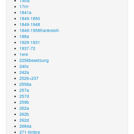
15cts
17rrr
1841a
1849-1850
1849-1948
1849-1958frankreich
188a
1929-1931
1937-72
1ere
2256besetzung
240x
242a
2526×237
2556a
257a
257d
259b
262a
262b
262d
2684a
271-timbre