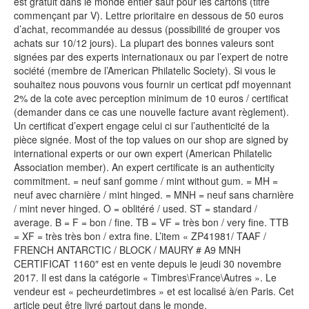
est gratuit dans le monde entier sauf pour les cartons (titre
commençant par V). Lettre prioritaire en dessous de 50 euros
d’achat, recommandée au dessus (possibilité de grouper vos
achats sur 10/12 jours). La plupart des bonnes valeurs sont
signées par des experts internationaux ou par l’expert de notre
société (membre de l’American Philatelic Society). Si vous le
souhaitez nous pouvons vous fournir un certicat pdf moyennant
2% de la cote avec perception minimum de 10 euros / certificat
(demander dans ce cas une nouvelle facture avant règlement).
Un certificat d’expert engage celui ci sur l’authenticité de la
pièce signée. Most of the top values on our shop are signed by
international experts or our own expert (American Philatelic
Association member). An expert certificate is an authenticity
commitment. = neuf sanf gomme / mint without gum. = MH =
neuf avec charnière / mint hinged. = MNH = neuf sans charnière
/ mint never hinged. O = oblitéré / used. ST = standard /
average. B = F = bon / fine. TB = VF = très bon / very fine. TTB
= XF = très très bon / extra fine. L’item « ZP41981/ TAAF /
FRENCH ANTARCTIC / BLOCK / MAURY # A9 MNH
CERTIFICAT 1160″ est en vente depuis le jeudi 30 novembre
2017. Il est dans la catégorie « Timbres\France\Autres ». Le
vendeur est « pecheurdetimbres » et est localisé à/en Paris. Cet
article peut être livré partout dans le monde.