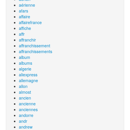
aérienne
afars
affaire
affairefrance
affiche
affr
affranchir
affranchissement
affranchissements
album
albums
algerie
aliexpress
allemagne
allon
almost
ancien
ancienne
anciennes
andorre
andr
andrew