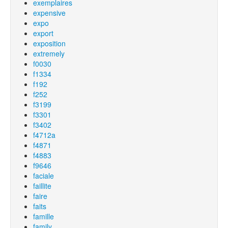
exemplaires
expensive
expo
export
exposition
extremely
f0030
f1334
f192
f252
f3199
f3301
f3402
f4712a
f4871
f4883
f9646
faciale
faillite
faire
faits
famille
family