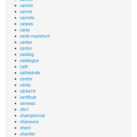
carmin
carnet
carnets
carpes
carte
carte-maximum
cartes
carton
catalog
catalogue
cath
cathédrale
centre
cérès
cérès1fr
certificat
cerveau
cftv1
championnat
chansons
chant
chantier