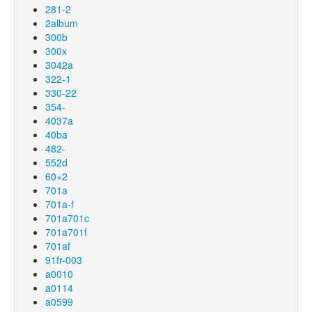
281-2
2album
300b
300x
3042a
322-1
330-22
354-
4037a
40ba
482-
552d
60×2
701a
701a-f
701a701c
701a701f
701af
91fr-003
a0010
a0114
a0599