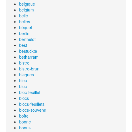
belgique
belgium
belle
belles
béquet
berlin
berthelot
best
bestückte
betharram
bistre
bistre-brun
blagues
bleu
bloc
bloc-feuillet
blocs
blocs-feuillets
blocs-souvenir
boîte
bonne
bonus