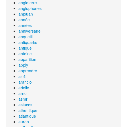
angleterre
anglophones
anjouan
année
années
anniversaire
anquetil
antiquarks
antique
antoine
apparition
apply
apprendre
ar-4l
arancio
arielle
arno
asmr
astuces
athentique
atlantique
auron