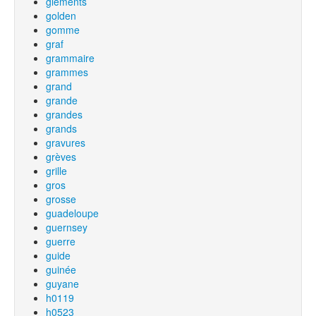
glements
golden
gomme
graf
grammaire
grammes
grand
grande
grandes
grands
gravures
grèves
grille
gros
grosse
guadeloupe
guernsey
guerre
guide
guinée
guyane
h0119
h0523