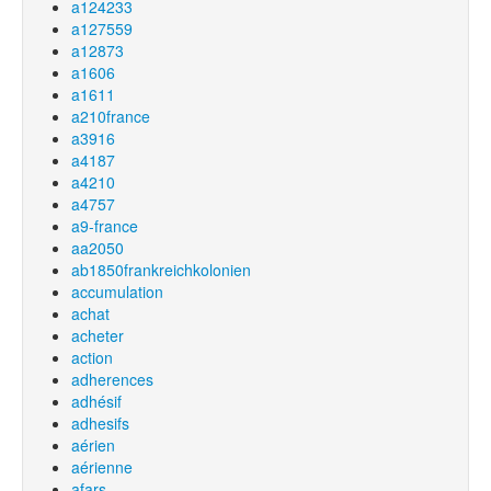
a124233
a127559
a12873
a1606
a1611
a210france
a3916
a4187
a4210
a4757
a9-france
aa2050
ab1850frankreichkolonien
accumulation
achat
acheter
action
adherences
adhésif
adhesifs
aérien
aérienne
afars