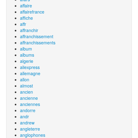
affaire
affairefrance
affiche
affr
affranchir
affranchissement
affranchissements
album
albums
algerie
aliexpress
allemagne
allon
almost
ancien
ancienne
anciennes
andorre
andr
andrew
angleterre
anglophones