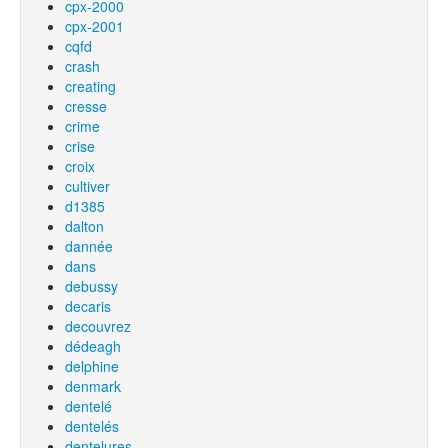
cpx-2000
cpx-2001
cqfd
crash
creating
cresse
crime
crise
croix
cultiver
d1385
dalton
dannée
dans
debussy
decaris
decouvrez
dédeagh
delphine
denmark
dentelé
dentelés
dentelures