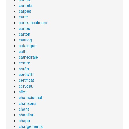
carnets
carpes
carte
carte-maximum
cartes
carton
catalog
catalogue
cath
cathédrale
centre
cérès
cérès1fr
certificat
cerveau
cftv1
championnat
chansons
chant
chantier
chapp
chargements