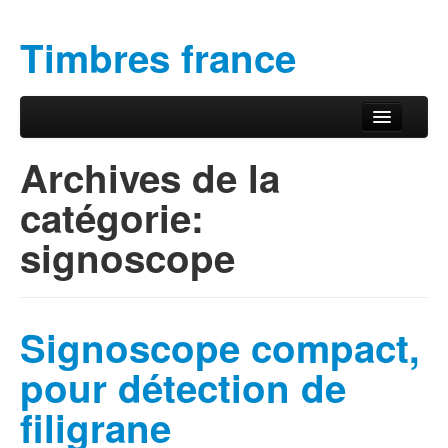
Timbres france
Aller au contenu principal
Aller au contenu secondaire
Menu principal
Archives de la
catégorie:
signoscope
Signoscope compact,
pour détection de
filigrane