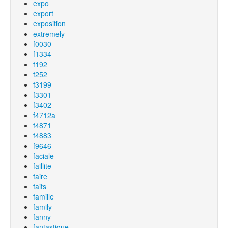
expo
export
exposition
extremely
f0030
f1334
f192
f252
f3199
f3301
f3402
f4712a
f4871
f4883
f9646
faciale
faillite
faire
faits
famille
family
fanny
fantastique