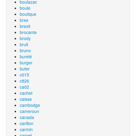
boulazac
boule
boutique
bres
brexit
brocante
brody
bruit
bruno
burelé
burger
buter
c015
c826
ca02
cachet
caisse
cambodge
cameroun
canada
carillon
carmin
carnet