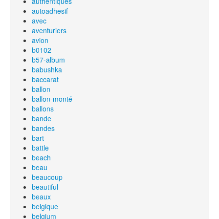
authentiques
autoadhesif
avec
aventuriers
avion
b0102
b57-album
babushka
baccarat
ballon
ballon-monté
ballons
bande
bandes
bart
battle
beach
beau
beaucoup
beautiful
beaux
belgique
belgium