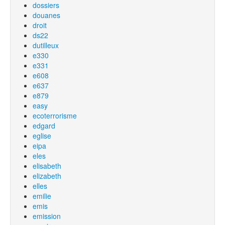
dossiers
douanes
droit
ds22
dutilleux
e330
e331
e608
e637
e879
easy
ecoterrorisme
edgard
eglise
eipa
eles
elisabeth
elizabeth
elles
emilie
emis
emission