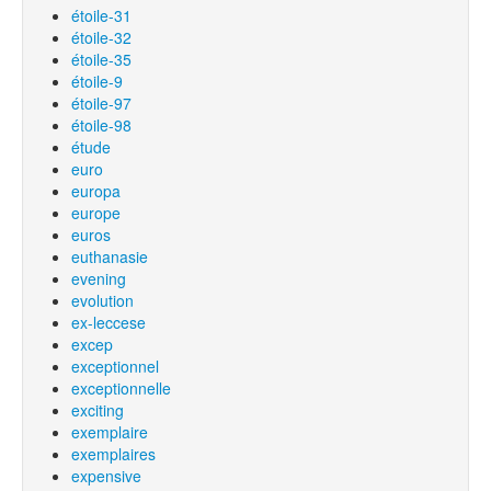
étoile-31
étoile-32
étoile-35
étoile-9
étoile-97
étoile-98
étude
euro
europa
europe
euros
euthanasie
evening
evolution
ex-leccese
excep
exceptionnel
exceptionnelle
exciting
exemplaire
exemplaires
expensive