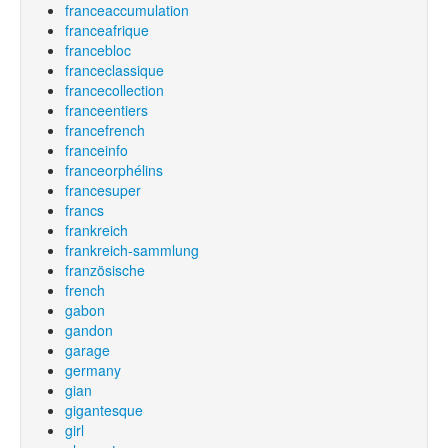
franceaccumulation
franceafrique
francebloc
franceclassique
francecollection
franceentiers
francefrench
franceinfo
franceorphélins
francesuper
francs
frankreich
frankreich-sammlung
französische
french
gabon
gandon
garage
germany
gian
gigantesque
girl