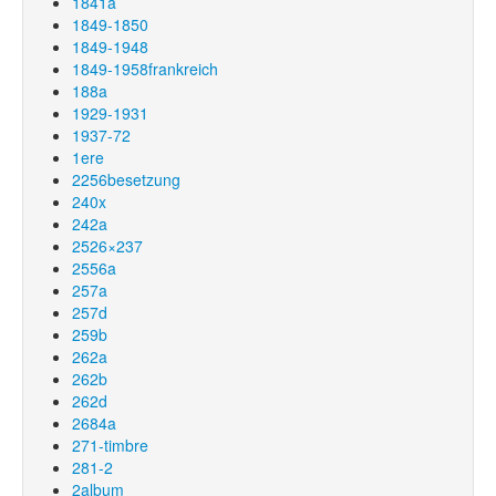
1841a
1849-1850
1849-1948
1849-1958frankreich
188a
1929-1931
1937-72
1ere
2256besetzung
240x
242a
2526×237
2556a
257a
257d
259b
262a
262b
262d
2684a
271-timbre
281-2
2album