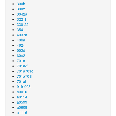
300b
300x
3042a
322-1
330-22
354-
4037a
40ba
482-
552d
60×2
701a
701a-f
701a701c
701a701f
701af
91fr-003
a0010
a0114
a0599
a0608
a1116