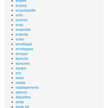
empire
employ
encyclopédie
enfin
enorme
enqu
ensemble
entenda
entier
envelloppe
enveloppes
envoyer
épreuve
epreuves
equipe
eric
essai
essais
etablissements
etienne
étiquettes
etoile
étoile-29