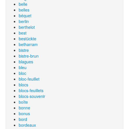
belle
belles
béquet
berlin
berthelot
best
bestückte
betharram
bistre
bistre-brun
blagues
bleu
bloc
bloc-feuillet
blocs
blocs-feuillets
blocs-souvenir
boîte
bonne
bonus
bord
bordeaux