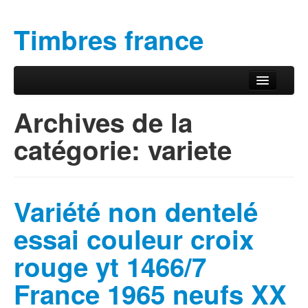
Timbres france
Aller au contenu principal
Aller au contenu secondaire
Menu principal
Archives de la
catégorie:
variete
Variété non dentelé
essai couleur croix
rouge yt 1466/7
France 1965 neufs XX