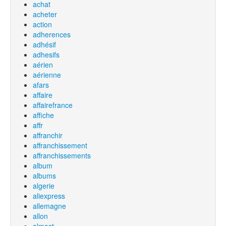
achat
acheter
action
adherences
adhésif
adhesifs
aérien
aérienne
afars
affaire
affairefrance
affiche
affr
affranchir
affranchissement
affranchissements
album
albums
algerie
aliexpress
allemagne
allon