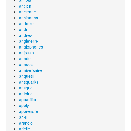
almost
ancien
ancienne
anciennes
andorre
andr
andrew
angleterre
anglophones
anjouan
année
années
anniversaire
anquetil
antiquarks
antique
antoine
apparition
apply
apprendre
ar-4l
arancio
arielle