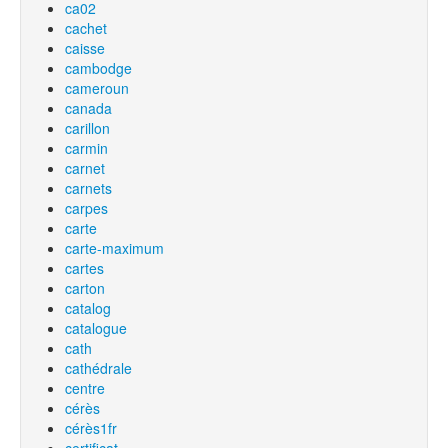
ca02
cachet
caisse
cambodge
cameroun
canada
carillon
carmin
carnet
carnets
carpes
carte
carte-maximum
cartes
carton
catalog
catalogue
cath
cathédrale
centre
cérès
cérès1fr