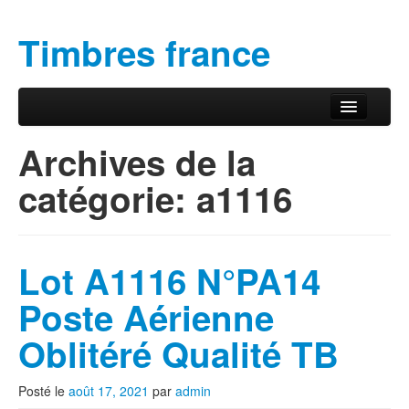
Timbres france
Aller au contenu principal
Aller au contenu secondaire
Menu principal
Archives de la
catégorie:
a1116
Lot A1116 N°PA14
Poste Aérienne
Oblitéré Qualité TB
Posté le
août 17, 2021
par
admin