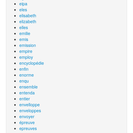
eipa
eles
elisabeth
elizabeth
elles
emilie
emis
emission
empire
employ
encyclopédie
enfin
enorme
enqu
ensemble
entenda
entier
envelloppe
enveloppes
envoyer
épreuve
epreuves