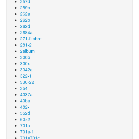
257d
259b
262a
262b
262d
2684a
271-timbre
281-2
2album
300b
300x
3042a
322-1
330-22
354-
4037a
40ba
482-
552d
60×2
701a
701a-f
701a701c