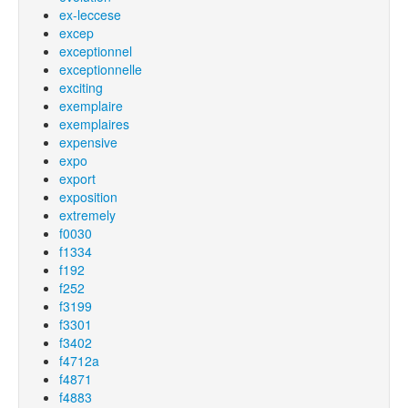
ex-leccese
excep
exceptionnel
exceptionnelle
exciting
exemplaire
exemplaires
expensive
expo
export
exposition
extremely
f0030
f1334
f192
f252
f3199
f3301
f3402
f4712a
f4871
f4883