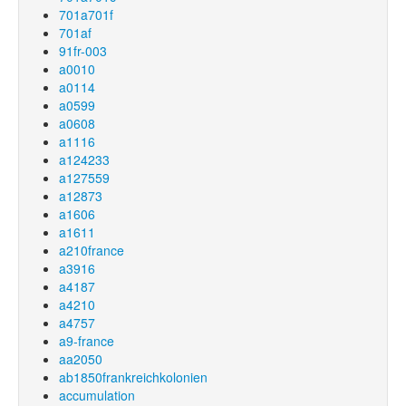
701a701f
701af
91fr-003
a0010
a0114
a0599
a0608
a1116
a124233
a127559
a12873
a1606
a1611
a210france
a3916
a4187
a4210
a4757
a9-france
aa2050
ab1850frankreichkolonien
accumulation