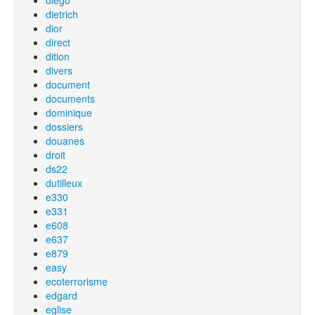
diego
dietrich
dior
direct
dition
divers
document
documents
dominique
dossiers
douanes
droit
ds22
dutilleux
e330
e331
e608
e637
e879
easy
ecoterrorisme
edgard
eglise