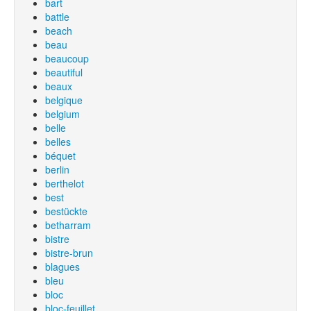
bart
battle
beach
beau
beaucoup
beautiful
beaux
belgique
belgium
belle
belles
béquet
berlin
berthelot
best
bestückte
betharram
bistre
bistre-brun
blagues
bleu
bloc
bloc-feuillet