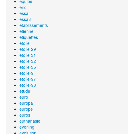
equipe
eric
essai
essais
etablissements
etienne
étiquettes
etoile
étoile-29
étoile-31
étoile-32
étoile-35
étoile-9
étoile-97
étoile-98
étude
euro
europa
europe
euros
euthanasie
evening
evolution