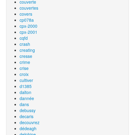
couverte
couvertes
covers
cp078a
cpx-2000
cpx-2001
cqfd
crash
creating
cresse
crime
crise
croix
cultiver
d1385
dalton
dannée
dans
debussy
decaris
decouvrez
dédeagh
delphine