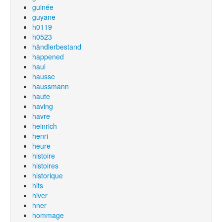
guinée
guyane
h0119
h0523
händlerbestand
happened
haul
hausse
haussmann
haute
having
havre
heinrich
henri
heure
histoire
histoires
historique
hits
hiver
hner
hommage