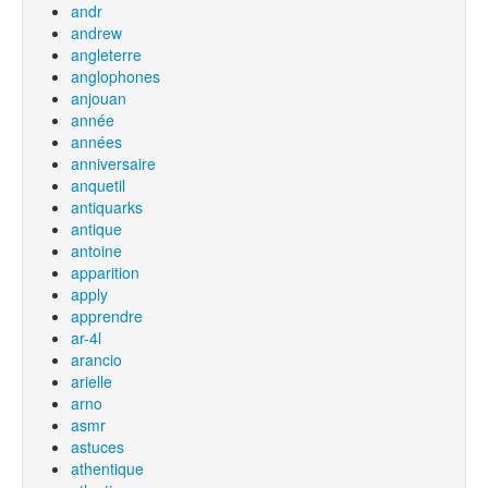
andr
andrew
angleterre
anglophones
anjouan
année
années
anniversaire
anquetil
antiquarks
antique
antoine
apparition
apply
apprendre
ar-4l
arancio
arielle
arno
asmr
astuces
athentique