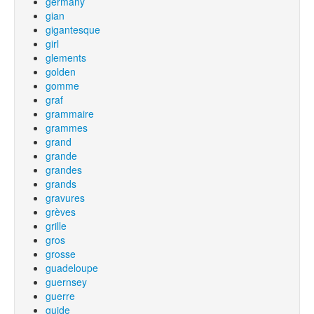
germany
gian
gigantesque
girl
glements
golden
gomme
graf
grammaire
grammes
grand
grande
grandes
grands
gravures
grèves
grille
gros
grosse
guadeloupe
guernsey
guerre
guide