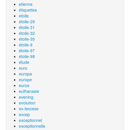
etienne
étiquettes
etoile
étoile-29
étoile-31
étoile-32
étoile-35
étoile-9
étoile-97
étoile-98
étude
euro
europa
europe
euros
euthanasie
evening
evolution
ex-leccese
excep
exceptionnel
exceptionnelle