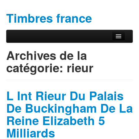
Timbres france
Aller au contenu principal
Aller au contenu secondaire
Menu principal
Archives de la
catégorie:
rieur
L Int Rieur Du Palais
De Buckingham De La
Reine Elizabeth 5
Milliards