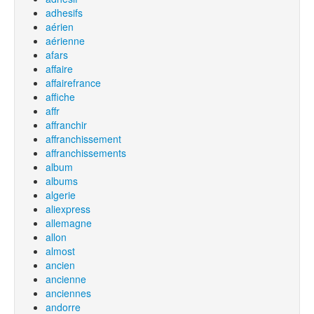
adhesifs
aérien
aérienne
afars
affaire
affairefrance
affiche
affr
affranchir
affranchissement
affranchissements
album
albums
algerie
aliexpress
allemagne
allon
almost
ancien
ancienne
anciennes
andorre