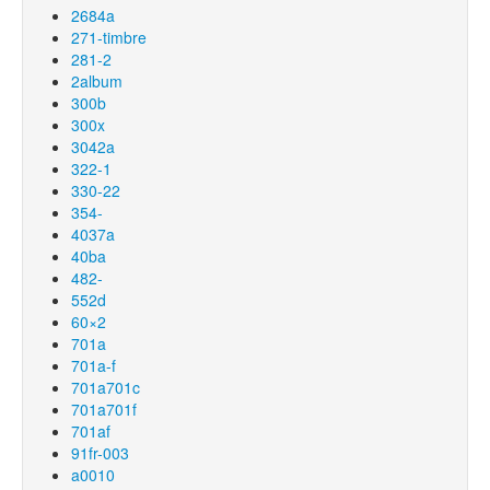
2684a
271-timbre
281-2
2album
300b
300x
3042a
322-1
330-22
354-
4037a
40ba
482-
552d
60×2
701a
701a-f
701a701c
701a701f
701af
91fr-003
a0010