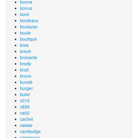
bonne
bonus
bord
bordeaux
boulazac
boule
boutique
bres
brexit
brocante
brody
bruit
bruno
burelé
burger
buter
c015
c826
ca02
cachet
caisse
cambodge
cameroun