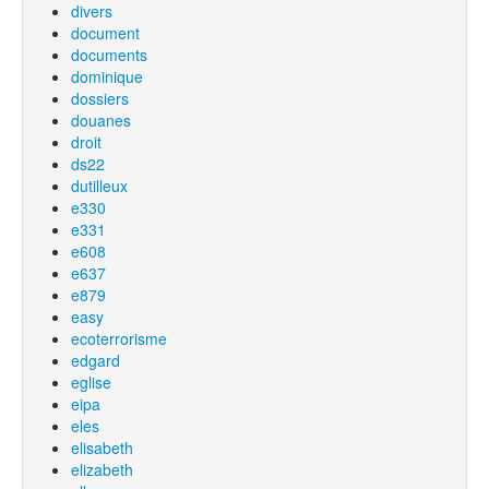
divers
document
documents
dominique
dossiers
douanes
droit
ds22
dutilleux
e330
e331
e608
e637
e879
easy
ecoterrorisme
edgard
eglise
eipa
eles
elisabeth
elizabeth