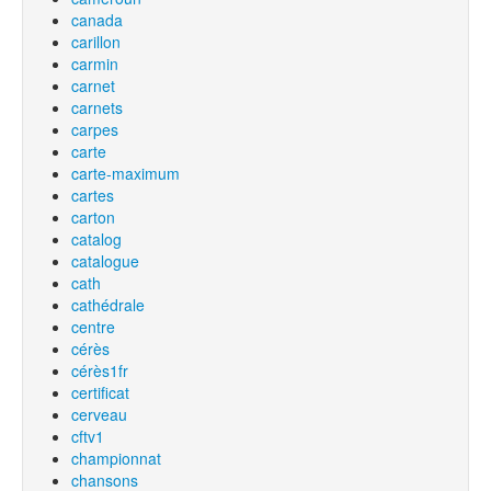
canada
carillon
carmin
carnet
carnets
carpes
carte
carte-maximum
cartes
carton
catalog
catalogue
cath
cathédrale
centre
cérès
cérès1fr
certificat
cerveau
cftv1
championnat
chansons