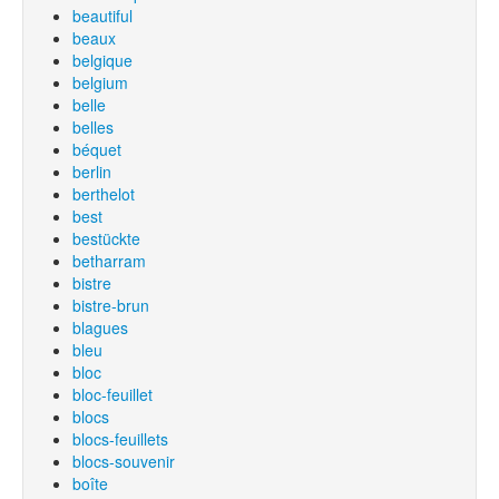
beautiful
beaux
belgique
belgium
belle
belles
béquet
berlin
berthelot
best
bestückte
betharram
bistre
bistre-brun
blagues
bleu
bloc
bloc-feuillet
blocs
blocs-feuillets
blocs-souvenir
boîte