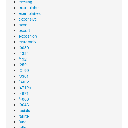
exciting
exemplaire
exemplaires
expensive
expo
export
exposition
extremely
f0030
f1334
f192
f252
f3199
f3301
f3402
f4712a
f4871
f4883
f9646
faciale
faillite
faire
faits