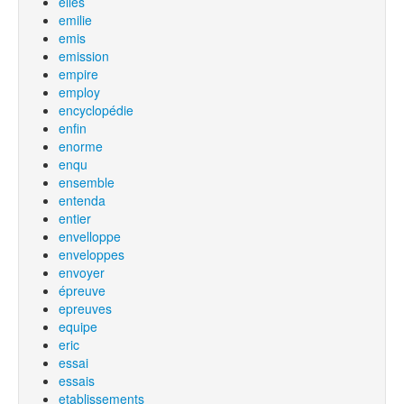
elles
emilie
emis
emission
empire
employ
encyclopédie
enfin
enorme
enqu
ensemble
entenda
entier
envelloppe
enveloppes
envoyer
épreuve
epreuves
equipe
eric
essai
essais
etablissements