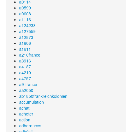
a0114
a0599
a0608
a1116
a124233
a127559
a12873
a1606
a1611
a210france
a3916
a4187
a4210
a4757
a9-france
aa2050
ab1850frankreichkolonien
accumulation
achat
acheter
action
adherences
adhésif