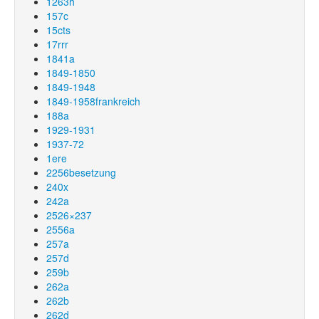
1263h
157c
15cts
17rrr
1841a
1849-1850
1849-1948
1849-1958frankreich
188a
1929-1931
1937-72
1ere
2256besetzung
240x
242a
2526×237
2556a
257a
257d
259b
262a
262b
262d