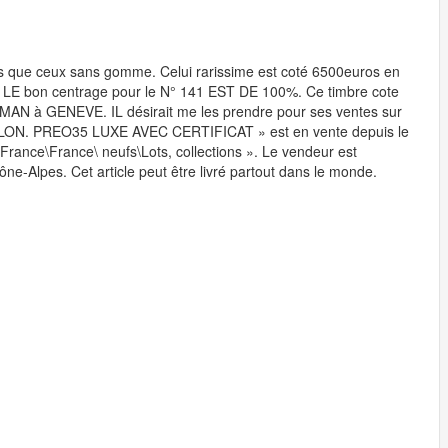
us que ceux sans gomme. Celui rarissime est coté 6500euros en
bon centrage pour le N° 141 EST DE 100%. Ce timbre cote
DMAN à GENEVE. IL désirait me les prendre pour ses ventes sur
ON. PREO35 LUXE AVEC CERTIFICAT » est en vente depuis le
\France\France\ neufs\Lots, collections ». Le vendeur est
ône-Alpes. Cet article peut être livré partout dans le monde.