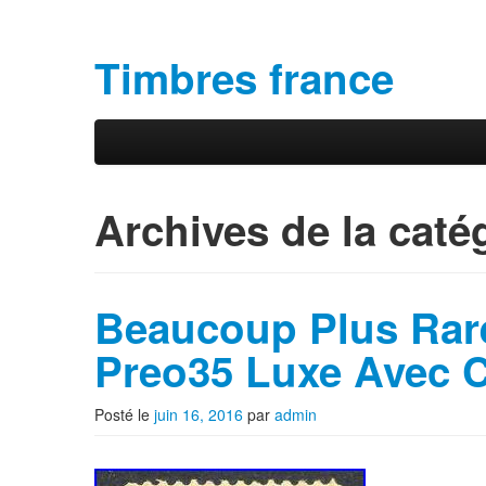
Timbres france
Aller au contenu principal
Aller au contenu secondaire
Menu principal
Archives de la caté
Beaucoup Plus Rare
Preo35 Luxe Avec Ce
Posté le
juin 16, 2016
par
admin