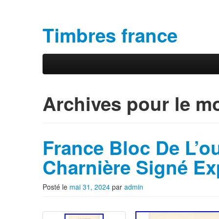
Timbres france
Aller au contenu principal
Aller au contenu secondaire
Menu principal
Archives pour le m
France Bloc De L’ou
Charnière Signé Ex
Posté le
mai 31, 2024
par
admin