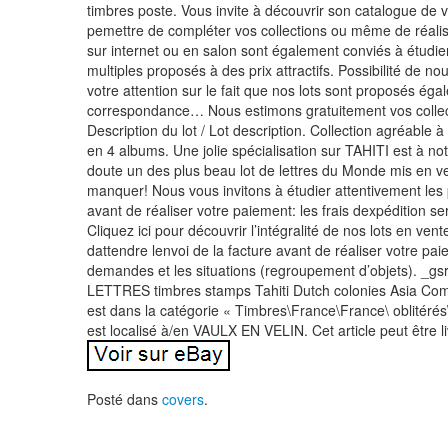
timbres poste. Vous invite à découvrir son catalogue de v
pemettre de compléter vos collections ou même de réalis
sur internet ou en salon sont également conviés à étudier 
multiples proposés à des prix attractifs. Possibilité de no
votre attention sur le fait que nos lots sont proposés égal
correspondance… Nous estimons gratuitement vos collect
Description du lot / Lot description. Collection agréable
en 4 albums. Une jolie spécialisation sur TAHITI est à n
doute un des plus beau lot de lettres du Monde mis en v
manquer! Nous vous invitons à étudier attentivement les p
avant de réaliser votre paiement: les frais dexpédition s
Cliquez ici pour découvrir l’intégralité de nos lots en
dattendre lenvoi de la facture avant de réaliser votre paie
demandes et les situations (regroupement d’objets). _
LETTRES timbres stamps Tahiti Dutch colonies Asia Comm
est dans la catégorie « Timbres\France\France\ oblitérés\
est localisé à/en VAULX EN VELIN. Cet article peut être l
Posté dans
covers
.