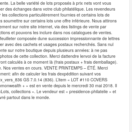
ente. La belle variété de lots proposés à prix nets vont vous
er des échanges dans votre club philatélique. Les revendeurs
les collections particulièrement fournies et certains lots de
us soumettre sur certains lots une offre inférieure. Nous attirons
ement sur notre site internet, via des listings de vente par
ions et pouvons les inclure dans nos catalogues de ventes.
 à feuilleter composée dune succession impressionnante de lettres
oter avec des cachets et usages postaux recherchés. Sans nul
ente sur notre boutique depuis plusieurs années: à ne pas
hotos de cette collection. Merci dattendre lenvoi de la facture
eront calculés à ce moment là (frais postaux + frais demballage).
 vente. Nos ventes en cours. VENTE PRINTEMPS – ÉTÉ. Merci
ment: afin de calculer les frais dexpédition suivant vos
gsrx_vers_836 GS 7.0.14 (836). L’item « LOT #110 COVERS
onwealth + » est en vente depuis le mercredi 30 mai 2018. Il
Lots, collections ». Le vendeur est « presidence-philatelie » et
ivré partout dans le monde.