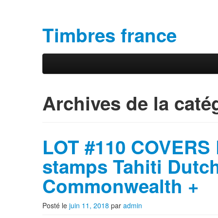
Timbres france
Aller au contenu principal
Aller au contenu secondaire
Menu principal
Archives de la caté
LOT #110 COVERS 
stamps Tahiti Dutch
Commonwealth +
Posté le
juin 11, 2018
par
admin