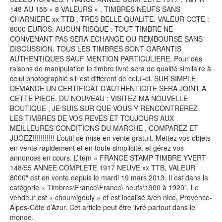
148 AU 155 « 8 VALEURS » , TIMBRES NEUFS SANS
CHARNIERE xx TTB , TRES BELLE QUALITE. VALEUR COTE :
8000 EUROS. AUCUN RISQUE : TOUT TIMBRE NE
CONVENANT PAS SERA ECHANGE OU REMBOURSE SANS
DISCUSSION. TOUS LES TIMBRES SONT GARANTIS
AUTHENTIQUES SAUF MENTION PARTICULIERE. Pour des
raisons de manipulation le timbre livré sera de qualité similaire à
celui photographié s’il est different de celui-ci. SUR SIMPLE
DEMANDE UN CERTIFICAT D’AUTHENTICITE SERA JOINT A
CETTE PIECE. DU NOUVEAU : VISITEZ MA NOUVELLE
BOUTIQUE , JE SUIS SUR QUE VOUS Y RENCONTREREZ
LES TIMBRES DE VOS REVES ET TOUJOURS AUX
MEILLEURES CONDITIONS DU MARCHE , COMPAREZ ET
JUGEZ!!!!!!!!!!! L’outil de mise en vente gratuit. Mettez vos objets
en vente rapidement et en toute simplicité, et gérez vos
annonces en cours. L’item « FRANCE STAMP TIMBRE YVERT
148/55 ANNEE COMPLETE 1917 NEUVE xx TTB, VALEUR
8000″ est en vente depuis le mardi 19 mars 2013. Il est dans la
catégorie « Timbres\France\France\ neufs\1900 à 1920″. Le
vendeur est « choumigouly » et est localisé à/en nice, Provence-
Alpes-Côte d’Azur. Cet article peut être livré partout dans le
monde.