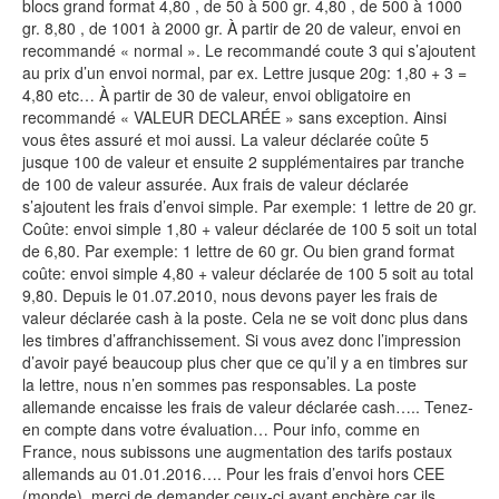
blocs grand format 4,80 , de 50 à 500 gr. 4,80 , de 500 à 1000
gr. 8,80 , de 1001 à 2000 gr. À partir de 20 de valeur, envoi en
recommandé « normal ». Le recommandé coute 3 qui s’ajoutent
au prix d’un envoi normal, par ex. Lettre jusque 20g: 1,80 + 3 =
4,80 etc… À partir de 30 de valeur, envoi obligatoire en
recommandé « VALEUR DECLARÉE » sans exception. Ainsi
vous êtes assuré et moi aussi. La valeur déclarée coûte 5
jusque 100 de valeur et ensuite 2 supplémentaires par tranche
de 100 de valeur assurée. Aux frais de valeur déclarée
s’ajoutent les frais d’envoi simple. Par exemple: 1 lettre de 20 gr.
Coûte: envoi simple 1,80 + valeur déclarée de 100 5 soit un total
de 6,80. Par exemple: 1 lettre de 60 gr. Ou bien grand format
coûte: envoi simple 4,80 + valeur déclarée de 100 5 soit au total
9,80. Depuis le 01.07.2010, nous devons payer les frais de
valeur déclarée cash à la poste. Cela ne se voit donc plus dans
les timbres d’affranchissement. Si vous avez donc l’impression
d’avoir payé beaucoup plus cher que ce qu’il y a en timbres sur
la lettre, nous n’en sommes pas responsables. La poste
allemande encaisse les frais de valeur déclarée cash….. Tenez-
en compte dans votre évaluation… Pour info, comme en
France, nous subissons une augmentation des tarifs postaux
allemands au 01.01.2016…. Pour les frais d’envoi hors CEE
(monde), merci de demander ceux-ci avant enchère car ils