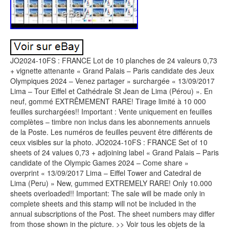
JO2024-10FS : FRANCE Lot de 10 planches de 24 valeurs 0,73
+ vignette attenante « Grand Palais – Paris candidate des Jeux
Olympiques 2024 – Venez partager » surchargée « 13/09/2017
Lima – Tour Eiffel et Cathédrale St Jean de Lima (Pérou) ». En
neuf, gommé EXTRÊMEMENT RARE! Tirage limité à 10 000
feuilles surchargées!! Important : Vente uniquement en feuilles
complètes – timbre non inclus dans les abonnements annuels
de la Poste. Les numéros de feuilles peuvent être différents de
ceux visibles sur la photo. JO2024-10FS : FRANCE Set of 10
sheets of 24 values 0,73 + adjoining label « Grand Palais – Paris
candidate of the Olympic Games 2024 – Come share »
overprint « 13/09/2017 Lima – Eiffel Tower and Catedral de
Lima (Peru) » New, gummed EXTREMELY RARE! Only 10.000
sheets overloaded!! Important: The sale will be made only in
complete sheets and this stamp will not be included in the
annual subscriptions of the Post. The sheet numbers may differ
from those shown in the picture. >> Voir tous les objets de la