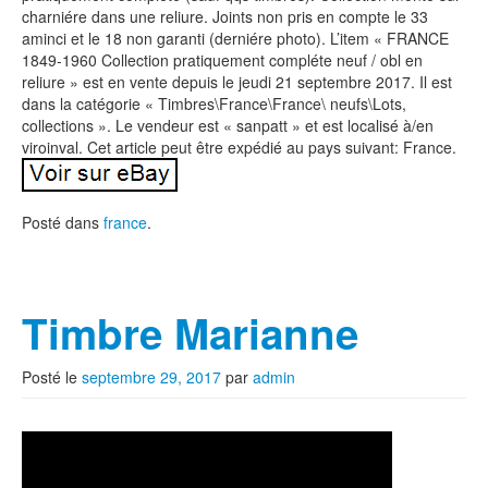
charniére dans une reliure. Joints non pris en compte le 33
aminci et le 18 non garanti (derniére photo). L’item « FRANCE
1849-1960 Collection pratiquement compléte neuf / obl en
reliure » est en vente depuis le jeudi 21 septembre 2017. Il est
dans la catégorie « Timbres\France\France\ neufs\Lots,
collections ». Le vendeur est « sanpatt » et est localisé à/en
viroinval. Cet article peut être expédié au pays suivant: France.
Posté dans
france
.
Timbre Marianne
Posté le
septembre 29, 2017
par
admin