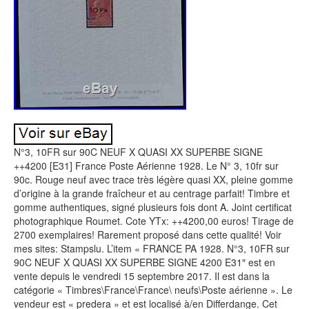
N°3, 10FR sur 90C NEUF X QUASI XX SUPERBE SIGNE
++4200 [E31] France Poste Aérienne 1928. Le N° 3, 10fr sur
90c. Rouge neuf avec trace très légère quasi XX, pleine gomme
d’origine à la grande fraîcheur et au centrage parfait! Timbre et
gomme authentiques, signé plusieurs fois dont A. Joint certificat
photographique Roumet. Cote YTx: ++4200,00 euros! Tirage de
2700 exemplaires! Rarement proposé dans cette qualité! Voir
mes sites: Stampslu. L’item « FRANCE PA 1928. N°3, 10FR sur
90C NEUF X QUASI XX SUPERBE SIGNE 4200 E31″ est en
vente depuis le vendredi 15 septembre 2017. Il est dans la
catégorie « Timbres\France\France\ neufs\Poste aérienne ». Le
vendeur est « predera » et est localisé à/en Differdange. Cet