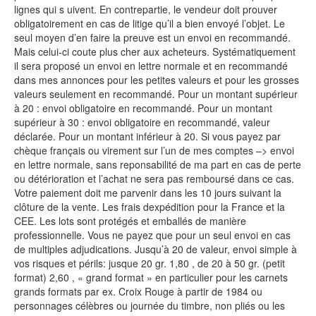
lignes qui s uivent. En contrepartie, le vendeur doit prouver
obligatoirement en cas de litige qu’il a bien envoyé l’objet. Le
seul moyen d’en faire la preuve est un envoi en recommandé.
Mais celui-ci coute plus cher aux acheteurs. Systématiquement
il sera proposé un envoi en lettre normale et en recommandé
dans mes annonces pour les petites valeurs et pour les grosses
valeurs seulement en recommandé. Pour un montant supérieur
à 20 : envoi obligatoire en recommandé. Pour un montant
supérieur à 30 : envoi obligatoire en recommandé, valeur
déclarée. Pour un montant inférieur à 20. Si vous payez par
chèque français ou virement sur l’un de mes comptes –> envoi
en lettre normale, sans reponsabilité de ma part en cas de perte
ou détérioration et l’achat ne sera pas remboursé dans ce cas.
Votre paiement doit me parvenir dans les 10 jours suivant la
clôture de la vente. Les frais dexpédition pour la France et la
CEE. Les lots sont protégés et emballés de manière
professionnelle. Vous ne payez que pour un seul envoi en cas
de multiples adjudications. Jusqu’à 20 de valeur, envoi simple à
vos risques et périls: jusque 20 gr. 1,80 , de 20 à 50 gr. (petit
format) 2,60 , « grand format » en particulier pour les carnets
grands formats par ex. Croix Rouge à partir de 1984 ou
personnages célèbres ou journée du timbre, non pliés ou les