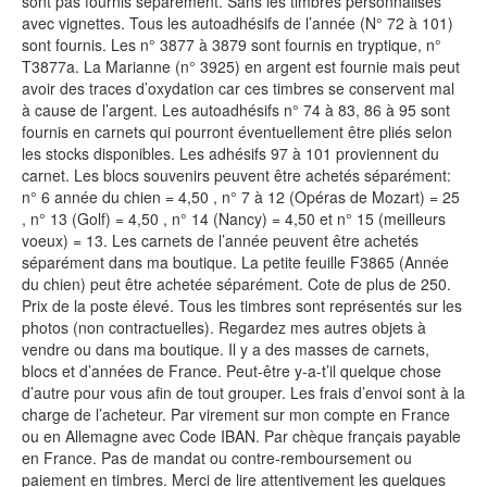
sont pas fournis séparément. Sans les timbres personnalisés
avec vignettes. Tous les autoadhésifs de l’année (N° 72 à 101)
sont fournis. Les n° 3877 à 3879 sont fournis en tryptique, n°
T3877a. La Marianne (n° 3925) en argent est fournie mais peut
avoir des traces d’oxydation car ces timbres se conservent mal
à cause de l’argent. Les autoadhésifs n° 74 à 83, 86 à 95 sont
fournis en carnets qui pourront éventuellement être pliés selon
les stocks disponibles. Les adhésifs 97 à 101 proviennent du
carnet. Les blocs souvenirs peuvent être achetés séparément:
n° 6 année du chien = 4,50 , n° 7 à 12 (Opéras de Mozart) = 25
, n° 13 (Golf) = 4,50 , n° 14 (Nancy) = 4,50 et n° 15 (meilleurs
voeux) = 13. Les carnets de l’année peuvent être achetés
séparément dans ma boutique. La petite feuille F3865 (Année
du chien) peut être achetée séparément. Cote de plus de 250.
Prix de la poste élevé. Tous les timbres sont représentés sur les
photos (non contractuelles). Regardez mes autres objets à
vendre ou dans ma boutique. Il y a des masses de carnets,
blocs et d’années de France. Peut-être y-a-t’il quelque chose
d’autre pour vous afin de tout grouper. Les frais d’envoi sont à la
charge de l’acheteur. Par virement sur mon compte en France
ou en Allemagne avec Code IBAN. Par chèque français payable
en France. Pas de mandat ou contre-remboursement ou
paiement en timbres. Merci de lire attentivement les quelques