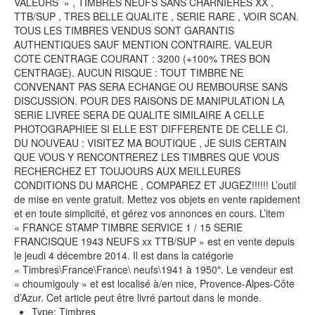
VALEURS » , TIMBRES NEUFS SANS CHARNIERES XX ,
TTB/SUP , TRES BELLE QUALITE , SERIE RARE , VOIR SCAN.
TOUS LES TIMBRES VENDUS SONT GARANTIS
AUTHENTIQUES SAUF MENTION CONTRAIRE. VALEUR
COTE CENTRAGE COURANT : 3200 (+100% TRES BON
CENTRAGE). AUCUN RISQUE : TOUT TIMBRE NE
CONVENANT PAS SERA ECHANGE OU REMBOURSE SANS
DISCUSSION. POUR DES RAISONS DE MANIPULATION LA
SERIE LIVREE SERA DE QUALITE SIMILAIRE A CELLE
PHOTOGRAPHIEE SI ELLE EST DIFFERENTE DE CELLE CI.
DU NOUVEAU : VISITEZ MA BOUTIQUE , JE SUIS CERTAIN
QUE VOUS Y RENCONTREREZ LES TIMBRES QUE VOUS
RECHERCHEZ ET TOUJOURS AUX MEILLEURES
CONDITIONS DU MARCHE , COMPAREZ ET JUGEZ!!!!!! L’outil
de mise en vente gratuit. Mettez vos objets en vente rapidement
et en toute simplicité, et gérez vos annonces en cours. L’item
« FRANCE STAMP TIMBRE SERVICE 1 / 15 SERIE
FRANCISQUE 1943 NEUFS xx TTB/SUP » est en vente depuis
le jeudi 4 décembre 2014. Il est dans la catégorie
« Timbres\France\France\ neufs\1941 à 1950″. Le vendeur est
« choumigouly » et est localisé à/en nice, Provence-Alpes-Côte
d’Azur. Cet article peut être livré partout dans le monde.
Type: Timbres