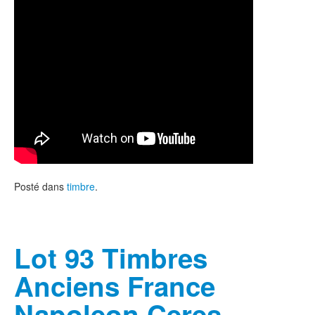
Posté dans
timbre
.
Lot 93 Timbres
Anciens France
Napoleon Ceres