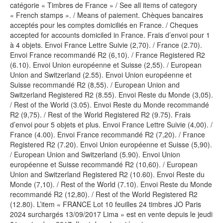
catégorie « Timbres de France » / See all items of category
« French stamps ». / Means of paiement. Chèques bancaires
acceptés pour les comptes domiciliés en France. / Cheques
accepted for accounts domiciled in France. Frais d’envoi pour 1
à 4 objets. Envoi France Lettre Suivie (2,70). / France (2.70).
Envoi France recommandé R2 (6,10). / France Registered R2
(6.10). Envoi Union européenne et Suisse (2,55). / European
Union and Switzerland (2.55). Envoi Union européenne et
Suisse recommandé R2 (8,55). / European Union and
Switzerland Registered R2 (8.55). Envoi Reste du Monde (3,05).
/ Rest of the World (3.05). Envoi Reste du Monde recommandé
R2 (9,75). / Rest of the World Registered R2 (9.75). Frais
d’envoi pour 5 objets et plus. Envoi France Lettre Suivie (4,00). /
France (4.00). Envoi France recommandé R2 (7,20). / France
Registered R2 (7.20). Envoi Union européenne et Suisse (5,90).
/ European Union and Switzerland (5.90). Envoi Union
européenne et Suisse recommandé R2 (10,60). / European
Union and Switzerland Registered R2 (10.60). Envoi Reste du
Monde (7,10). / Rest of the World (7.10). Envoi Reste du Monde
recommandé R2 (12,80). / Rest of the World Registered R2
(12.80). L’item « FRANCE Lot 10 feuilles 24 timbres JO Paris
2024 surchargés 13/09/2017 Lima » est en vente depuis le jeudi