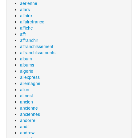
aérienne
afars
affaire
affairefrance
affiche
affr
affranchir
affranchissement
affranchissements
album
albums
algerie
aliexpress
allemagne
allon
almost
ancien
ancienne
anciennes
andorre
andr
andrew