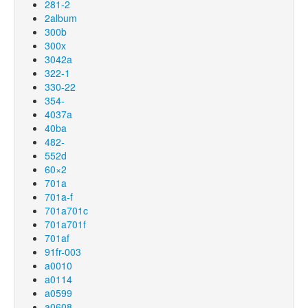
281-2
2album
300b
300x
3042a
322-1
330-22
354-
4037a
40ba
482-
552d
60×2
701a
701a-f
701a701c
701a701f
701af
91fr-003
a0010
a0114
a0599
a0608