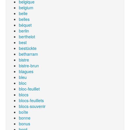
belgique
belgium
belle
belles
béquet
berlin
berthelot
best
bestückte
betharram
bistre
bistre-brun
blagues
bleu
bloc
bloc-feuillet
blocs
blocs-feuillets
blocs-souvenir
boîte
bonne
bonus
bord