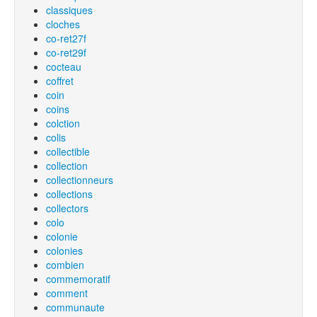
classiques
cloches
co-ret27f
co-ret29f
cocteau
coffret
coin
coins
colction
colis
collectible
collection
collectionneurs
collections
collectors
colo
colonie
colonies
combien
commemoratif
comment
communaute