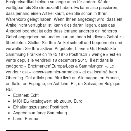
Festpreisartikel bleiben so lange auch für andere Käufer
verfügbar, bis Sie sie bezahlt haben. Es kann also passieren,
dass jemand einen Artikel kauft, den Sie schon in Ihren
Warenkorb gelegt haben. Wenn Ihnen angezeigt wird, dass ein
Artikel nicht verfügbar ist, kann dies daran liegen, dass das
Angebot beendet ist oder dass jemand anderes ein höheres
Gebot abgegeben hat und es nun an Ihnen ist, dieses Gebot zu
überbieten. Stellen Sie Ihre Artikel schnell und bequem ein und
verwalten Sie Ihre aktiven Angebote. L’item « Gut Bestückte
Sammlung Frankreich 1945 1975 Postfrisch + wenige » est en
vente depuis le vendredi 18 décembre 2015. Il est dans la
catégorie « Briefmarken\Europa\Lots & Sammlungen ». Le
vendeur est « loews-sammler-paradies » et est localisé à/en
Oberding. Cet article peut être livré en Allemagne, en France,
en Italie, en Espagne, en Autriche, PL, en Suisse, en Belgique,
RU.
Echtheit: Echt
MICHEL-Katalogwert: ab 200,00 Euro
Erhaltungszustand: Postfrisch
Angebotsumfang: Sammlung
Land: Europa