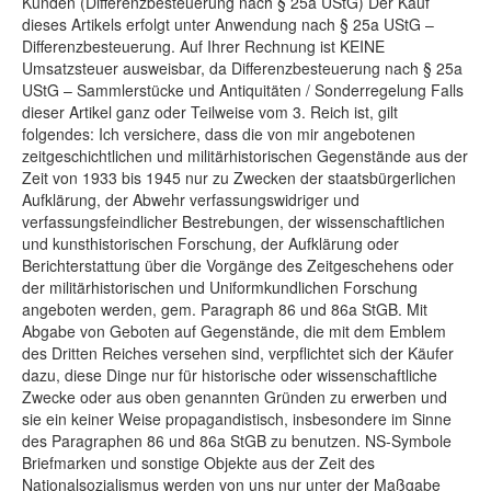
Kunden (Differenzbesteuerung nach § 25a UStG) Der Kauf
dieses Artikels erfolgt unter Anwendung nach § 25a UStG –
Differenzbesteuerung. Auf Ihrer Rechnung ist KEINE
Umsatzsteuer ausweisbar, da Differenzbesteuerung nach § 25a
UStG – Sammlerstücke und Antiquitäten / Sonderregelung Falls
dieser Artikel ganz oder Teilweise vom 3. Reich ist, gilt
folgendes: Ich versichere, dass die von mir angebotenen
zeitgeschichtlichen und militärhistorischen Gegenstände aus der
Zeit von 1933 bis 1945 nur zu Zwecken der staatsbürgerlichen
Aufklärung, der Abwehr verfassungswidriger und
verfassungsfeindlicher Bestrebungen, der wissenschaftlichen
und kunsthistorischen Forschung, der Aufklärung oder
Berichterstattung über die Vorgänge des Zeitgeschehens oder
der militärhistorischen und Uniformkundlichen Forschung
angeboten werden, gem. Paragraph 86 und 86a StGB. Mit
Abgabe von Geboten auf Gegenstände, die mit dem Emblem
des Dritten Reiches versehen sind, verpflichtet sich der Käufer
dazu, diese Dinge nur für historische oder wissenschaftliche
Zwecke oder aus oben genannten Gründen zu erwerben und
sie ein keiner Weise propagandistisch, insbesondere im Sinne
des Paragraphen 86 und 86a StGB zu benutzen. NS-Symbole
Briefmarken und sonstige Objekte aus der Zeit des
Nationalsozialismus werden von uns nur unter der Maßgabe