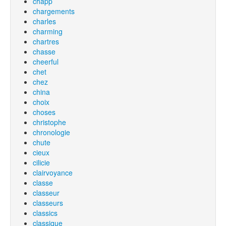
chapp
chargements
charles
charming
chartres
chasse
cheerful
chet
chez
china
choix
choses
christophe
chronologie
chute
cieux
cilicie
clairvoyance
classe
classeur
classeurs
classics
classique