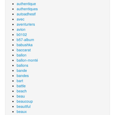
authentique
authentiques
autoadhesif
avec
aventuriers
avion
b0102
b57-album
babushka
baccarat
ballon
ballon-monté
ballons
bande
bandes
bart
battle
beach
beau
beaucoup
beautiful
beaux