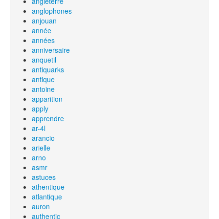
angleterre
anglophones
anjouan
année
années
anniversaire
anquetil
antiquarks
antique
antoine
apparition
apply
apprendre
ar-4l
arancio
arielle
arno
asmr
astuces
athentique
atlantique
auron
authentic