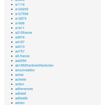
a1116
a124233
a127559
a12873
a1606
a1611
a210france
a3916
a4187
a4210
a4757
a9-france
aa2050
ab1850frankreichkolonien
accumulation
achat
acheter
action
adherences
adhésif
adhesifs
aérien