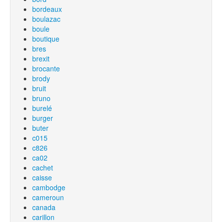
bordeaux
boulazac
boule
boutique
bres
brexit
brocante
brody
bruit
bruno
burelé
burger
buter
c015
c826
ca02
cachet
caisse
cambodge
cameroun
canada
carillon