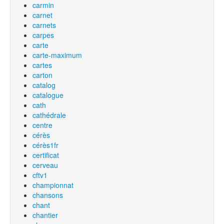
carmin
carnet
carnets
carpes
carte
carte-maximum
cartes
carton
catalog
catalogue
cath
cathédrale
centre
cérès
cérès1fr
certificat
cerveau
cftv1
championnat
chansons
chant
chantier