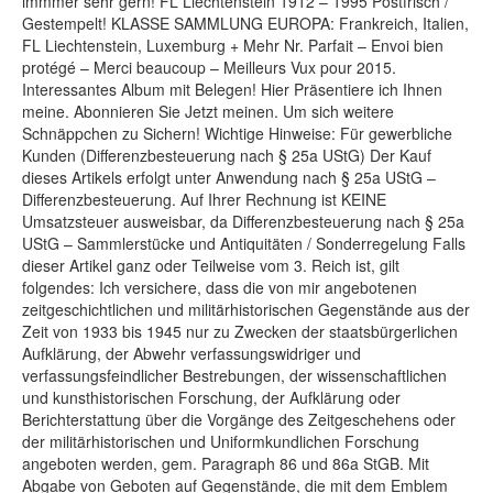
immmer sehr gern! FL Liechtenstein 1912 – 1995 Postfrisch /
Gestempelt! KLASSE SAMMLUNG EUROPA: Frankreich, Italien,
FL Liechtenstein, Luxemburg + Mehr Nr. Parfait – Envoi bien
protégé – Merci beaucoup – Meilleurs Vux pour 2015.
Interessantes Album mit Belegen! Hier Präsentiere ich Ihnen
meine. Abonnieren Sie Jetzt meinen. Um sich weitere
Schnäppchen zu Sichern! Wichtige Hinweise: Für gewerbliche
Kunden (Differenzbesteuerung nach § 25a UStG) Der Kauf
dieses Artikels erfolgt unter Anwendung nach § 25a UStG –
Differenzbesteuerung. Auf Ihrer Rechnung ist KEINE
Umsatzsteuer ausweisbar, da Differenzbesteuerung nach § 25a
UStG – Sammlerstücke und Antiquitäten / Sonderregelung Falls
dieser Artikel ganz oder Teilweise vom 3. Reich ist, gilt
folgendes: Ich versichere, dass die von mir angebotenen
zeitgeschichtlichen und militärhistorischen Gegenstände aus der
Zeit von 1933 bis 1945 nur zu Zwecken der staatsbürgerlichen
Aufklärung, der Abwehr verfassungswidriger und
verfassungsfeindlicher Bestrebungen, der wissenschaftlichen
und kunsthistorischen Forschung, der Aufklärung oder
Berichterstattung über die Vorgänge des Zeitgeschehens oder
der militärhistorischen und Uniformkundlichen Forschung
angeboten werden, gem. Paragraph 86 und 86a StGB. Mit
Abgabe von Geboten auf Gegenstände, die mit dem Emblem