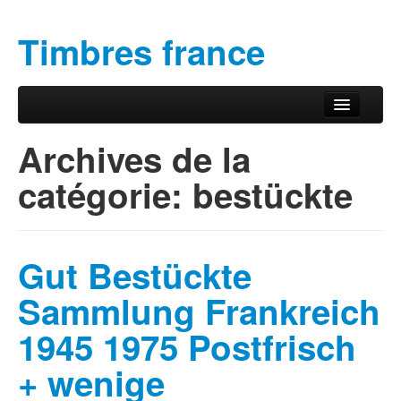
Timbres france
Aller au contenu principal
Aller au contenu secondaire
Menu principal
Archives de la
catégorie:
bestückte
Gut Bestückte
Sammlung Frankreich
1945 1975 Postfrisch
+ wenige