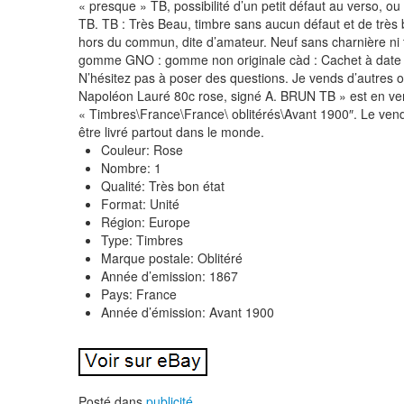
« presque » TB, possibilité d’un petit défaut au verso, ou 
TB. TB : Très Beau, timbre sans aucun défaut et de très b
hors du commun, dite d’amateur. Neuf sans charnière ni t
gomme GNO : gomme non originale càd : Cachet à date PC
N’hésitez pas à poser des questions. Je vends d’autres ob
Napoléon Lauré 80c rose, signé A. BRUN TB » est en vente
« Timbres\France\France\ oblitérés\Avant 1900″. Le vendeu
être livré partout dans le monde.
Couleur: Rose
Nombre: 1
Qualité: Très bon état
Format: Unité
Région: Europe
Type: Timbres
Marque postale: Oblitéré
Année d’emission: 1867
Pays: France
Année d’émission: Avant 1900
Posté dans
publicité
.