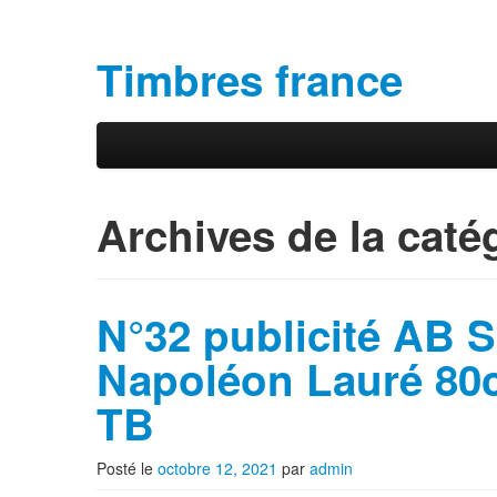
Timbres france
Aller au contenu principal
Aller au contenu secondaire
Menu principal
Archives de la caté
N°32 publicité AB 
Napoléon Lauré 80c
TB
Posté le
octobre 12, 2021
par
admin