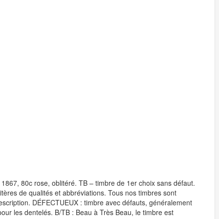
1867, 80c rose, oblitéré. TB – timbre de 1er choix sans défaut.
itères de qualités et abbréviations. Tous nos timbres sont
a description. DÉFECTUEUX : timbre avec défauts, généralement
pour les dentelés. B/TB : Beau à Très Beau, le timbre est