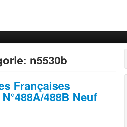
gorie:
n5530b
es Françaises
s N°488A/488B Neuf