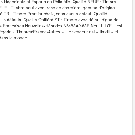
s Négociants et Experts en Philatélie. Qualité NEUF : Timbre
NEUF : Timbre neuf avec trace de charnière, gomme d’origine.
é TB : Timbre Premier choix, sans aucun défaut. Qualité
etits défauts. Qualité Oblitéré ST : Timbre avec défaut digne de
nies Françaises Nouvelles-Hébrides N°488A/488B Neuf LUXE » est
tégorie « Timbres\France\Autres ». Le vendeur est « timdll » et
t dans le monde.