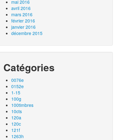
mai 2016
avril 2016
mars 2016
février 2016
janvier 2016
décembre 2015
Catégories
0076e
0152e
1-15
100g
100timbres
10cts
120a
120c
121f
1263h