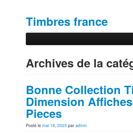
Timbres france
Aller au contenu principal
Aller au contenu secondaire
Menu principal
Archives de la caté
Bonne Collection T
Dimension Affiches
Pieces
Posté le
mai 18, 2023
par
admin