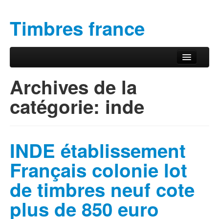
Timbres france
Aller au contenu principal
Aller au contenu secondaire
Menu principal
Archives de la
catégorie:
inde
INDE établissement
Français colonie lot
de timbres neuf cote
plus de 850 euro