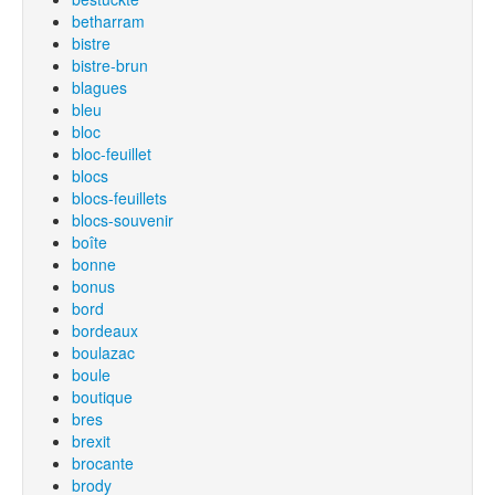
betharram
bistre
bistre-brun
blagues
bleu
bloc
bloc-feuillet
blocs
blocs-feuillets
blocs-souvenir
boîte
bonne
bonus
bord
bordeaux
boulazac
boule
boutique
bres
brexit
brocante
brody