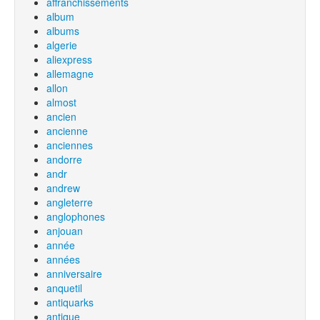
affranchissements
album
albums
algerie
aliexpress
allemagne
allon
almost
ancien
ancienne
anciennes
andorre
andr
andrew
angleterre
anglophones
anjouan
année
années
anniversaire
anquetil
antiquarks
antique