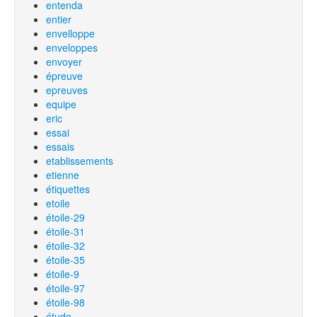
entenda
entier
envelloppe
enveloppes
envoyer
épreuve
epreuves
equipe
eric
essai
essais
etablissements
etienne
étiquettes
etoile
étoile-29
étoile-31
étoile-32
étoile-35
étoile-9
étoile-97
étoile-98
étude