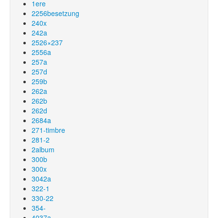
1ere
2256besetzung
240x
242a
2526×237
2556a
257a
257d
259b
262a
262b
262d
2684a
271-timbre
281-2
2album
300b
300x
3042a
322-1
330-22
354-
4037a