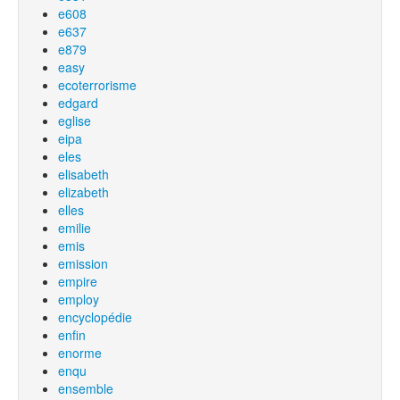
e608
e637
e879
easy
ecoterrorisme
edgard
eglise
eipa
eles
elisabeth
elizabeth
elles
emilie
emis
emission
empire
employ
encyclopédie
enfin
enorme
enqu
ensemble