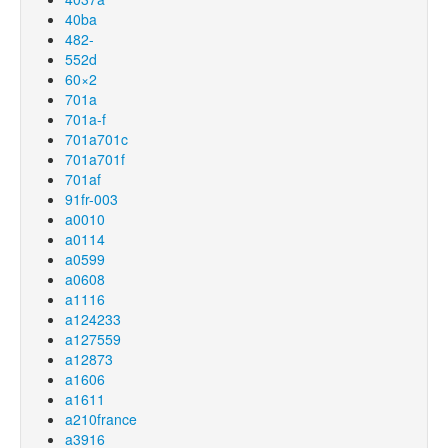
40ba
482-
552d
60×2
701a
701a-f
701a701c
701a701f
701af
91fr-003
a0010
a0114
a0599
a0608
a1116
a124233
a127559
a12873
a1606
a1611
a210france
a3916