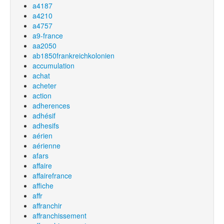
a4187
a4210
a4757
a9-france
aa2050
ab1850frankreichkolonien
accumulation
achat
acheter
action
adherences
adhésif
adhesifs
aérien
aérienne
afars
affaire
affairefrance
affiche
affr
affranchir
affranchissement