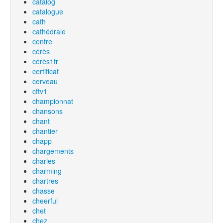
catalog
catalogue
cath
cathédrale
centre
cérès
cérès1fr
certificat
cerveau
cftv1
championnat
chansons
chant
chantier
chapp
chargements
charles
charming
chartres
chasse
cheerful
chet
chez