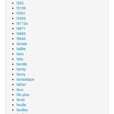
f252
f3199
f3301
f3402
f4712a
f4871
f4883
f9646
faciale
faillite
faire
faits
famille
family
fanny
fantastique
father
faux
fdc-plus
ferait
feuille
feuilles