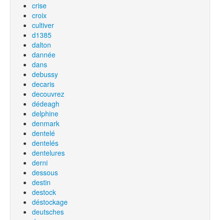
crise
croix
cultiver
d1385
dalton
dannée
dans
debussy
decaris
decouvrez
dédeagh
delphine
denmark
dentelé
dentelés
dentelures
derni
dessous
destin
destock
déstockage
deutsches