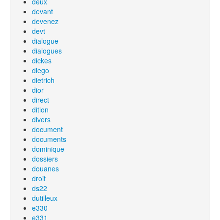
deux
devant
devenez
devt
dialogue
dialogues
dickes
diego
dietrich
dior
direct
dition
divers
document
documents
dominique
dossiers
douanes
droit
ds22
dutilleux
e330
e331