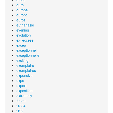
euro
europa
europe
euros
euthanasie
evening
evolution
ex-leccese
excep
exceptionnel
exceptionnelle
exciting
exemplaire
exemplaires
expensive
expo
export
exposition
extremely
f0030
f1334
f192