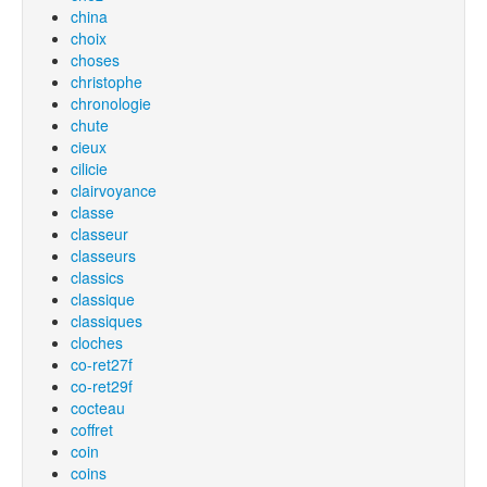
china
choix
choses
christophe
chronologie
chute
cieux
cilicie
clairvoyance
classe
classeur
classeurs
classics
classique
classiques
cloches
co-ret27f
co-ret29f
cocteau
coffret
coin
coins