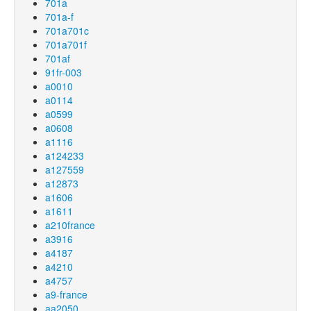
701a
701a-f
701a701c
701a701f
701af
91fr-003
a0010
a0114
a0599
a0608
a1116
a124233
a127559
a12873
a1606
a1611
a210france
a3916
a4187
a4210
a4757
a9-france
aa2050