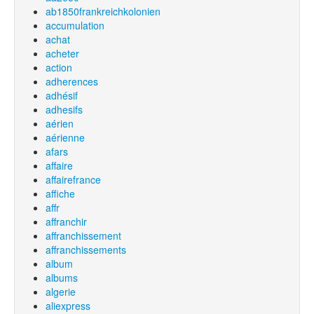
ab1850frankreichkolonien
accumulation
achat
acheter
action
adherences
adhésif
adhesifs
aérien
aérienne
afars
affaire
affairefrance
affiche
affr
affranchir
affranchissement
affranchissements
album
albums
algerie
aliexpress