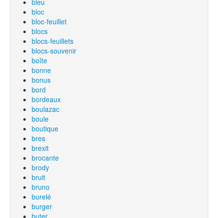
bleu
bloc
bloc-feuillet
blocs
blocs-feuillets
blocs-souvenir
boîte
bonne
bonus
bord
bordeaux
boulazac
boule
boutique
bres
brexit
brocante
brody
bruit
bruno
burelé
burger
buter