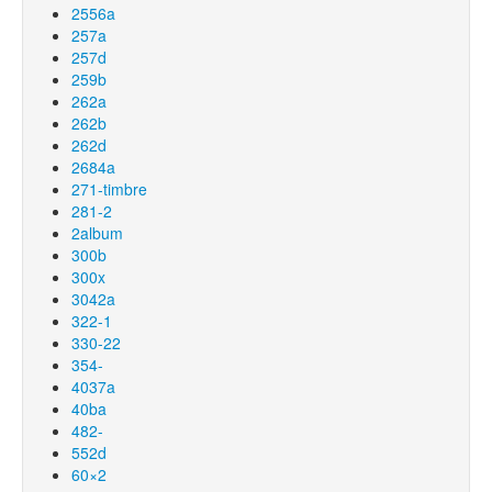
2556a
257a
257d
259b
262a
262b
262d
2684a
271-timbre
281-2
2album
300b
300x
3042a
322-1
330-22
354-
4037a
40ba
482-
552d
60×2