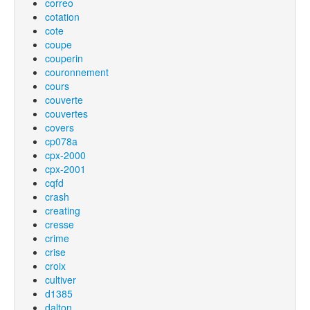
correo
cotation
cote
coupe
couperin
couronnement
cours
couverte
couvertes
covers
cp078a
cpx-2000
cpx-2001
cqfd
crash
creating
cresse
crime
crise
croix
cultiver
d1385
dalton