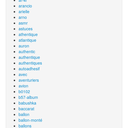
ar-4l
arancio
arielle
arno
asmr
astuces
athentique
atlantique
auron
authentic
authentique
authentiques
autoadhesif
avec
aventuriers
avion
b0102
b57-album
babushka
baccarat
ballon
ballon-monté
ballons