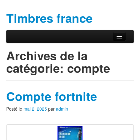
Timbres france
Aller au contenu principal
Aller au contenu secondaire
Menu principal
Archives de la
catégorie:
compte
Compte fortnite
Posté le
mai 2, 2025
par
admin