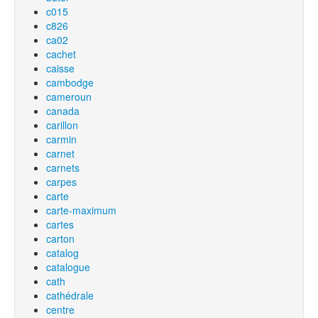
c015
c826
ca02
cachet
caisse
cambodge
cameroun
canada
carillon
carmin
carnet
carnets
carpes
carte
carte-maximum
cartes
carton
catalog
catalogue
cath
cathédrale
centre