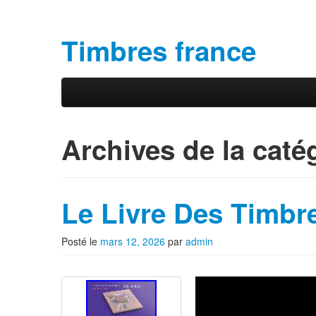
Timbres france
Aller au contenu principal
Aller au contenu secondaire
Menu principal
Archives de la caté
Le Livre Des Timbr
Posté le
mars 12, 2026
par
admin