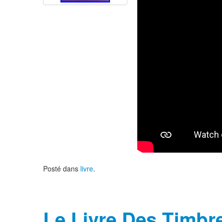
Posté dans
livre
.
Le Livre Des Timbr