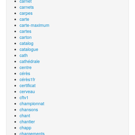
carnet
carnets
carpes
carte
carte-maximum
cartes
carton
catalog
catalogue
cath
cathédrale
centre
cérès
cérès1fr
certificat
cerveau
cftv1
championnat
chansons
chant
chantier
chapp
chargements