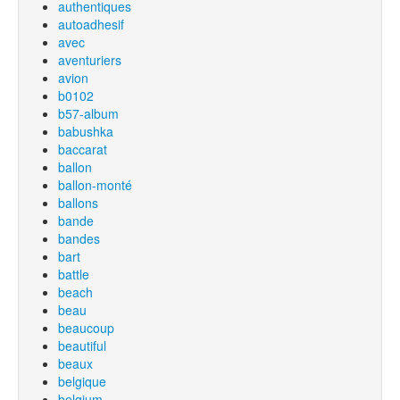
authentiques
autoadhesif
avec
aventuriers
avion
b0102
b57-album
babushka
baccarat
ballon
ballon-monté
ballons
bande
bandes
bart
battle
beach
beau
beaucoup
beautiful
beaux
belgique
belgium