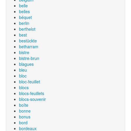
belle
belles
béquet
berlin
berthelot
best
bestückte
betharram
bistre
bistre-brun
blagues
bleu
bloc
bloc-feuillet
blocs
blocs-feuillets
blocs-souvenir
boîte
bonne
bonus
bord
bordeaux