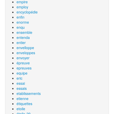
empire
employ
encyclopédie
enfin
enorme
enqu
ensemble
entenda
entier
envelloppe
enveloppes
envoyer
épreuve
epreuves
equipe
eric
essai
essais
etablissements
etienne
étiquettes
etoile
étoile-29