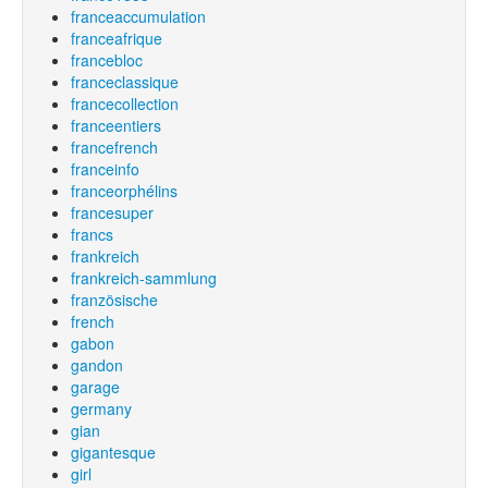
franceaccumulation
franceafrique
francebloc
franceclassique
francecollection
franceentiers
francefrench
franceinfo
franceorphélins
francesuper
francs
frankreich
frankreich-sammlung
französische
french
gabon
gandon
garage
germany
gian
gigantesque
girl