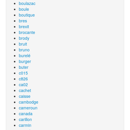
boulazac
boule
boutique
bres
brexit
brocante
brody
bruit
bruno
burelé
burger
buter
c015
c826
ca02
cachet
caisse
cambodge
cameroun
canada
carillon
carmin