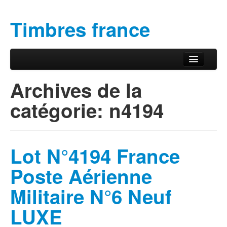
Timbres france
Aller au contenu principal
Aller au contenu secondaire
Menu principal
Archives de la
catégorie:
n4194
Lot N°4194 France
Poste Aérienne
Militaire N°6 Neuf
LUXE