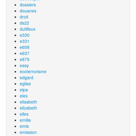
dossiers
douanes
droit
ds22
dutilleux
e330
e331
e608
e637
e879
easy
ecoterrorisme
edgard
eglise
eipa
eles
elisabeth
elizabeth
elles
emilie
emis
emission