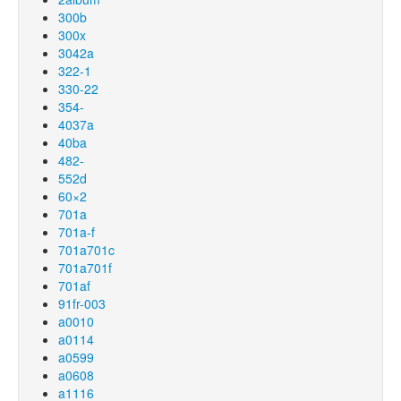
300b
300x
3042a
322-1
330-22
354-
4037a
40ba
482-
552d
60×2
701a
701a-f
701a701c
701a701f
701af
91fr-003
a0010
a0114
a0599
a0608
a1116