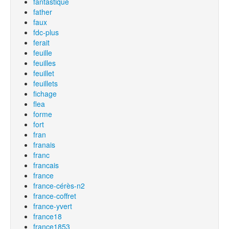
fantastique
father
faux
fdc-plus
ferait
feuille
feuilles
feuillet
feuillets
fichage
flea
forme
fort
fran
franais
franc
francais
france
france-cérès-n2
france-coffret
france-yvert
france18
france1853