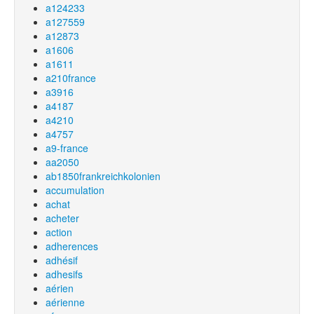
a124233
a127559
a12873
a1606
a1611
a210france
a3916
a4187
a4210
a4757
a9-france
aa2050
ab1850frankreichkolonien
accumulation
achat
acheter
action
adherences
adhésif
adhesifs
aérien
aérienne