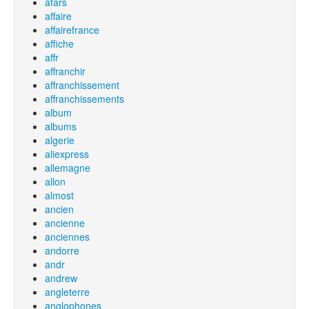
afars
affaire
affairefrance
affiche
affr
affranchir
affranchissement
affranchissements
album
albums
algerie
aliexpress
allemagne
allon
almost
ancien
ancienne
anciennes
andorre
andr
andrew
angleterre
anglophones