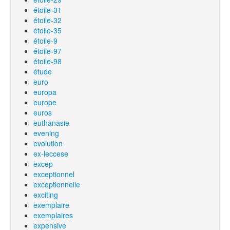
étoile-31
étoile-32
étoile-35
étoile-9
étoile-97
étoile-98
étude
euro
europa
europe
euros
euthanasie
evening
evolution
ex-leccese
excep
exceptionnel
exceptionnelle
exciting
exemplaire
exemplaires
expensive