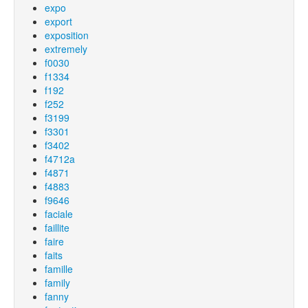
expo
export
exposition
extremely
f0030
f1334
f192
f252
f3199
f3301
f3402
f4712a
f4871
f4883
f9646
faciale
faillite
faire
faits
famille
family
fanny