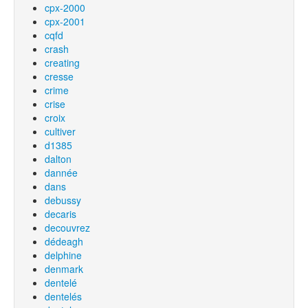
cpx-2000
cpx-2001
cqfd
crash
creating
cresse
crime
crise
croix
cultiver
d1385
dalton
dannée
dans
debussy
decaris
decouvrez
dédeagh
delphine
denmark
dentelé
dentelés