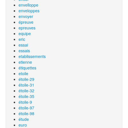
envelloppe
enveloppes
envoyer
épreuve
epreuves
equipe
eric
essai
essais
etablissements
etienne
étiquettes
etoile
étoile-29
étoile-31
étoile-32
étoile-35
étoile-9
étoile-97
étoile-98
étude
euro