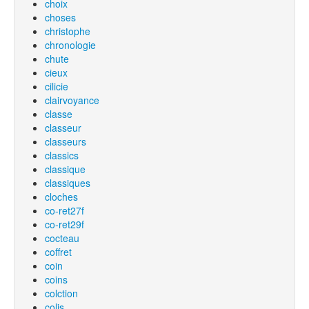
choix
choses
christophe
chronologie
chute
cieux
cilicie
clairvoyance
classe
classeur
classeurs
classics
classique
classiques
cloches
co-ret27f
co-ret29f
cocteau
coffret
coin
coins
colction
colis