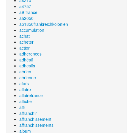
a4210
a4757
a9-france
aa2050
ab1850frankreichkolonien
accumulation
achat
acheter
action
adherences
adhésif
adhesifs
aérien
aérienne
afars
affaire
affairefrance
affiche
affr
affranchir
affranchissement
affranchissements
album