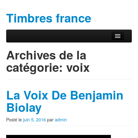
Timbres france
Aller au contenu principal
Aller au contenu secondaire
Menu principal
Archives de la
catégorie:
voix
La Voix De Benjamin
Biolay
Posté le
juin 5, 2016
par
admin