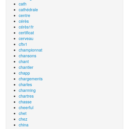
cath
cathédrale
centre
cérès
cérès1fr
certificat
cerveau
cftv1
championnat
chansons
chant
chantier
chapp
chargements
charles
charming
chartres
chasse
cheerful
chet
chez
china