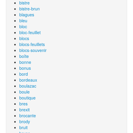
bistre
bistre-brun
blagues
bleu
bloc
bloc-feuillet
blocs
blocs-feuillets
blocs-souvenir
boîte
bonne
bonus
bord
bordeaux
boulazac
boule
boutique
bres
brexit
brocante
brody
bruit