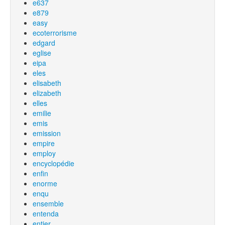
e637
e879
easy
ecoterrorisme
edgard
eglise
eipa
eles
elisabeth
elizabeth
elles
emilie
emis
emission
empire
employ
encyclopédie
enfin
enorme
enqu
ensemble
entenda
entier