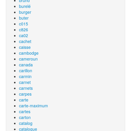
bruno
burelé
burger
buter
c015
c826
ca02
cachet
caisse
cambodge
cameroun
canada
carillon
carmin
carnet
carnets
carpes
carte
carte-maximum
cartes
carton
catalog
catalogue