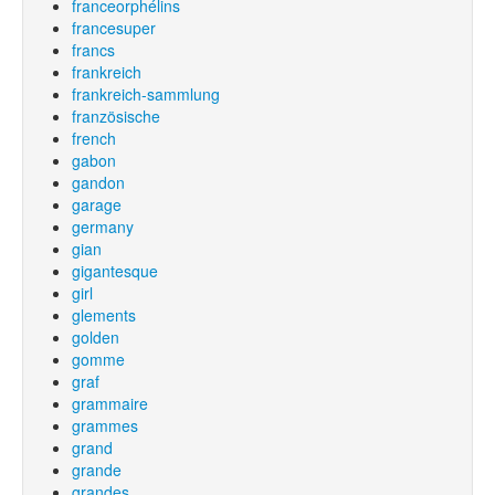
franceorphélins
francesuper
francs
frankreich
frankreich-sammlung
französische
french
gabon
gandon
garage
germany
gian
gigantesque
girl
glements
golden
gomme
graf
grammaire
grammes
grand
grande
grandes