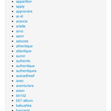
apparition
apply
apprendre
ar-4l
arancio
arielle
arno
asmr
astuces
athentique
atlantique
auron
authentic
authentique
authentiques
autoadhesif
avec
aventuriers
avion
b0102
b57-album
babushka
baccarat