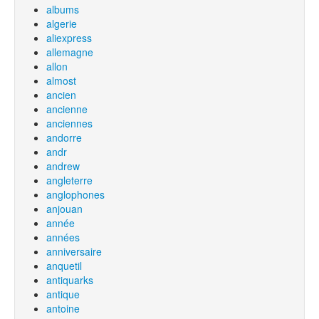
albums
algerie
aliexpress
allemagne
allon
almost
ancien
ancienne
anciennes
andorre
andr
andrew
angleterre
anglophones
anjouan
année
années
anniversaire
anquetil
antiquarks
antique
antoine