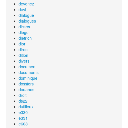
devenez
devt
dialogue
dialogues
dickes
diego
dietrich
dior
direct
dition
divers
document
documents
dominique
dossiers
douanes
droit
ds22
dutilleux
e330
e331
e608