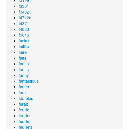
f3199
f3301
f3402
f4712a
f4871
f4883
f9646
faciale
faillite
faire
faits
famille
family
fanny
fantastique
father
faux
fdc-plus
ferait
feuille
feuilles
feuillet
feuillets