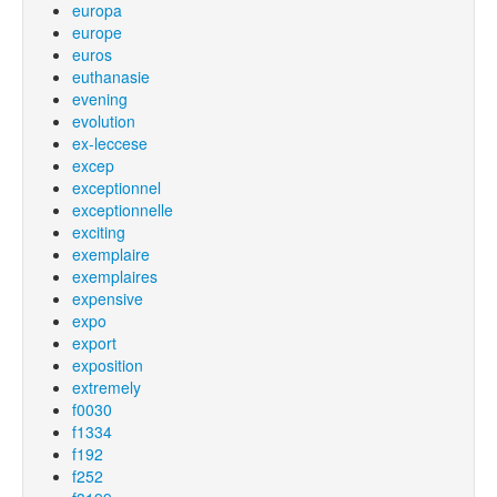
europa
europe
euros
euthanasie
evening
evolution
ex-leccese
excep
exceptionnel
exceptionnelle
exciting
exemplaire
exemplaires
expensive
expo
export
exposition
extremely
f0030
f1334
f192
f252