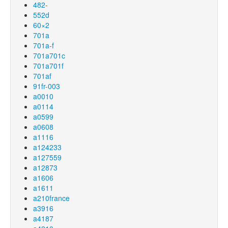
482-
552d
60×2
701a
701a-f
701a701c
701a701f
701af
91fr-003
a0010
a0114
a0599
a0608
a1116
a124233
a127559
a12873
a1606
a1611
a210france
a3916
a4187