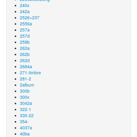
240x
242a
2526×237
2556a
257a
257d
259b
262a
262b
262d
2684a
271-timbre
281-2
2album
300b
300x
3042a
322-1
330-22
354-
4037a
40ba