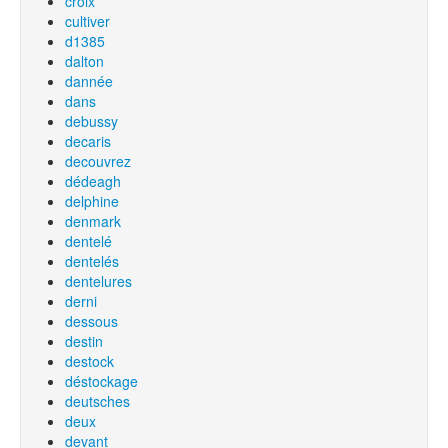
croix
cultiver
d1385
dalton
dannée
dans
debussy
decaris
decouvrez
dédeagh
delphine
denmark
dentelé
dentelés
dentelures
derni
dessous
destin
destock
déstockage
deutsches
deux
devant