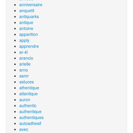
anniversaire
anquetil
antiquarks
antique
antoine
apparition
apply
apprendre
ar-4l
arancio
arielle
arno
asmr
astuces
athentique
atlantique
auron
authentic
authentique
authentiques
autoadhesif
avec