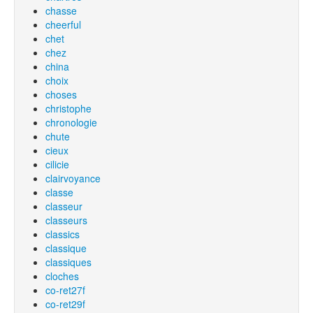
chasse
cheerful
chet
chez
china
choix
choses
christophe
chronologie
chute
cieux
cilicie
clairvoyance
classe
classeur
classeurs
classics
classique
classiques
cloches
co-ret27f
co-ret29f