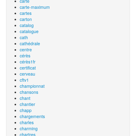
carte
carte-maximum
cartes
carton
catalog
catalogue
cath
cathédrale
centre
cérès
cérès1fr
certificat
cerveau
cftv1
championnat
chansons
chant
chantier
chapp
chargements
charles
charming
chartres