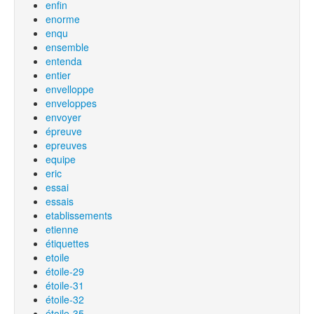
enfin
enorme
enqu
ensemble
entenda
entier
envelloppe
enveloppes
envoyer
épreuve
epreuves
equipe
eric
essai
essais
etablissements
etienne
étiquettes
etoile
étoile-29
étoile-31
étoile-32
étoile-35