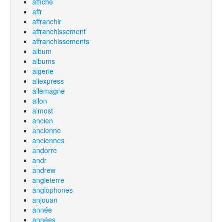
affiche
affr
affranchir
affranchissement
affranchissements
album
albums
algerie
aliexpress
allemagne
allon
almost
ancien
ancienne
anciennes
andorre
andr
andrew
angleterre
anglophones
anjouan
année
années