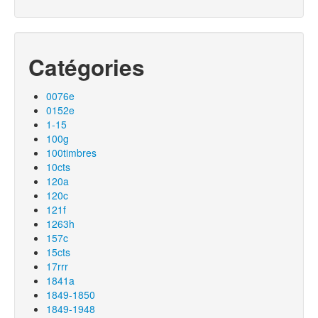
Catégories
0076e
0152e
1-15
100g
100timbres
10cts
120a
120c
121f
1263h
157c
15cts
17rrr
1841a
1849-1850
1849-1948