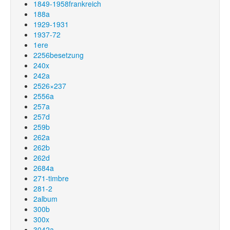
1849-1958frankreich
188a
1929-1931
1937-72
1ere
2256besetzung
240x
242a
2526×237
2556a
257a
257d
259b
262a
262b
262d
2684a
271-timbre
281-2
2album
300b
300x
3042a