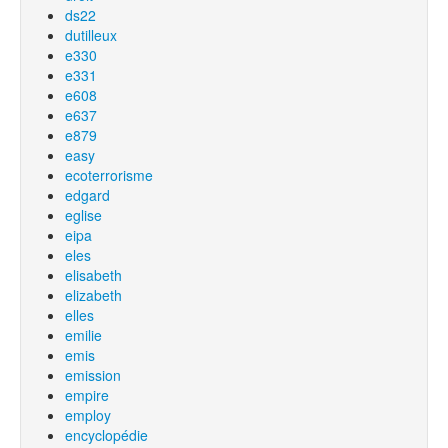
ds22
dutilleux
e330
e331
e608
e637
e879
easy
ecoterrorisme
edgard
eglise
eipa
eles
elisabeth
elizabeth
elles
emilie
emis
emission
empire
employ
encyclopédie