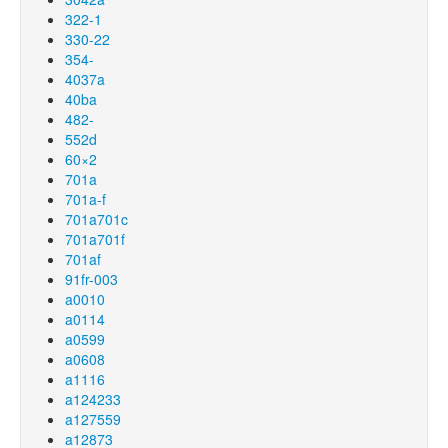
322-1
330-22
354-
4037a
40ba
482-
552d
60×2
701a
701a-f
701a701c
701a701f
701af
91fr-003
a0010
a0114
a0599
a0608
a1116
a124233
a127559
a12873