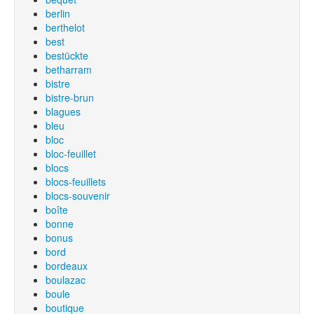
berlin
berthelot
best
bestückte
betharram
bistre
bistre-brun
blagues
bleu
bloc
bloc-feuillet
blocs
blocs-feuillets
blocs-souvenir
boîte
bonne
bonus
bord
bordeaux
boulazac
boule
boutique