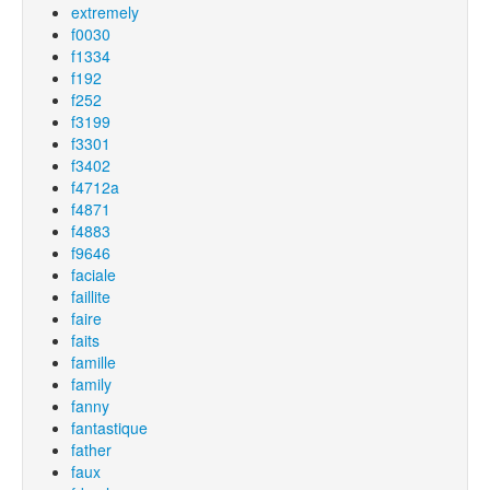
extremely
f0030
f1334
f192
f252
f3199
f3301
f3402
f4712a
f4871
f4883
f9646
faciale
faillite
faire
faits
famille
family
fanny
fantastique
father
faux