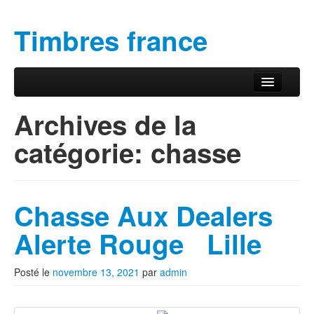
Timbres france
Aller au contenu principal
Aller au contenu secondaire
Menu principal
Archives de la
catégorie:
chasse
Chasse Aux Dealers
Alerte Rouge Lille
Posté le
novembre 13, 2021
par
admin