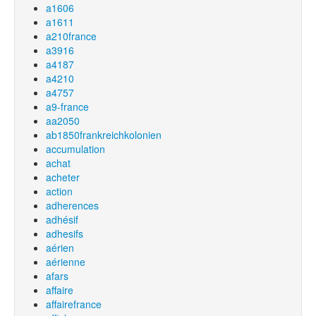
a1606
a1611
a210france
a3916
a4187
a4210
a4757
a9-france
aa2050
ab1850frankreichkolonien
accumulation
achat
acheter
action
adherences
adhésif
adhesifs
aérien
aérienne
afars
affaire
affairefrance