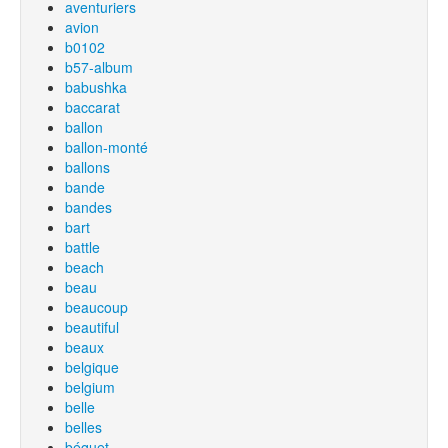
aventuriers
avion
b0102
b57-album
babushka
baccarat
ballon
ballon-monté
ballons
bande
bandes
bart
battle
beach
beau
beaucoup
beautiful
beaux
belgique
belgium
belle
belles
béquet