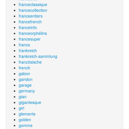
franceclassique
francecollection
franceentiers
francefrench
franceinfo
franceorphélins
francesuper
francs
frankreich
frankreich-sammlung
französische
french
gabon
gandon
garage
germany
gian
gigantesque
girl
glements
golden
gomme