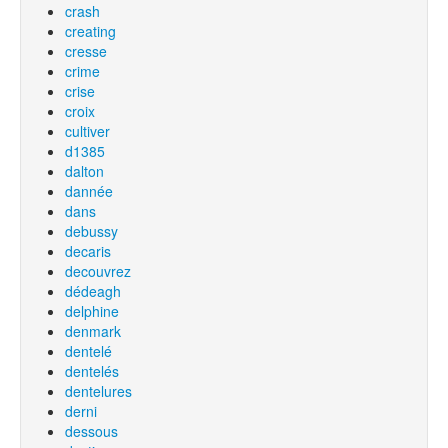
crash
creating
cresse
crime
crise
croix
cultiver
d1385
dalton
dannée
dans
debussy
decaris
decouvrez
dédeagh
delphine
denmark
dentelé
dentelés
dentelures
derni
dessous