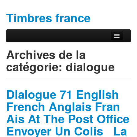
Timbres france
Aller au contenu principal
Aller au contenu secondaire
Menu principal
Archives de la
catégorie:
dialogue
Dialogue 71 English
French Anglais Fran
Ais At The Post Office
Envoyer Un Colis La