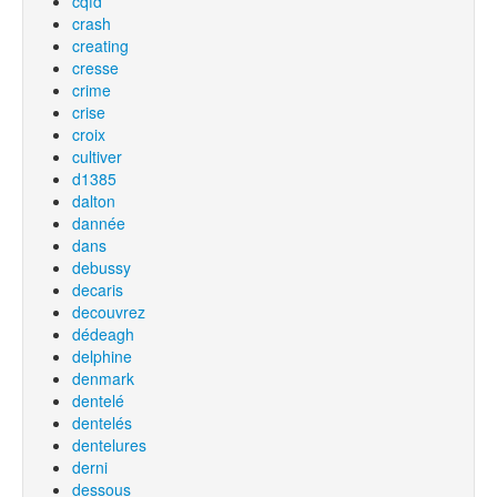
cqfd
crash
creating
cresse
crime
crise
croix
cultiver
d1385
dalton
dannée
dans
debussy
decaris
decouvrez
dédeagh
delphine
denmark
dentelé
dentelés
dentelures
derni
dessous