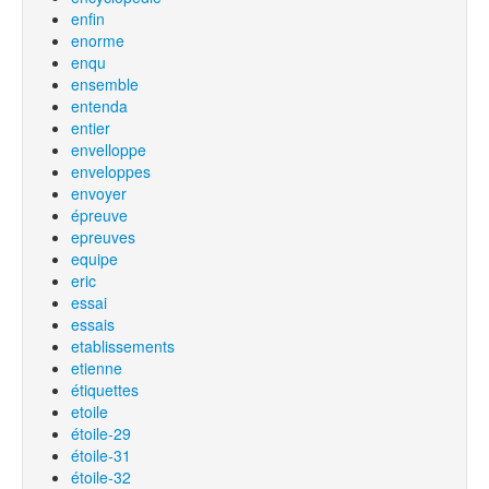
enfin
enorme
enqu
ensemble
entenda
entier
envelloppe
enveloppes
envoyer
épreuve
epreuves
equipe
eric
essai
essais
etablissements
etienne
étiquettes
etoile
étoile-29
étoile-31
étoile-32