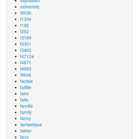
exposition
extremely
f0030
f1334
f192
f252
f3199
f3301
f3402
f4712a
f4871
f4883
f9646
faciale
faillite
faire
faits
famille
family
fanny
fantastique
father
faux