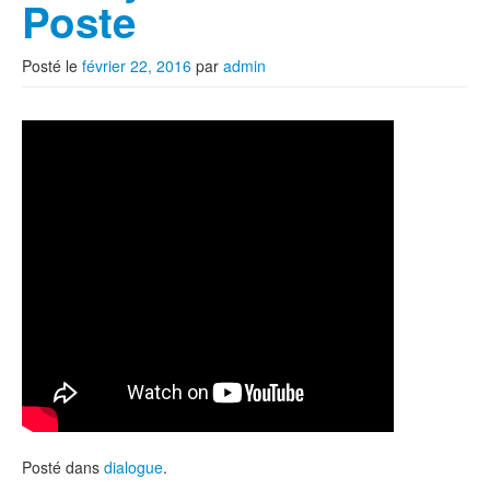
Poste
Posté le
février 22, 2016
par
admin
Posté dans
dialogue
.