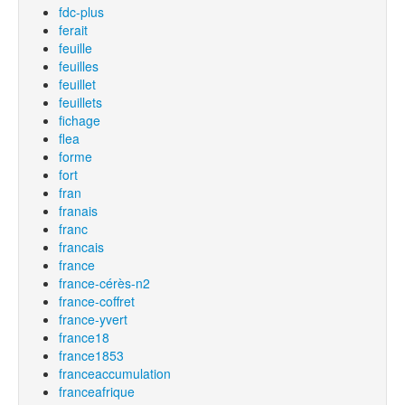
fdc-plus
ferait
feuille
feuilles
feuillet
feuillets
fichage
flea
forme
fort
fran
franais
franc
francais
france
france-cérès-n2
france-coffret
france-yvert
france18
france1853
franceaccumulation
franceafrique