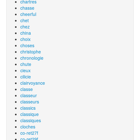
chartres
chasse
cheerful
chet
chez
china
choix
choses
christophe
chronologie
chute
cieux
cilicie
clairvoyance
classe
classeur
classeurs
classics
classique
classiques
cloches
co-ret27f
co-ret29f