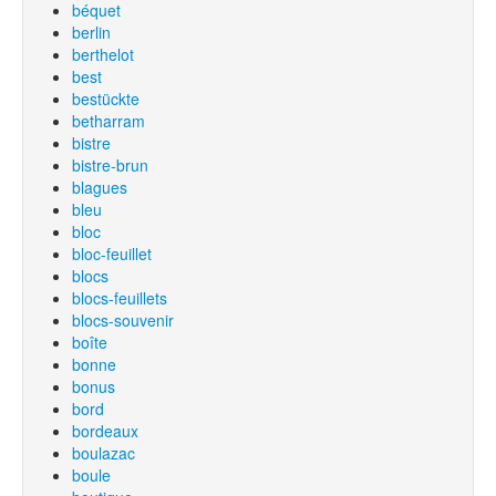
béquet
berlin
berthelot
best
bestückte
betharram
bistre
bistre-brun
blagues
bleu
bloc
bloc-feuillet
blocs
blocs-feuillets
blocs-souvenir
boîte
bonne
bonus
bord
bordeaux
boulazac
boule