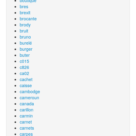
boutique
bres
brexit
brocante
brody
bruit
bruno
burelé
burger
buter
c015
c826
ca02
cachet
caisse
cambodge
cameroun
canada
carillon
carmin
carnet
carnets
carpes