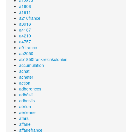
a12873
a1606
a1611
a210france
a3916
a4187
a4210
a4757
a9-france
aa2050
ab1850frankreichkolonien
accumulation
achat
acheter
action
adherences
adhésif
adhesifs
aérien
aérienne
afars
affaire
affairefrance