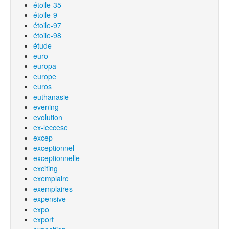
étoile-35
étoile-9
étoile-97
étoile-98
étude
euro
europa
europe
euros
euthanasie
evening
evolution
ex-leccese
excep
exceptionnel
exceptionnelle
exciting
exemplaire
exemplaires
expensive
expo
export