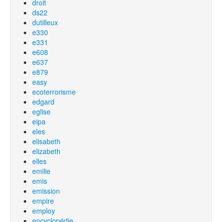
droit
ds22
dutilleux
e330
e331
e608
e637
e879
easy
ecoterrorisme
edgard
eglise
eipa
eles
elisabeth
elizabeth
elles
emilie
emis
emission
empire
employ
encyclopédie