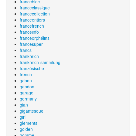
francebloc
franceclassique
francecollection
franceentiers
francefrench
franceinfo
franceorphélins
francesuper
francs
frankreich
frankreich-sammlung
französische
french
gabon
gandon
garage
germany
gian
gigantesque
girl
glements
golden
gomme