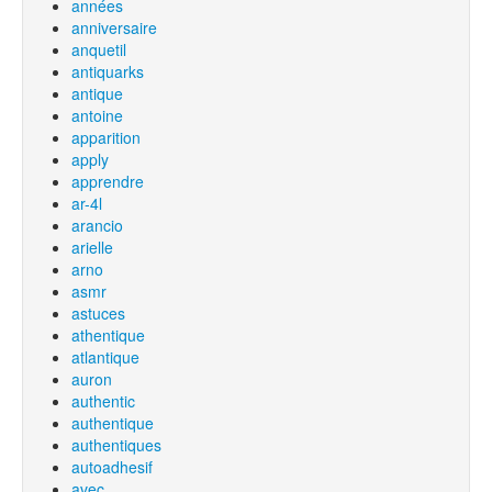
années
anniversaire
anquetil
antiquarks
antique
antoine
apparition
apply
apprendre
ar-4l
arancio
arielle
arno
asmr
astuces
athentique
atlantique
auron
authentic
authentique
authentiques
autoadhesif
avec