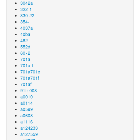
3042a
322-1
330-22
354-
4037a
40ba
482-
552d
60×2
701a
701a-f
701a701c
701a701f
701af
91fr-003
a0010
a0114
a0599
a0608
a1116
a124233
a127559