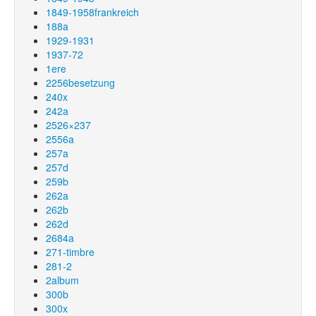
1849-1958frankreich
188a
1929-1931
1937-72
1ere
2256besetzung
240x
242a
2526×237
2556a
257a
257d
259b
262a
262b
262d
2684a
271-timbre
281-2
2album
300b
300x