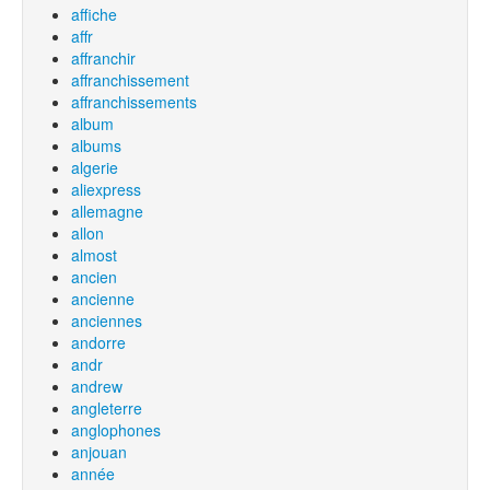
affiche
affr
affranchir
affranchissement
affranchissements
album
albums
algerie
aliexpress
allemagne
allon
almost
ancien
ancienne
anciennes
andorre
andr
andrew
angleterre
anglophones
anjouan
année