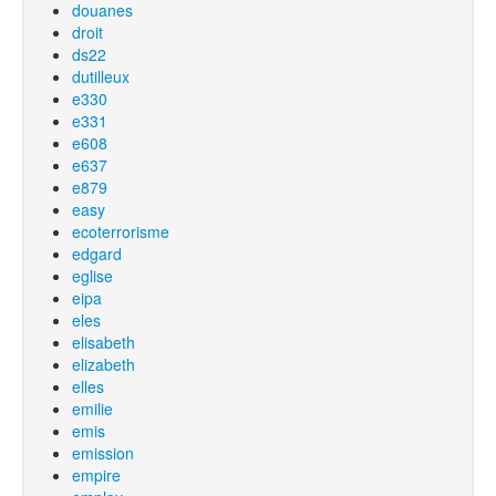
douanes
droit
ds22
dutilleux
e330
e331
e608
e637
e879
easy
ecoterrorisme
edgard
eglise
eipa
eles
elisabeth
elizabeth
elles
emilie
emis
emission
empire