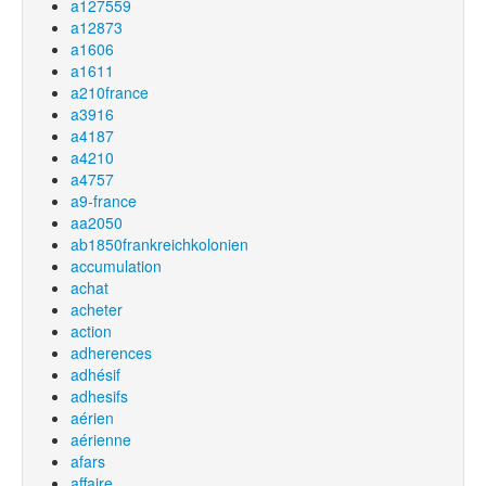
a127559
a12873
a1606
a1611
a210france
a3916
a4187
a4210
a4757
a9-france
aa2050
ab1850frankreichkolonien
accumulation
achat
acheter
action
adherences
adhésif
adhesifs
aérien
aérienne
afars
affaire