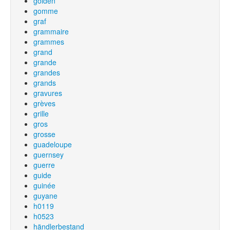
golden
gomme
graf
grammaire
grammes
grand
grande
grandes
grands
gravures
grèves
grille
gros
grosse
guadeloupe
guernsey
guerre
guide
guinée
guyane
h0119
h0523
händlerbestand