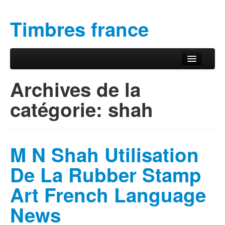
Timbres france
Aller au contenu principal
Aller au contenu secondaire
Menu principal
Archives de la
catégorie:
shah
M N Shah Utilisation
De La Rubber Stamp
Art French Language
News