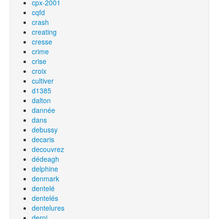
cpx-2001
cqfd
crash
creating
cresse
crime
crise
croix
cultiver
d1385
dalton
dannée
dans
debussy
decaris
decouvrez
dédeagh
delphine
denmark
dentelé
dentelés
dentelures
derni