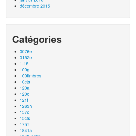
décembre 2015
Catégories
0076e
0152e
1-15
100g
100timbres
10cts
120a
120c
121f
1263h
157c
15cts
17rrr
1841a