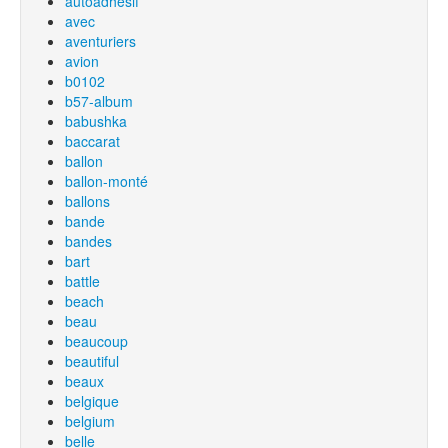
autoadhesif
avec
aventuriers
avion
b0102
b57-album
babushka
baccarat
ballon
ballon-monté
ballons
bande
bandes
bart
battle
beach
beau
beaucoup
beautiful
beaux
belgique
belgium
belle