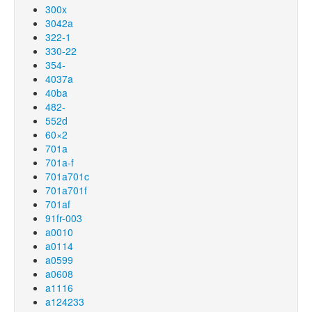
300x
3042a
322-1
330-22
354-
4037a
40ba
482-
552d
60×2
701a
701a-f
701a701c
701a701f
701af
91fr-003
a0010
a0114
a0599
a0608
a1116
a124233