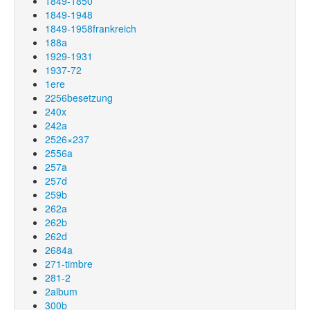
1849-1850
1849-1948
1849-1958frankreich
188a
1929-1931
1937-72
1ere
2256besetzung
240x
242a
2526×237
2556a
257a
257d
259b
262a
262b
262d
2684a
271-timbre
281-2
2album
300b