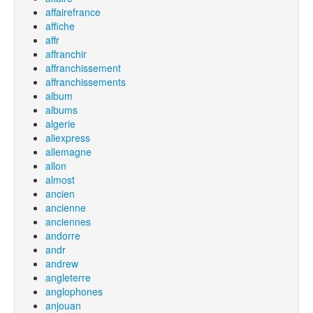
affairefrance
affiche
affr
affranchir
affranchissement
affranchissements
album
albums
algerie
aliexpress
allemagne
allon
almost
ancien
ancienne
anciennes
andorre
andr
andrew
angleterre
anglophones
anjouan