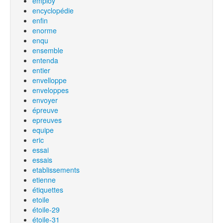
employ
encyclopédie
enfin
enorme
enqu
ensemble
entenda
entier
envelloppe
enveloppes
envoyer
épreuve
epreuves
equipe
eric
essai
essais
etablissements
etienne
étiquettes
etoile
étoile-29
étoile-31