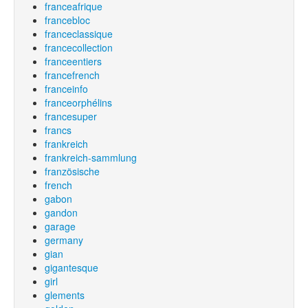
franceafrique
francebloc
franceclassique
francecollection
franceentiers
francefrench
franceinfo
franceorphélins
francesuper
francs
frankreich
frankreich-sammlung
französische
french
gabon
gandon
garage
germany
gian
gigantesque
girl
glements