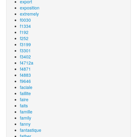
export
exposition
extremely
f0030
f1334
f192
f252
f3199
f3301
f3402
f4712a
f4871
f4883
f9646
faciale
faillite
faire
faits
famille
family
fanny
fantastique
father