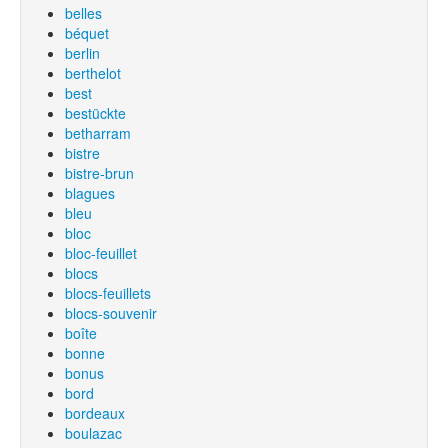
belles
béquet
berlin
berthelot
best
bestückte
betharram
bistre
bistre-brun
blagues
bleu
bloc
bloc-feuillet
blocs
blocs-feuillets
blocs-souvenir
boîte
bonne
bonus
bord
bordeaux
boulazac