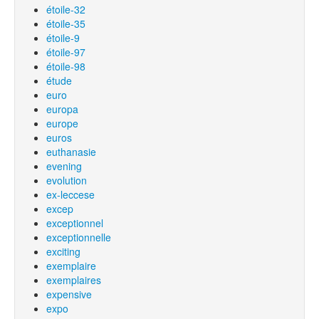
étoile-32
étoile-35
étoile-9
étoile-97
étoile-98
étude
euro
europa
europe
euros
euthanasie
evening
evolution
ex-leccese
excep
exceptionnel
exceptionnelle
exciting
exemplaire
exemplaires
expensive
expo