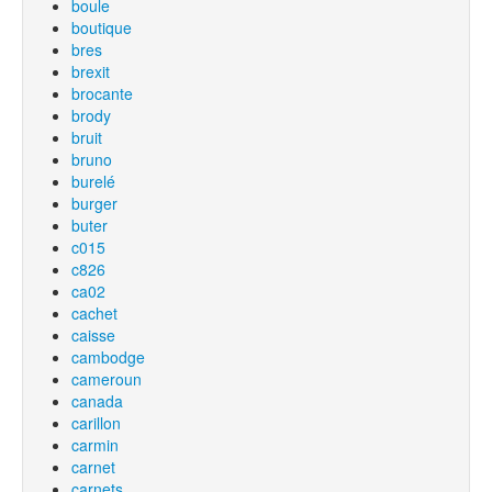
boule
boutique
bres
brexit
brocante
brody
bruit
bruno
burelé
burger
buter
c015
c826
ca02
cachet
caisse
cambodge
cameroun
canada
carillon
carmin
carnet
carnets