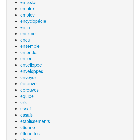
emission
empire
employ
encyclopédie
enfin
enorme
enqu
ensemble
entenda
entier
envelloppe
enveloppes
envoyer
épreuve
epreuves
equipe
eric
essai
essais
etablissements
etienne
étiquettes
etoile