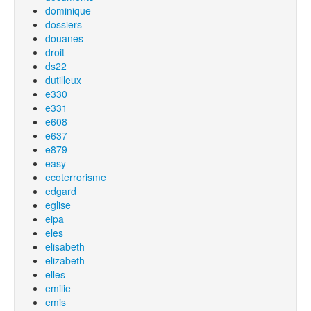
dominique
dossiers
douanes
droit
ds22
dutilleux
e330
e331
e608
e637
e879
easy
ecoterrorisme
edgard
eglise
eipa
eles
elisabeth
elizabeth
elles
emilie
emis