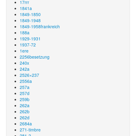
17rrr
1841a
1849-1850
1849-1948
1849-1958frankreich
188a
1929-1931
1937-72
1ere
2256besetzung
240x
242a
2526×237
2556a
257a
257d
259b
262a
262b
262d
2684a
271-timbre
281-2