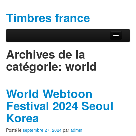
Timbres france
Aller au contenu principal
Aller au contenu secondaire
Menu principal
Archives de la
catégorie:
world
World Webtoon
Festival 2024 Seoul
Korea
Posté le
septembre 27, 2024
par
admin