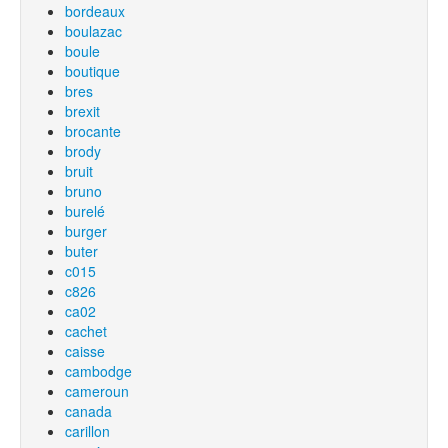
bordeaux
boulazac
boule
boutique
bres
brexit
brocante
brody
bruit
bruno
burelé
burger
buter
c015
c826
ca02
cachet
caisse
cambodge
cameroun
canada
carillon