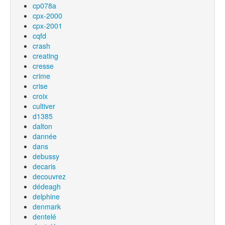
cp078a
cpx-2000
cpx-2001
cqfd
crash
creating
cresse
crime
crise
croix
cultiver
d1385
dalton
dannée
dans
debussy
decaris
decouvrez
dédeagh
delphine
denmark
dentelé