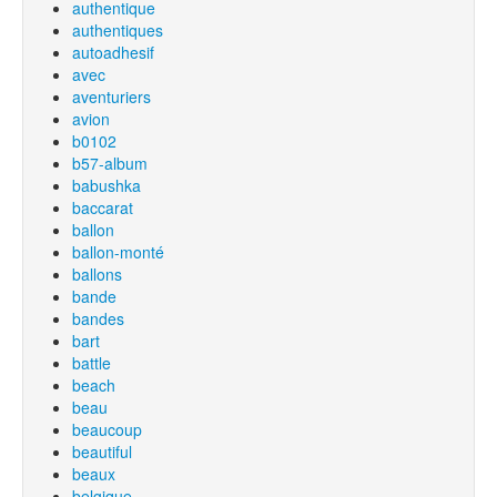
authentique
authentiques
autoadhesif
avec
aventuriers
avion
b0102
b57-album
babushka
baccarat
ballon
ballon-monté
ballons
bande
bandes
bart
battle
beach
beau
beaucoup
beautiful
beaux
belgique