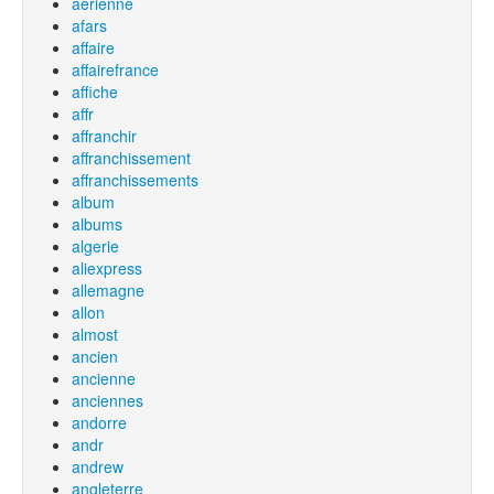
aérienne
afars
affaire
affairefrance
affiche
affr
affranchir
affranchissement
affranchissements
album
albums
algerie
aliexpress
allemagne
allon
almost
ancien
ancienne
anciennes
andorre
andr
andrew
angleterre