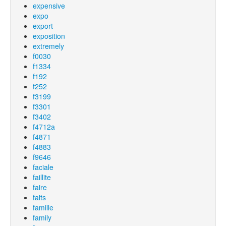
expensive
expo
export
exposition
extremely
f0030
f1334
f192
f252
f3199
f3301
f3402
f4712a
f4871
f4883
f9646
faciale
faillite
faire
faits
famille
family