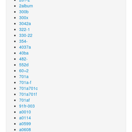
2album
300b
300x
3042a
322-1
330-22
354-
4037a
40ba
482-
552d
60×2
701a
701a-f
701a701c
701a701f
701af
91fr-003
a0010
a0114
a0599
a0608