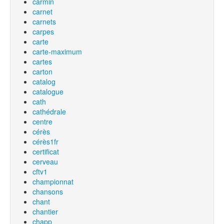
carmin
carnet
carnets
carpes
carte
carte-maximum
cartes
carton
catalog
catalogue
cath
cathédrale
centre
cérès
cérès1fr
certificat
cerveau
cftv1
championnat
chansons
chant
chantier
chapp