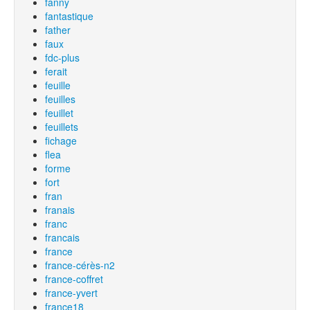
fanny
fantastique
father
faux
fdc-plus
ferait
feuille
feuilles
feuillet
feuillets
fichage
flea
forme
fort
fran
franais
franc
francais
france
france-cérès-n2
france-coffret
france-yvert
france18