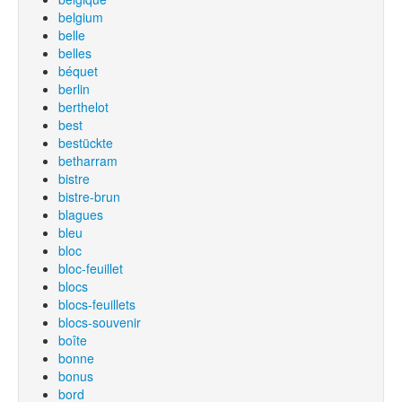
belgium
belle
belles
béquet
berlin
berthelot
best
bestückte
betharram
bistre
bistre-brun
blagues
bleu
bloc
bloc-feuillet
blocs
blocs-feuillets
blocs-souvenir
boîte
bonne
bonus
bord