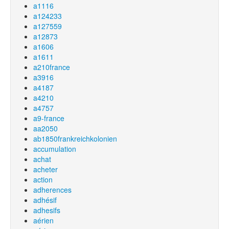
a1116
a124233
a127559
a12873
a1606
a1611
a210france
a3916
a4187
a4210
a4757
a9-france
aa2050
ab1850frankreichkolonien
accumulation
achat
acheter
action
adherences
adhésif
adhesifs
aérien