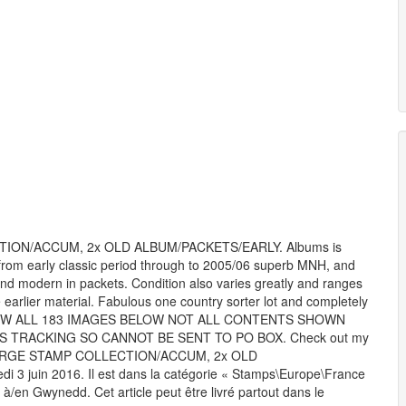
ON/ACCUM, 2x OLD ALBUM/PACKETS/EARLY. Albums is
 from early classic period through to 2005/06 superb MNH, and
and modern in packets. Condition also varies greatly and ranges
earlier material. Fabulous one country sorter lot and completely
SE VIEW ALL 183 IMAGES BELOW NOT ALL CONTENTS SHOWN
 TRACKING SO CANNOT BE SENT TO PO BOX. Check out my
, LARGE STAMP COLLECTION/ACCUM, 2x OLD
 3 juin 2016. Il est dans la catégorie « Stamps\Europe\France
 à/en Gwynedd. Cet article peut être livré partout dans le