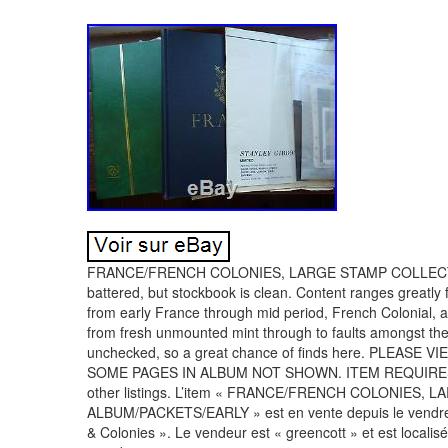
FRANCE/FRENCH COLONIES, LARGE STAMP COLLECTI
battered, but stockbook is clean. Content ranges greatly
from early France through mid period, French Colonial, 
from fresh unmounted mint through to faults amongst the 
unchecked, so a great chance of finds here. PLEA
SOME PAGES IN ALBUM NOT SHOWN. ITEM REQUIRES
other listings. L’item « FRANCE/FRENCH COLONIES
ALBUM/PACKETS/EARLY » est en vente depuis le vendredi
& Colonies ». Le vendeur est « greencott » et est localisé