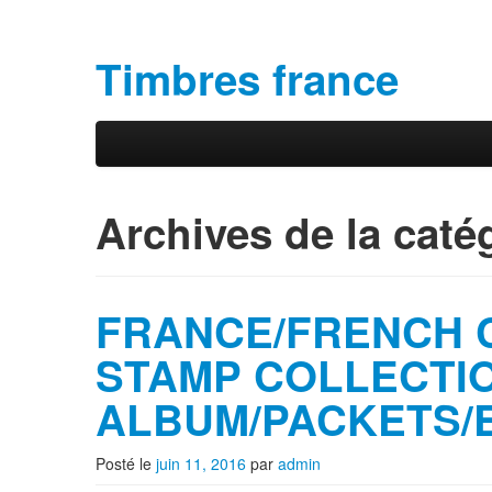
Timbres france
Aller au contenu principal
Aller au contenu secondaire
Menu principal
Archives de la caté
FRANCE/FRENCH 
STAMP COLLECTIO
ALBUM/PACKETS/
Posté le
juin 11, 2016
par
admin