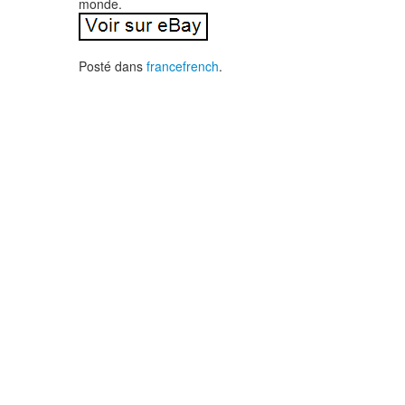
monde.
Posté dans
francefrench
.