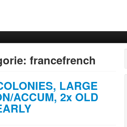
gorie:
francefrench
COLONIES, LARGE
N/ACCUM, 2x OLD
EARLY