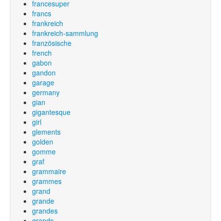
francesuper
francs
frankreich
frankreich-sammlung
französische
french
gabon
gandon
garage
germany
gian
gigantesque
girl
glements
golden
gomme
graf
grammaire
grammes
grand
grande
grandes
grands