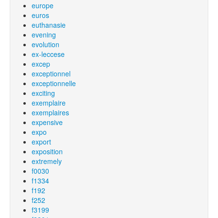
europe
euros
euthanasie
evening
evolution
ex-leccese
excep
exceptionnel
exceptionnelle
exciting
exemplaire
exemplaires
expensive
expo
export
exposition
extremely
f0030
f1334
f192
f252
f3199