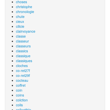
choses
christophe
chronologie
chute
cieux
cilicie
clairvoyance
classe
classeur
classeurs
classics
classique
classiques
cloches
co-ret27f
co-ret29f
cocteau
coffret
coin
coins
colction
colis
collectible