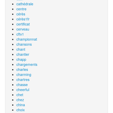
cathédrale
centre
cérès
cérès1fr
certificat
cerveau
cftv1
championnat
chansons
chant
chantier
chapp
chargements
charles
charming
chartres
chasse
cheerful
chet
chez
china
choix