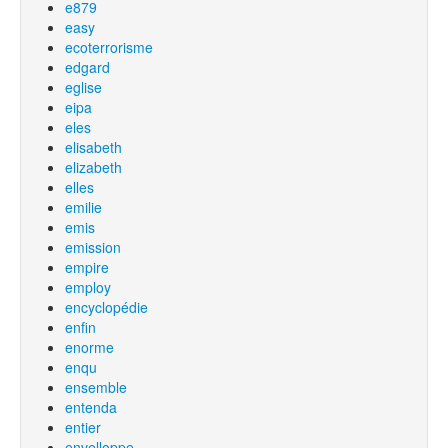
e879
easy
ecoterrorisme
edgard
eglise
eipa
eles
elisabeth
elizabeth
elles
emilie
emis
emission
empire
employ
encyclopédie
enfin
enorme
enqu
ensemble
entenda
entier
envelloppe