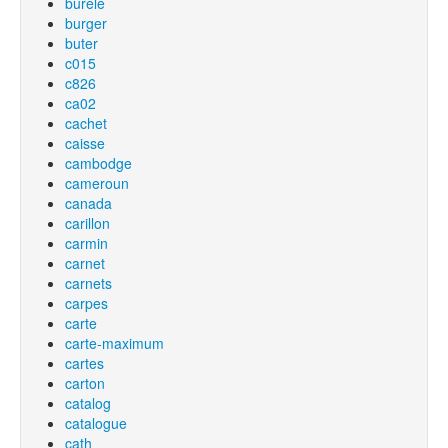
burelé
burger
buter
c015
c826
ca02
cachet
caisse
cambodge
cameroun
canada
carillon
carmin
carnet
carnets
carpes
carte
carte-maximum
cartes
carton
catalog
catalogue
cath