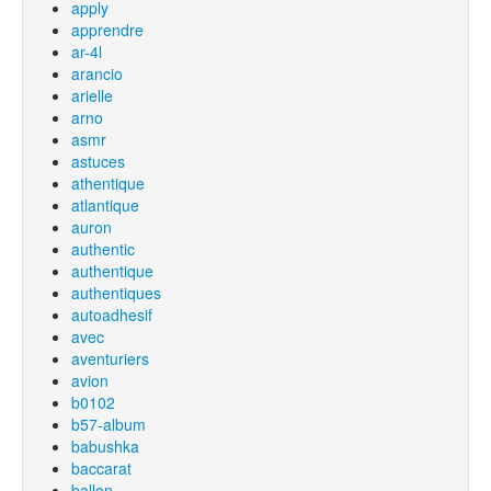
apply
apprendre
ar-4l
arancio
arielle
arno
asmr
astuces
athentique
atlantique
auron
authentic
authentique
authentiques
autoadhesif
avec
aventuriers
avion
b0102
b57-album
babushka
baccarat
ballon