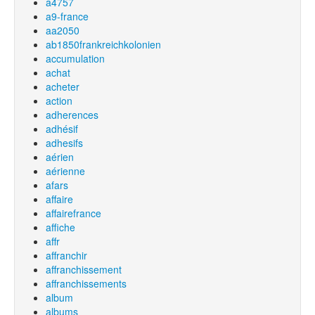
a4757
a9-france
aa2050
ab1850frankreichkolonien
accumulation
achat
acheter
action
adherences
adhésif
adhesifs
aérien
aérienne
afars
affaire
affairefrance
affiche
affr
affranchir
affranchissement
affranchissements
album
albums