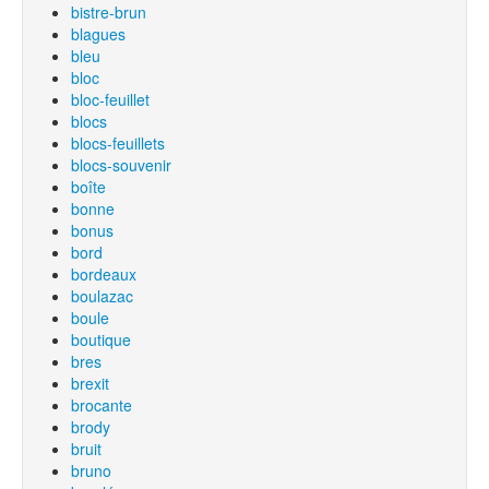
bistre-brun
blagues
bleu
bloc
bloc-feuillet
blocs
blocs-feuillets
blocs-souvenir
boîte
bonne
bonus
bord
bordeaux
boulazac
boule
boutique
bres
brexit
brocante
brody
bruit
bruno