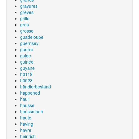
gravures
grèves
grille
gros
grosse
guadeloupe
guernsey
guerre
guide
guinée
guyane
h0119
h0523
händlerbestand
happened
haul
hausse
haussmann
haute
having
havre
heinrich