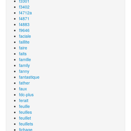
f3301
f3402
f4712a
f4871
f4883
f9646
faciale
faillite
faire
faits
famille
family
fanny
fantastique
father
faux
fdc-plus
ferait
feuille
feuilles
feuillet
feuillets
fichage