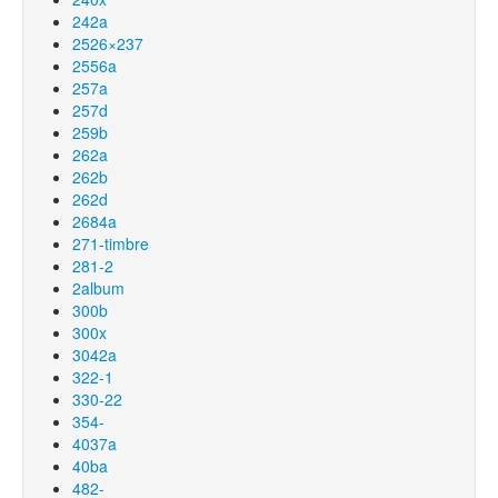
242a
2526×237
2556a
257a
257d
259b
262a
262b
262d
2684a
271-timbre
281-2
2album
300b
300x
3042a
322-1
330-22
354-
4037a
40ba
482-