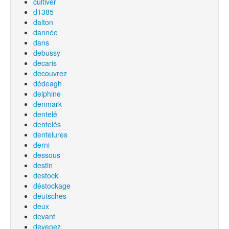
cultiver
d1385
dalton
dannée
dans
debussy
decaris
decouvrez
dédeagh
delphine
denmark
dentelé
dentelés
dentelures
derni
dessous
destin
destock
déstockage
deutsches
deux
devant
devenez