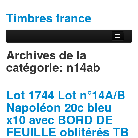
Timbres france
Aller au contenu principal
Aller au contenu secondaire
Menu principal
Archives de la
catégorie:
n14ab
Lot 1744 Lot n°14A/B
Napoléon 20c bleu
x10 avec BORD DE
FEUILLE oblitérés TB