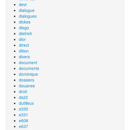
devt
dialogue
dialogues
dickes
diego
dietrich
dior
direct
dition
divers
document
documents
dominique
dossiers
douanes
droit
ds22
dutilleux
e330
e331
e608
e637