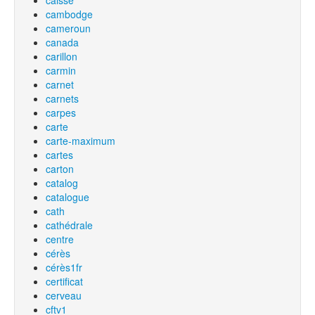
caisse
cambodge
cameroun
canada
carillon
carmin
carnet
carnets
carpes
carte
carte-maximum
cartes
carton
catalog
catalogue
cath
cathédrale
centre
cérès
cérès1fr
certificat
cerveau
cftv1