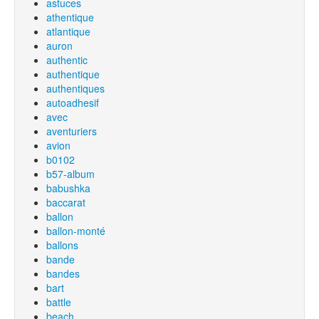
astuces
athentique
atlantique
auron
authentic
authentique
authentiques
autoadhesif
avec
aventuriers
avion
b0102
b57-album
babushka
baccarat
ballon
ballon-monté
ballons
bande
bandes
bart
battle
beach