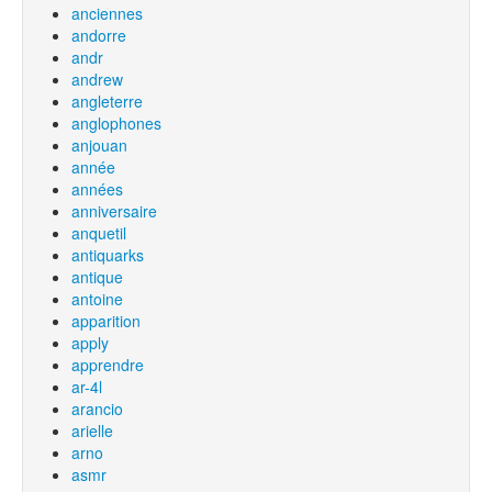
anciennes
andorre
andr
andrew
angleterre
anglophones
anjouan
année
années
anniversaire
anquetil
antiquarks
antique
antoine
apparition
apply
apprendre
ar-4l
arancio
arielle
arno
asmr