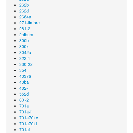
262b
262d
2684a
271-timbre
281-2
2album
300b
300x
3042a
322-1
330-22
354-
4037a
40ba
482-
552d
60×2
701a
701a-f
701a701c
701a701f
701af