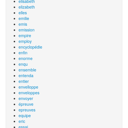
elisabeth
elizabeth
elles
emilie
emis
emission
empire
employ
encyclopédie
enfin
enorme
enqu
ensemble
entenda
entier
envelloppe
enveloppes
envoyer
épreuve
epreuves
equipe
eric
essai