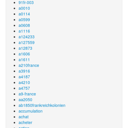
91fr-003
a0010
a0114
a0599
a0608
a1116
a124233
a127559
a12873
a1606
a1611
a210france
a3916
a4187
a4210
a4757
a9-france
aa2050
ab1850frankreichkolonien
accumulation
achat
acheter