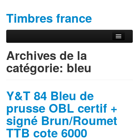
Timbres france
Aller au contenu principal
Aller au contenu secondaire
Menu principal
Archives de la
catégorie:
bleu
Y&T 84 Bleu de
prusse OBL certif +
signé Brun/Roumet
TTB cote 6000