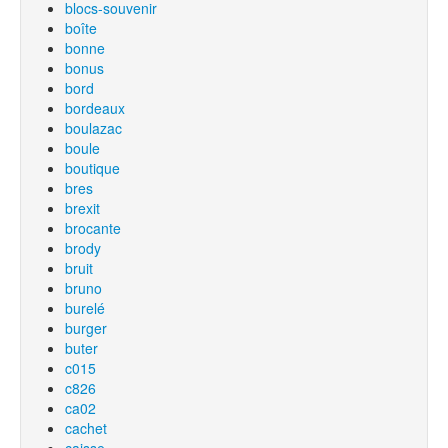
blocs-souvenir
boîte
bonne
bonus
bord
bordeaux
boulazac
boule
boutique
bres
brexit
brocante
brody
bruit
bruno
burelé
burger
buter
c015
c826
ca02
cachet