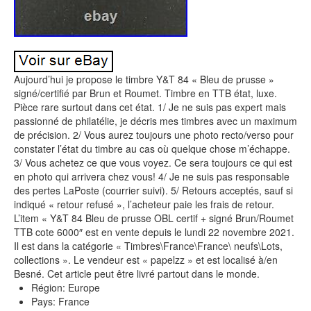
Aujourd’hui je propose le timbre Y&T 84 « Bleu de prusse »
signé/certifié par Brun et Roumet. Timbre en TTB état, luxe.
Pièce rare surtout dans cet état. 1/ Je ne suis pas expert mais
passionné de philatélie, je décris mes timbres avec un maximum
de précision. 2/ Vous aurez toujours une photo recto/verso pour
constater l’état du timbre au cas où quelque chose m’échappe.
3/ Vous achetez ce que vous voyez. Ce sera toujours ce qui est
en photo qui arrivera chez vous! 4/ Je ne suis pas responsable
des pertes LaPoste (courrier suivi). 5/ Retours acceptés, sauf si
indiqué « retour refusé », l’acheteur paie les frais de retour.
L’item « Y&T 84 Bleu de prusse OBL certif + signé Brun/Roumet
TTB cote 6000″ est en vente depuis le lundi 22 novembre 2021.
Il est dans la catégorie « Timbres\France\France\ neufs\Lots,
collections ». Le vendeur est « papelzz » et est localisé à/en
Besné. Cet article peut être livré partout dans le monde.
Région: Europe
Pays: France