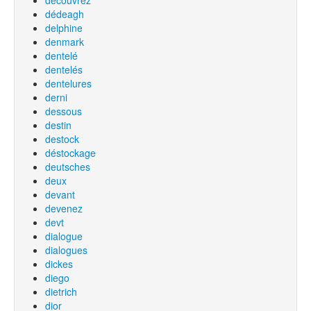
decouvrez
dédeagh
delphine
denmark
dentelé
dentelés
dentelures
derni
dessous
destin
destock
déstockage
deutsches
deux
devant
devenez
devt
dialogue
dialogues
dickes
diego
dietrich
dior