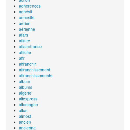
action
adherences
adhésif
adhesifs
aérien
aérienne
afars
affaire
affairefrance
affiche
affr
affranchir
affranchissement
affranchissements
album
albums
algerie
aliexpress
allemagne
allon
almost
ancien
ancienne