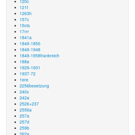
120c
121f
1263h
157c
15cts
17rrr
1841a
1849-1850
1849-1948
1849-1958frankreich
188a
1929-1931
1937-72
1ere
2256besetzung
240x
242a
2526×237
2556a
257a
257d
259b
262a