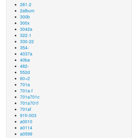
281-2
2album
300b
300x
3042a
322-1
330-22
354-
4037a
40ba
482-
552d
60×2
701a
701a-f
701a701c
701a701f
701af
91fr-003
a0010
a0114
a0599