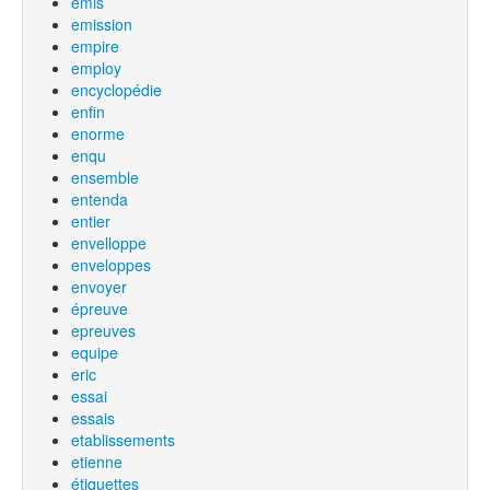
emis
emission
empire
employ
encyclopédie
enfin
enorme
enqu
ensemble
entenda
entier
envelloppe
enveloppes
envoyer
épreuve
epreuves
equipe
eric
essai
essais
etablissements
etienne
étiquettes