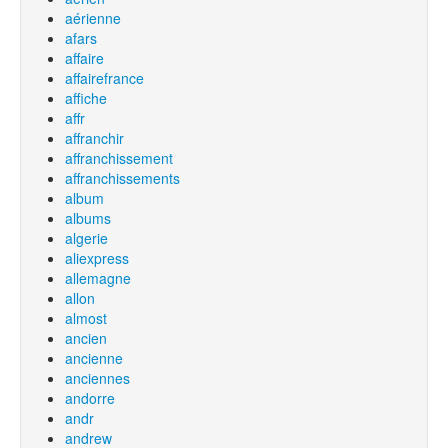
aérienne
afars
affaire
affairefrance
affiche
affr
affranchir
affranchissement
affranchissements
album
albums
algerie
aliexpress
allemagne
allon
almost
ancien
ancienne
anciennes
andorre
andr
andrew