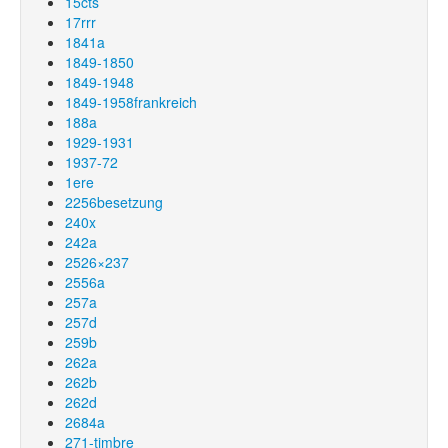
15cts
17rrr
1841a
1849-1850
1849-1948
1849-1958frankreich
188a
1929-1931
1937-72
1ere
2256besetzung
240x
242a
2526×237
2556a
257a
257d
259b
262a
262b
262d
2684a
271-timbre