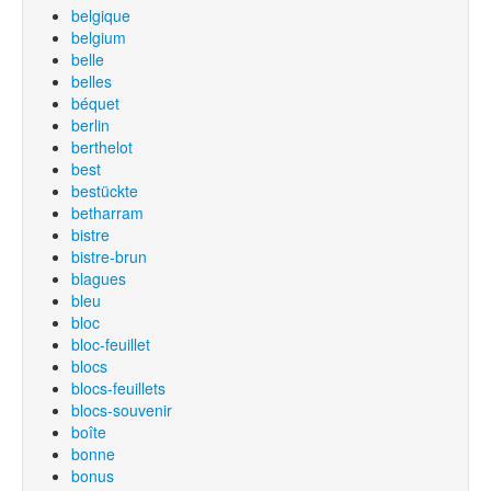
belgique
belgium
belle
belles
béquet
berlin
berthelot
best
bestückte
betharram
bistre
bistre-brun
blagues
bleu
bloc
bloc-feuillet
blocs
blocs-feuillets
blocs-souvenir
boîte
bonne
bonus