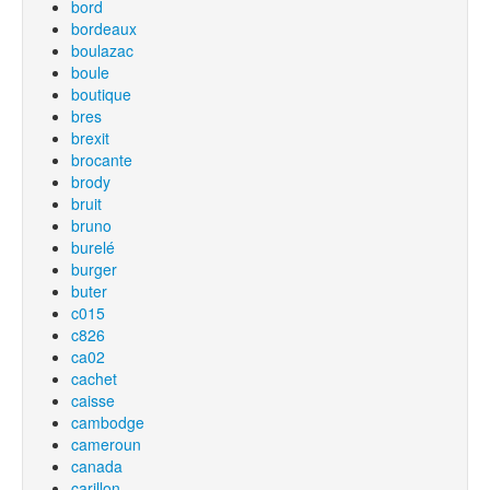
bord
bordeaux
boulazac
boule
boutique
bres
brexit
brocante
brody
bruit
bruno
burelé
burger
buter
c015
c826
ca02
cachet
caisse
cambodge
cameroun
canada
carillon