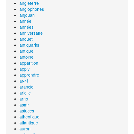
angleterre
anglophones
anjouan
année
années
anniversaire
anquetil
antiquarks
antique
antoine
apparition
apply
apprendre
ar-4l
arancio
arielle
arno
asmr
astuces
athentique
atlantique
auron