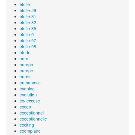
etoile
étoile-29
étoile-31
étoile-32
étoile-35
étoile-9
étoile-97
étoile-98
étude
euro
europa
europe
euros
euthanasie
evening
evolution
ex-leccese
excep
exceptionnel
exceptionnelle
exciting
exemplaire