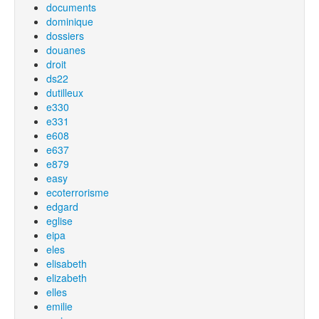
documents
dominique
dossiers
douanes
droit
ds22
dutilleux
e330
e331
e608
e637
e879
easy
ecoterrorisme
edgard
eglise
eipa
eles
elisabeth
elizabeth
elles
emilie