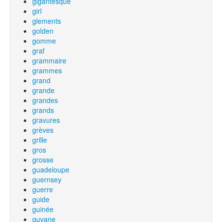
gigantesque
girl
glements
golden
gomme
graf
grammaire
grammes
grand
grande
grandes
grands
gravures
grèves
grille
gros
grosse
guadeloupe
guernsey
guerre
guide
guinée
guyane