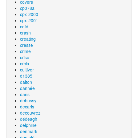
covers
cp078a
cpx-2000
cpx-2001
cqfd
crash
creating
cresse
crime
crise
croix
cultiver
d1385
dalton
dannée
dans
debussy
decaris
decouvrez
dédeagh
delphine
denmark
dentelé