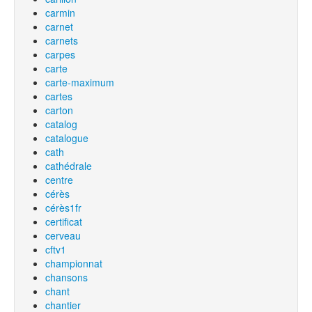
carmin
carnet
carnets
carpes
carte
carte-maximum
cartes
carton
catalog
catalogue
cath
cathédrale
centre
cérès
cérès1fr
certificat
cerveau
cftv1
championnat
chansons
chant
chantier