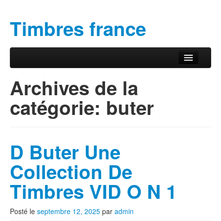
Timbres france
Aller au contenu principal
Aller au contenu secondaire
Menu principal
Archives de la
catégorie:
buter
D Buter Une
Collection De
Timbres VID O N 1
Posté le
septembre 12, 2025
par
admin