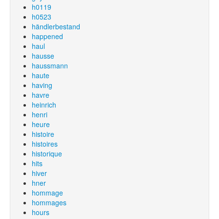
h0119
h0523
händlerbestand
happened
haul
hausse
haussmann
haute
having
havre
heinrich
henri
heure
histoire
histoires
historique
hits
hiver
hner
hommage
hommages
hours