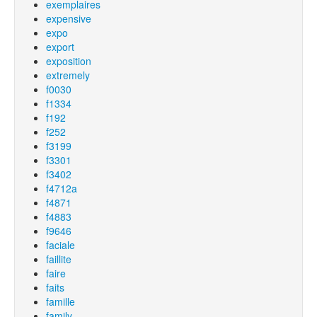
exemplaires
expensive
expo
export
exposition
extremely
f0030
f1334
f192
f252
f3199
f3301
f3402
f4712a
f4871
f4883
f9646
faciale
faillite
faire
faits
famille
family