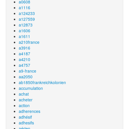
a0608
a1116
a124233
a127559
a12873
a1606
a1611
a210france
a3916
a4187
a4210
a4757
a9-france
aa2050
ab1850frankreichkolonien
accumulation
achat
acheter
action
adherences
adhésif
adhesifs
aérien