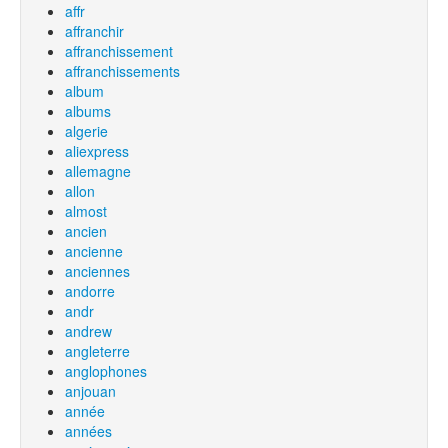
affr
affranchir
affranchissement
affranchissements
album
albums
algerie
aliexpress
allemagne
allon
almost
ancien
ancienne
anciennes
andorre
andr
andrew
angleterre
anglophones
anjouan
année
années