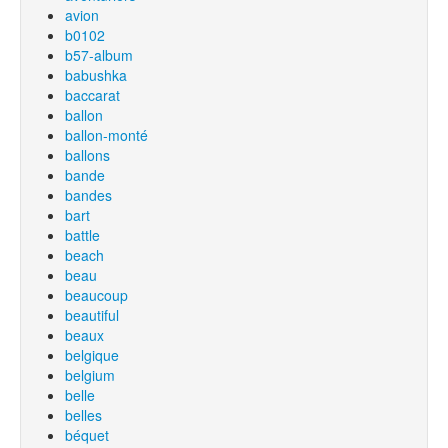
avion
b0102
b57-album
babushka
baccarat
ballon
ballon-monté
ballons
bande
bandes
bart
battle
beach
beau
beaucoup
beautiful
beaux
belgique
belgium
belle
belles
béquet