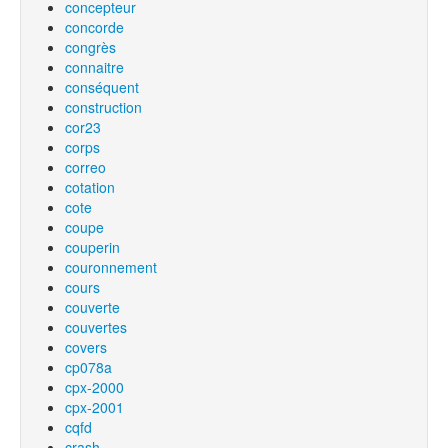
concepteur
concorde
congrès
connaitre
conséquent
construction
cor23
corps
correo
cotation
cote
coupe
couperin
couronnement
cours
couverte
couvertes
covers
cp078a
cpx-2000
cpx-2001
cqfd
crash