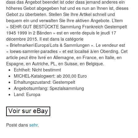
dass das Angebot beendet ist oder dass jemand anderes ein
höheres Gebot abgegeben hat und es nun an Ihnen ist, dieses
Gebot zu überbieten. Stellen Sie Ihre Artikel schnell und
bequem ein und verwalten Sie Ihre aktiven Angebote. L’item
« SEHR GUT BESTÜCKTE Sammlung Frankreich Gestempelt
1945 1999 in 2 Bänden » est en vente depuis le jeudi 17
décembre 2015. Il est dans la catégorie
« Briefmarken\Europa\Lots & Sammlungen ». Le vendeur est
« loews-sammler-paradies » et est localisé à/en Oberding. Cet
article peut être livré en Allemagne, en France, en Italie, en
Espagne, en Autriche, PL, en Suisse, en Belgique.
Echtheit: Nicht bestimmt
MICHEL-Katalogwert: ab 200,00 Euro
Erhaltungszustand: Gestempelt
Angebotsumfang: Spezialsammlung
Land: Europa
Posté dans
sehr
.