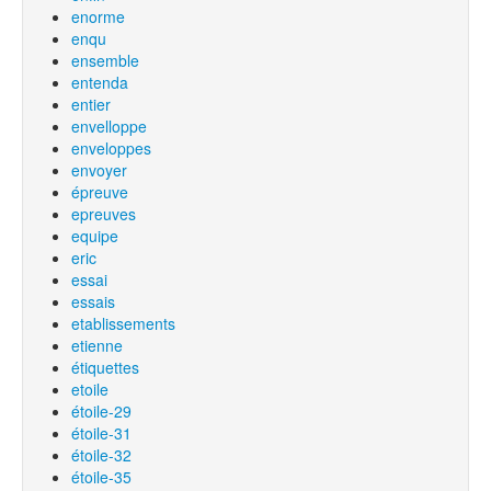
enorme
enqu
ensemble
entenda
entier
envelloppe
enveloppes
envoyer
épreuve
epreuves
equipe
eric
essai
essais
etablissements
etienne
étiquettes
etoile
étoile-29
étoile-31
étoile-32
étoile-35