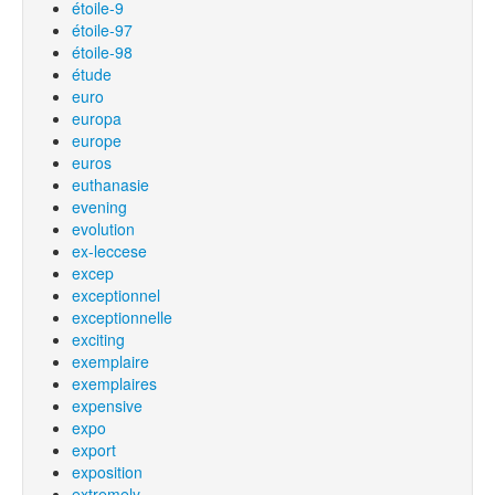
étoile-9
étoile-97
étoile-98
étude
euro
europa
europe
euros
euthanasie
evening
evolution
ex-leccese
excep
exceptionnel
exceptionnelle
exciting
exemplaire
exemplaires
expensive
expo
export
exposition
extremely