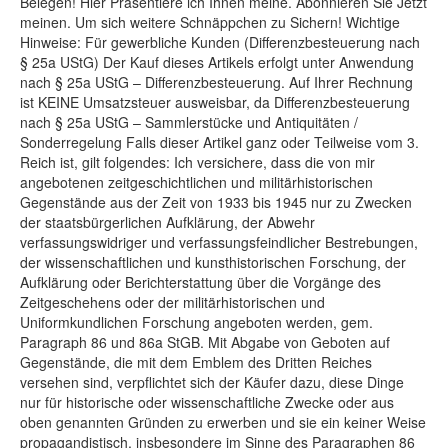
Belegen! Hier Präsentiere ich Ihnen meine. Abonnieren Sie Jetzt
meinen. Um sich weitere Schnäppchen zu Sichern! Wichtige
Hinweise: Für gewerbliche Kunden (Differenzbesteuerung nach
§ 25a UStG) Der Kauf dieses Artikels erfolgt unter Anwendung
nach § 25a UStG – Differenzbesteuerung. Auf Ihrer Rechnung
ist KEINE Umsatzsteuer ausweisbar, da Differenzbesteuerung
nach § 25a UStG – Sammlerstücke und Antiquitäten /
Sonderregelung Falls dieser Artikel ganz oder Teilweise vom 3.
Reich ist, gilt folgendes: Ich versichere, dass die von mir
angebotenen zeitgeschichtlichen und militärhistorischen
Gegenstände aus der Zeit von 1933 bis 1945 nur zu Zwecken
der staatsbürgerlichen Aufklärung, der Abwehr
verfassungswidriger und verfassungsfeindlicher Bestrebungen,
der wissenschaftlichen und kunsthistorischen Forschung, der
Aufklärung oder Berichterstattung über die Vorgänge des
Zeitgeschehens oder der militärhistorischen und
Uniformkundlichen Forschung angeboten werden, gem.
Paragraph 86 und 86a StGB. Mit Abgabe von Geboten auf
Gegenstände, die mit dem Emblem des Dritten Reiches
versehen sind, verpflichtet sich der Käufer dazu, diese Dinge
nur für historische oder wissenschaftliche Zwecke oder aus
oben genannten Gründen zu erwerben und sie ein keiner Weise
propagandistisch, insbesondere im Sinne des Paragraphen 86