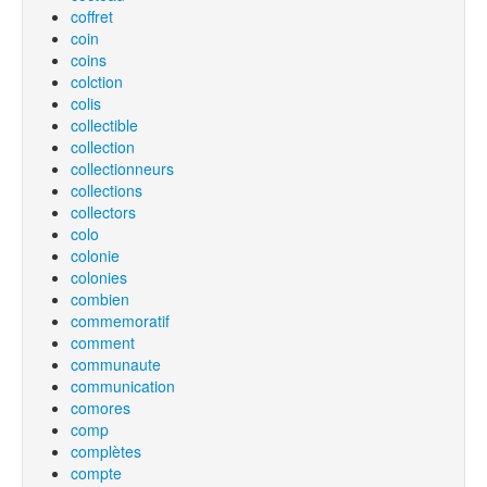
coffret
coin
coins
colction
colis
collectible
collection
collectionneurs
collections
collectors
colo
colonie
colonies
combien
commemoratif
comment
communaute
communication
comores
comp
complètes
compte