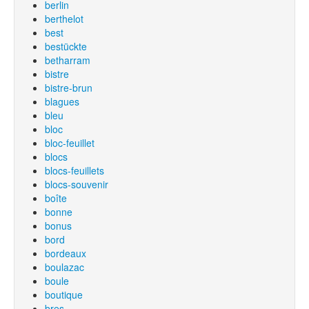
berlin
berthelot
best
bestückte
betharram
bistre
bistre-brun
blagues
bleu
bloc
bloc-feuillet
blocs
blocs-feuillets
blocs-souvenir
boîte
bonne
bonus
bord
bordeaux
boulazac
boule
boutique
bres