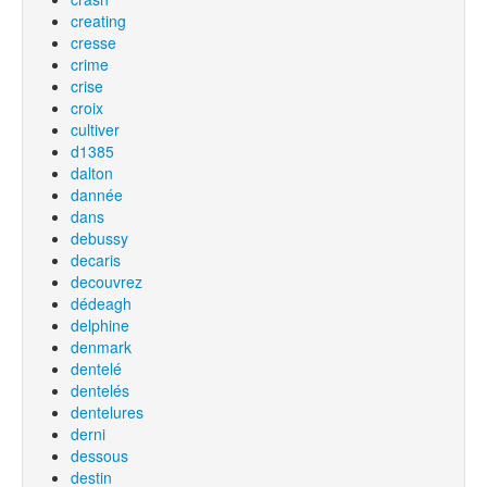
creating
cresse
crime
crise
croix
cultiver
d1385
dalton
dannée
dans
debussy
decaris
decouvrez
dédeagh
delphine
denmark
dentelé
dentelés
dentelures
derni
dessous
destin