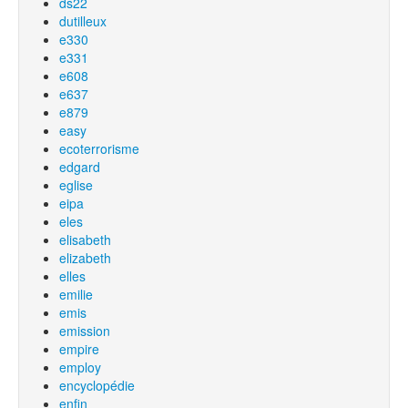
ds22
dutilleux
e330
e331
e608
e637
e879
easy
ecoterrorisme
edgard
eglise
eipa
eles
elisabeth
elizabeth
elles
emilie
emis
emission
empire
employ
encyclopédie
enfin