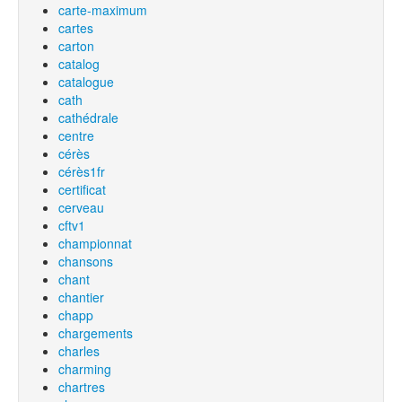
carte-maximum
cartes
carton
catalog
catalogue
cath
cathédrale
centre
cérès
cérès1fr
certificat
cerveau
cftv1
championnat
chansons
chant
chantier
chapp
chargements
charles
charming
chartres