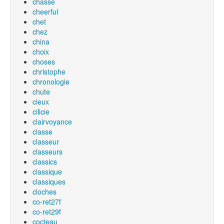
chasse
cheerful
chet
chez
china
choix
choses
christophe
chronologie
chute
cieux
cilicie
clairvoyance
classe
classeur
classeurs
classics
classique
classiques
cloches
co-ret27f
co-ret29f
cocteau