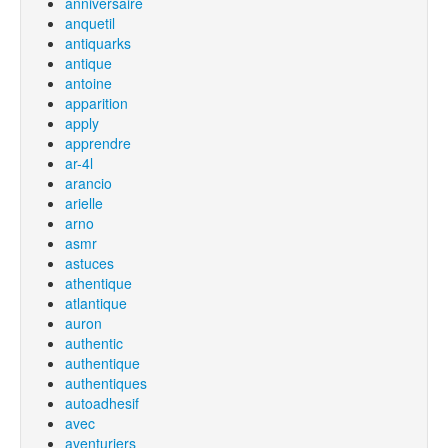
anniversaire
anquetil
antiquarks
antique
antoine
apparition
apply
apprendre
ar-4l
arancio
arielle
arno
asmr
astuces
athentique
atlantique
auron
authentic
authentique
authentiques
autoadhesif
avec
aventuriers