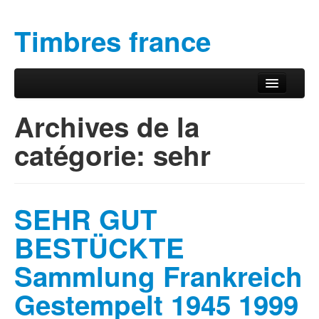
Timbres france
Aller au contenu principal
Aller au contenu secondaire
Menu principal
Archives de la
catégorie:
sehr
SEHR GUT
BESTÜCKTE
Sammlung Frankreich
Gestempelt 1945 1999