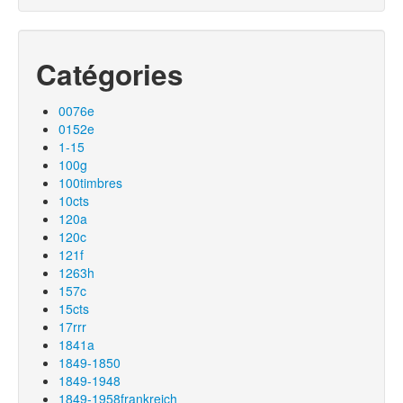
Catégories
0076e
0152e
1-15
100g
100timbres
10cts
120a
120c
121f
1263h
157c
15cts
17rrr
1841a
1849-1850
1849-1948
1849-1958frankreich