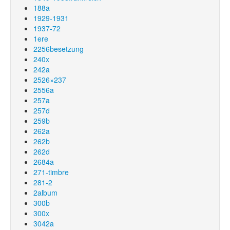
188a
1929-1931
1937-72
1ere
2256besetzung
240x
242a
2526×237
2556a
257a
257d
259b
262a
262b
262d
2684a
271-timbre
281-2
2album
300b
300x
3042a