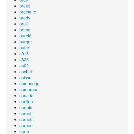
brexit
brocante
brody
bruit
bruno
burelé
burger
buter
c015
c826
ca02
cachet
caisse
cambodge
cameroun
canada
carillon
carmin
carnet
carnets
carpes
carte