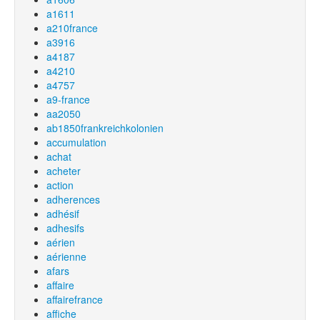
a1611
a210france
a3916
a4187
a4210
a4757
a9-france
aa2050
ab1850frankreichkolonien
accumulation
achat
acheter
action
adherences
adhésif
adhesifs
aérien
aérienne
afars
affaire
affairefrance
affiche