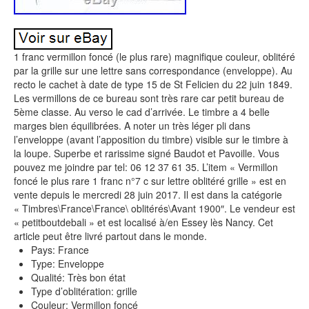
1 franc vermillon foncé (le plus rare) magnifique couleur, oblitéré
par la grille sur une lettre sans correspondance (enveloppe). Au
recto le cachet à date de type 15 de St Felicien du 22 juin 1849.
Les vermillons de ce bureau sont très rare car petit bureau de
5ème classe. Au verso le cad d’arrivée. Le timbre a 4 belle
marges bien équilibrées. A noter un très léger pli dans
l’enveloppe (avant l’apposition du timbre) visible sur le timbre à
la loupe. Superbe et rarissime signé Baudot et Pavoille. Vous
pouvez me joindre par tel: 06 12 37 61 35. L’item « Vermillon
foncé le plus rare 1 franc n°7 c sur lettre oblitéré grille » est en
vente depuis le mercredi 28 juin 2017. Il est dans la catégorie
« Timbres\France\France\ oblitérés\Avant 1900″. Le vendeur est
« petitboutdebali » et est localisé à/en Essey lès Nancy. Cet
article peut être livré partout dans le monde.
Pays: France
Type: Enveloppe
Qualité: Très bon état
Type d’oblitération: grille
Couleur: Vermillon foncé