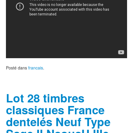
Posté dans
francais
.
Lot 28 timbres
classiques France
dentelés Neuf Type