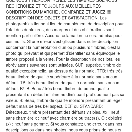
QUE VOUS Y RENCONTREREZ LES TIMBRES QUE VOUS
RECHERCHEZ ET TOUJOURS AUX MEILLEURES
CONDITIONS DU MARCHE , COMPAREZ ET JUGEZ!!!!!!
DESCRIPTION DES OBJETS ET SATISFACTION. Les
photographies tiennent lieu de complément de description pour
l’état des dentelures, des marges et des oblitérations sauf
mention particulière. Aucune réclamation ne sera admise pour
ces motifs. Si une erreur s’est glissée dans notre description
concernant la numérotation d’un ou plusieurs timbres, c’est la
photo qui prévaut et qui permet d’identifier sans équivoque le
timbre proposé à la vente. Pour la description de nos lots, les
abréviations suivantes sont utilisées. SUP: superbe, timbre de
qualité exceptionnelle, au dessus de la normale. TTB: trés trés
beau, timbre de qualité supérieure à la normale sans aucun
défaut. TB: trés beau, timbre de qualité normale, sans aucun
défaut. B/TB: Beau / trés beau, timbre de bonne qualité
présentant un défaut minime ne diminuant pratiquement pas sa
valeur. B: Beau, timbre de qualité moindre présantant un léger
défaut mais de trés bel aspect. DEF ou STANDARD:
Défectueux, timbre présentant des défauts visibles. Xx : neuf
sans charnière x : neuf avec charnière ou trace(s). O : oblitéré
(x) : neuf sans gomme. Si vous constatez une erreur dans nos
descriptions ou dans nos photos, nous vous prions de nous en