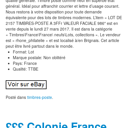
qualité générale. Timbre poste comme neuf en superbe état
général. Idéal pour affranchir courrier et lettre d’usage courant.
Nous restons à votre disposition pour toute demande
équivalente pour des lots de timbres modernes. L’item « LOT DE
2157 TIMBRES-POSTE A 3FFr VALEUR FACIALE 986″ est en
vente depuis le lundi 27 mars 2017. Il est dans la catégorie
« Timbres\France\France\ neufs\Lots, collections ». Le vendeur
est « rhone_philatelie » et est localisé à/en Brignais. Cet article
peut être livré partout dans le monde.
Format: Lot
Marque postale: Non oblitéré
Pays: France
Qualité: TTBE
Posté dans
timbres-poste
.
£££ Colonie France