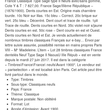
France Classique Type Sage type II Neufs avec/sans gomme,
Cote Y & T : 7 827,00. France Sage/IIIème République –
(1876/1900). Dents courtes en Est. Origine mais charnière
lourde. 10c Noir sur lilas. 15c bleu – Correct. 20c brique sur
vert. 25c bleu – Décentré. Dent court et trace de rouille. 1pli
Trace de rouille. Dents courtes en Nord. 35c violet-noir s/jaune
Dents courtes en est. 50c rose – Dent courte en est et Ouest.
Dents courtes en Nord et Est. Je vends actuellement de
nombreux timbres classiques Français sur e-bay… Envoi par
lettre suivie assurée, possibilité remise en mains propres Paris
VIII – M° Madeleine. L’item « Lot 28 timbres classiques France
dentelés Neuf Type Sage II NsousU IIIe Répub » est en vente
depuis le mardi 27 juin 2017. Il est dans la catégorie
« Timbres\France\France\ neufs\Avant 1900″. Le vendeur est
« pariselection » et est localisé à/en Paris. Cet article peut être
livré partout dans le monde.
Type: Timbres
Sous-type: Classiques neufs
Pays: France
Thème: Classique
Marque postale: Non oblitéré
Format: Lot
Année d’émission: Avant 1900