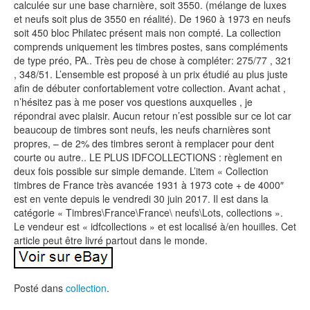
calculée sur une base charnière, soit 3550. (mélange de luxes
et neufs soit plus de 3550 en réalité). De 1960 à 1973 en neufs
soit 450 bloc Philatec présent mais non compté. La collection
comprends uniquement les timbres postes, sans compléments
de type préo, PA.. Très peu de chose à compléter: 275/77 , 321
, 348/51. L’ensemble est proposé à un prix étudié au plus juste
afin de débuter confortablement votre collection. Avant achat ,
n’hésitez pas à me poser vos questions auxquelles , je
répondrai avec plaisir. Aucun retour n’est possible sur ce lot car
beaucoup de timbres sont neufs, les neufs charnières sont
propres, – de 2% des timbres seront à remplacer pour dent
courte ou autre.. LE PLUS IDFCOLLECTIONS : règlement en
deux fois possible sur simple demande. L’item « Collection
timbres de France très avancée 1931 à 1973 cote + de 4000″
est en vente depuis le vendredi 30 juin 2017. Il est dans la
catégorie « Timbres\France\France\ neufs\Lots, collections ».
Le vendeur est « idfcollections » et est localisé à/en houilles. Cet
article peut être livré partout dans le monde.
Posté dans
collection
.