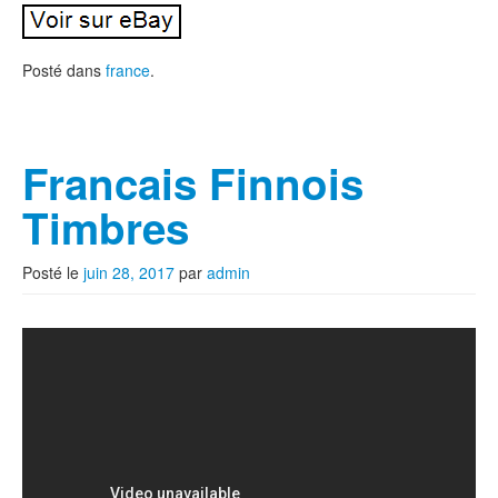
Posté dans
france
.
Francais Finnois
Timbres
Posté le
juin 28, 2017
par
admin