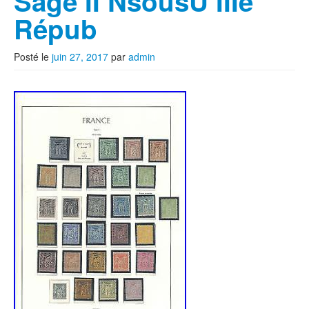
Sage II NsousU IIIe
Répub
Posté le
juin 27, 2017
par
admin