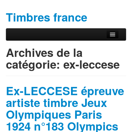
Timbres france
Aller au contenu principal
Aller au contenu secondaire
Menu principal
Archives de la
catégorie:
ex-leccese
Ex-LECCESE épreuve
artiste timbre Jeux
Olympiques Paris
1924 n°183 Olympics