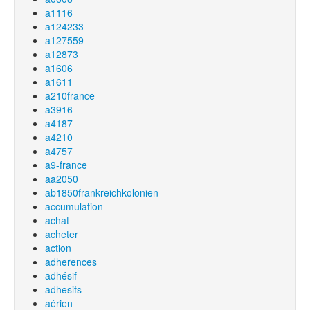
a1116
a124233
a127559
a12873
a1606
a1611
a210france
a3916
a4187
a4210
a4757
a9-france
aa2050
ab1850frankreichkolonien
accumulation
achat
acheter
action
adherences
adhésif
adhesifs
aérien