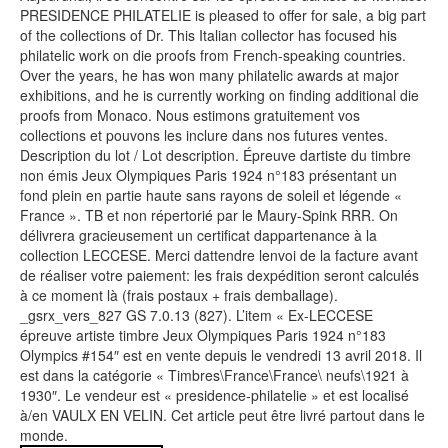
PRESIDENCE PHILATELIE is pleased to offer for sale, a big part
of the collections of Dr. This Italian collector has focused his
philatelic work on die proofs from French-speaking countries.
Over the years, he has won many philatelic awards at major
exhibitions, and he is currently working on finding additional die
proofs from Monaco. Nous estimons gratuitement vos
collections et pouvons les inclure dans nos futures ventes.
Description du lot / Lot description. Épreuve dartiste du timbre
non émis Jeux Olympiques Paris 1924 n°183 présentant un
fond plein en partie haute sans rayons de soleil et légende «
France ». TB et non répertorié par le Maury-Spink RRR. On
délivrera gracieusement un certificat dappartenance à la
collection LECCESE. Merci dattendre lenvoi de la facture avant
de réaliser votre paiement: les frais dexpédition seront calculés
à ce moment là (frais postaux + frais demballage).
_gsrx_vers_827 GS 7.0.13 (827). L’item « Ex-LECCESE
épreuve artiste timbre Jeux Olympiques Paris 1924 n°183
Olympics #154″ est en vente depuis le vendredi 13 avril 2018. Il
est dans la catégorie « Timbres\France\France\ neufs\1921 à
1930″. Le vendeur est « presidence-philatelie » et est localisé
à/en VAULX EN VELIN. Cet article peut être livré partout dans le
monde.