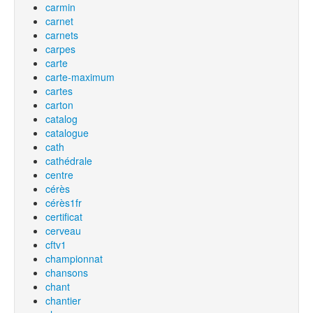
carmin
carnet
carnets
carpes
carte
carte-maximum
cartes
carton
catalog
catalogue
cath
cathédrale
centre
cérès
cérès1fr
certificat
cerveau
cftv1
championnat
chansons
chant
chantier