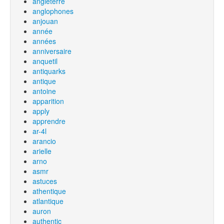
angleterre
anglophones
anjouan
année
années
anniversaire
anquetil
antiquarks
antique
antoine
apparition
apply
apprendre
ar-4l
arancio
arielle
arno
asmr
astuces
athentique
atlantique
auron
authentic