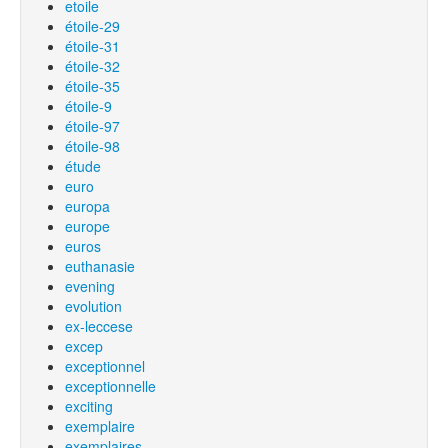
etoile
étoile-29
étoile-31
étoile-32
étoile-35
étoile-9
étoile-97
étoile-98
étude
euro
europa
europe
euros
euthanasie
evening
evolution
ex-leccese
excep
exceptionnel
exceptionnelle
exciting
exemplaire
exemplaires