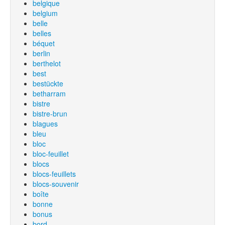
belgique
belgium
belle
belles
béquet
berlin
berthelot
best
bestückte
betharram
bistre
bistre-brun
blagues
bleu
bloc
bloc-feuillet
blocs
blocs-feuillets
blocs-souvenir
boîte
bonne
bonus
bord