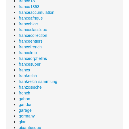
france18
france1853
franceaccumulation
franceafrique
francebloc
franceclassique
francecollection
franceentiers
francefrench
franceinfo
franceorphélins
francesuper
francs
frankreich
frankreich-sammlung
französische
french
gabon
gandon
garage
germany
gian
gigantesque