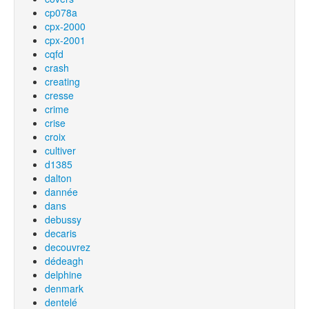
cp078a
cpx-2000
cpx-2001
cqfd
crash
creating
cresse
crime
crise
croix
cultiver
d1385
dalton
dannée
dans
debussy
decaris
decouvrez
dédeagh
delphine
denmark
dentelé