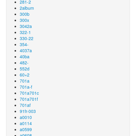
281-2
2album
300b
300x
3042a
322-1
330-22
354-
4037a
40ba
482-
552d
60×2
701a
701a-f
701a701c
701a701f
701af
91fr-003
a0010
a0114
a0599
a0608