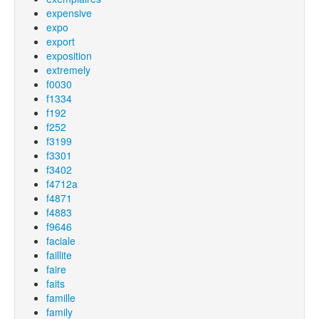
expensive
expo
export
exposition
extremely
f0030
f1334
f192
f252
f3199
f3301
f3402
f4712a
f4871
f4883
f9646
faciale
faillite
faire
faits
famille
family