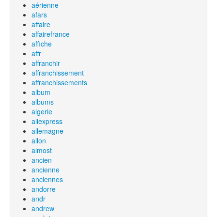
aérienne
afars
affaire
affairefrance
affiche
affr
affranchir
affranchissement
affranchissements
album
albums
algerie
aliexpress
allemagne
allon
almost
ancien
ancienne
anciennes
andorre
andr
andrew