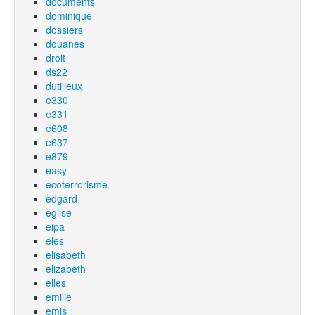
documents
dominique
dossiers
douanes
droit
ds22
dutilleux
e330
e331
e608
e637
e879
easy
ecoterrorisme
edgard
eglise
eipa
eles
elisabeth
elizabeth
elles
emilie
emis