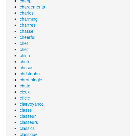
chapp
chargements
charles
charming
chartres
chasse
cheerful
chet
chez
china
choix
choses
christophe
chronologie
chute
cieux
cilicie
clairvoyance
classe
classeur
classeurs
classics
classique