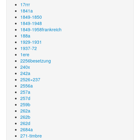
17rrr
1841a
1849-1850
1849-1948
1849-1958frankreich
188a
1929-1931
1937-72
1ere
2256besetzung
240x
242a
2526×237
2556a
257a
257d
259b
262a
262b
262d
2684a
271-timbre