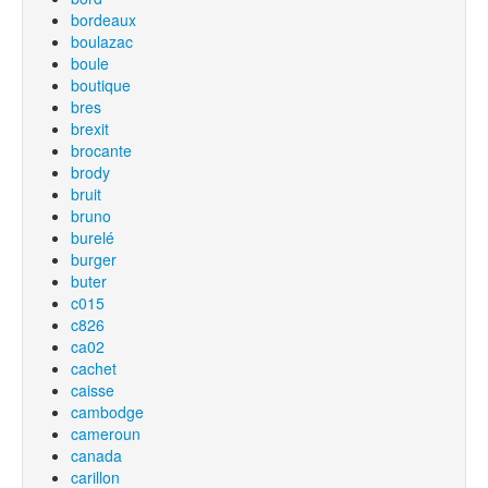
bordeaux
boulazac
boule
boutique
bres
brexit
brocante
brody
bruit
bruno
burelé
burger
buter
c015
c826
ca02
cachet
caisse
cambodge
cameroun
canada
carillon